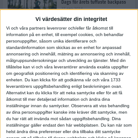
Dags för årets tuffaste backpass
27 sep 2024
Vi värdesätter din integritet
Vi och våra partners levenrorer och/eller får åtkomst till
information på en enhet, till exempel cookies, och behandlar
Det är trendigt att springa – 3
personuppgifter, såsom unika identifierare och
unga tjejer berättar
standardinformation som skickas av en enhet for anpassad
25 sep 2024
annonsering och innehåll, mätning av annonsering och innehåll,
målgruppsundersokningar och utveckling av tjänster.
Med din
tillåtelse kan vi och våra leverantörer använda exakta uppgifter
om geografisk positionering och identifiering via skanning av
Så firas 60:e Lidingöloppet
enheten. Du kan klicka för att godkänna vår och våra 1733
23 sep 2024
leverantörers uppgiftsbehandling enligt beskrivningen ovan.
Alternativt kan du klicka för att neka samtycke eller för att få
åtkomst till mer detaljerad information och ändra dina
inställningar innan du samtycker.
Observera att viss behandling
Rafflande avslutning på rekordstor
av dina personuppgifter kanske inte kräver ditt samtycke, men
halvmara i Stockholm
du har rätt att invända mot sådan uppgiftsbehandling. Dina
7 sep 2024
inställningar gäller endast den här webbplatsen. Du kan när som
helst ändra dina preferenser eller dra tillbaka ditt samtycke