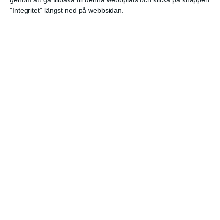
genom att gå tillbaka till denna webbplats och klicka på knappen
"Integritet" längst ned på webbsidan.
Mysjoggen för alla dina sinnen
2 sep 2024
• Löpningen
• Träning
Tjejmilen firar 40 år: En löparfest
för eliten och motionärerna
31 aug 2024
Ladda med 10 tips inför
halvmaran
31 aug 2024
Tre veckor kvar och Ramboll
Stockholm Halvmarathon är snart
fullt
18 aug 2024