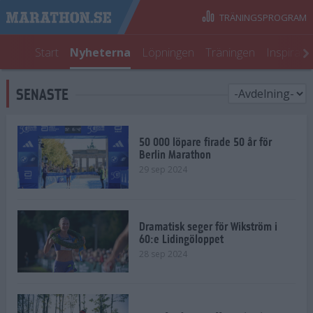
TRÄNINGSPROGRAM
Start
Nyheterna
Löpningen
Träningen
Inspirati
SENASTE
50 000 löpare firade 50 år för
Berlin Marathon
29 sep 2024
Dramatisk seger för Wikström i
60:e Lidingöloppet
28 sep 2024