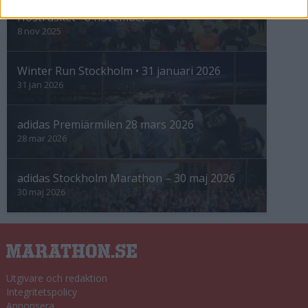
Höstrusket • 8 november
8 nov 2025
Winter Run Stockholm • 31 januari 2026
31 jan 2026
adidas Premiärmilen 28 mars 2026
28 mar 2026
adidas Stockholm Marathon – 30 maj 2026
30 maj 2026
Utgivare och redaktion
Integritetspolicy
Annonsera