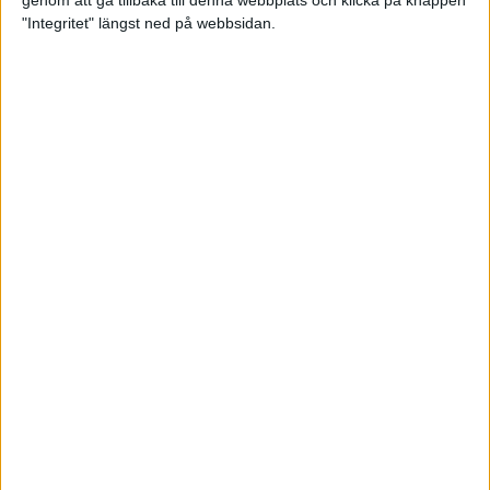
genom att gå tillbaka till denna webbplats och klicka på knappen
"Integritet" längst ned på webbsidan.
Mysjoggen för alla dina sinnen
2 sep 2024
• Löpningen
• Träning
Tjejmilen firar 40 år: En löparfest
för eliten och motionärerna
31 aug 2024
Ladda med 10 tips inför
halvmaran
31 aug 2024
Tre veckor kvar och Ramboll
Stockholm Halvmarathon är snart
fullt
18 aug 2024