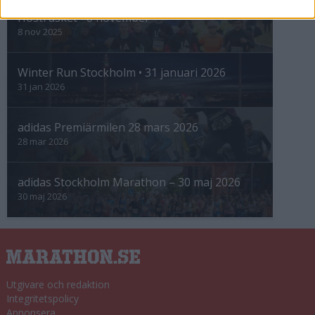
Höstrusket • 8 november
8 nov 2025
Winter Run Stockholm • 31 januari 2026
31 jan 2026
adidas Premiärmilen 28 mars 2026
28 mar 2026
adidas Stockholm Marathon – 30 maj 2026
30 maj 2026
Utgivare och redaktion
Integritetspolicy
Annonsera