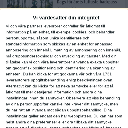
Dags för årets tuffaste backpass
27 sep 2024
Vi värdesätter din integritet
Vi och våra partners levenrorer och/eller får åtkomst till
information på en enhet, till exempel cookies, och behandlar
Det är trendigt att springa – 3
personuppgifter, såsom unika identifierare och
unga tjejer berättar
standardinformation som skickas av en enhet for anpassad
25 sep 2024
annonsering och innehåll, mätning av annonsering och innehåll,
målgruppsundersokningar och utveckling av tjänster.
Med din
tillåtelse kan vi och våra leverantörer använda exakta uppgifter
om geografisk positionering och identifiering via skanning av
Så firas 60:e Lidingöloppet
enheten. Du kan klicka för att godkänna vår och våra 1731
23 sep 2024
leverantörers uppgiftsbehandling enligt beskrivningen ovan.
Alternativt kan du klicka för att neka samtycke eller för att få
åtkomst till mer detaljerad information och ändra dina
inställningar innan du samtycker.
Observera att viss behandling
Rafflande avslutning på rekordstor
av dina personuppgifter kanske inte kräver ditt samtycke, men
halvmara i Stockholm
du har rätt att invända mot sådan uppgiftsbehandling. Dina
7 sep 2024
inställningar gäller endast den här webbplatsen. Du kan när som
helst ändra dina preferenser eller dra tillbaka ditt samtycke