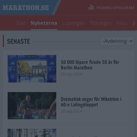
TRÄNINGSPROGRAM
Start
Nyheterna
Löpningen
Träningen
Inspirati
SENASTE
50 000 löpare firade 50 år för
Berlin Marathon
29 sep 2024
Dramatisk seger för Wikström i
60:e Lidingöloppet
28 sep 2024