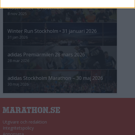
Höstrusket • 8 november
8 nov 2025
Winter Run Stockholm • 31 januari 2026
31 jan 2026
adidas Premiärmilen 28 mars 2026
28 mar 2026
adidas Stockholm Marathon – 30 maj 2026
30 maj 2026
Utgivare och redaktion
Integritetspolicy
Annonsera