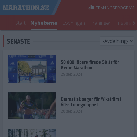
TRÄNINGSPROGRAM
Start
Nyheterna
Löpningen
Träningen
Inspirati
SENASTE
50 000 löpare firade 50 år för
Berlin Marathon
29 sep 2024
Dramatisk seger för Wikström i
60:e Lidingöloppet
28 sep 2024