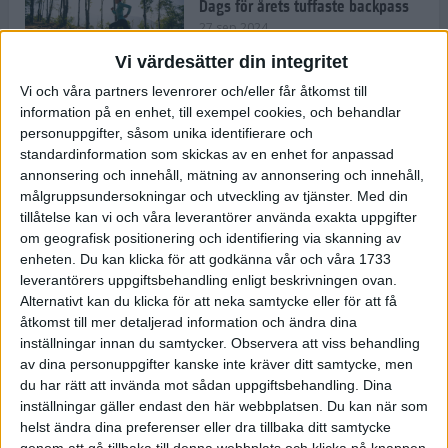
Dags för årets tuffaste backpass
27 sep 2024
Vi värdesätter din integritet
Vi och våra partners levenrorer och/eller får åtkomst till
information på en enhet, till exempel cookies, och behandlar
Det är trendigt att springa – 3
personuppgifter, såsom unika identifierare och
unga tjejer berättar
standardinformation som skickas av en enhet for anpassad
25 sep 2024
annonsering och innehåll, mätning av annonsering och innehåll,
målgruppsundersokningar och utveckling av tjänster.
Med din
tillåtelse kan vi och våra leverantörer använda exakta uppgifter
om geografisk positionering och identifiering via skanning av
Så firas 60:e Lidingöloppet
enheten. Du kan klicka för att godkänna vår och våra 1733
23 sep 2024
leverantörers uppgiftsbehandling enligt beskrivningen ovan.
Alternativt kan du klicka för att neka samtycke eller för att få
åtkomst till mer detaljerad information och ändra dina
inställningar innan du samtycker.
Observera att viss behandling
Rafflande avslutning på rekordstor
av dina personuppgifter kanske inte kräver ditt samtycke, men
halvmara i Stockholm
du har rätt att invända mot sådan uppgiftsbehandling. Dina
7 sep 2024
inställningar gäller endast den här webbplatsen. Du kan när som
helst ändra dina preferenser eller dra tillbaka ditt samtycke