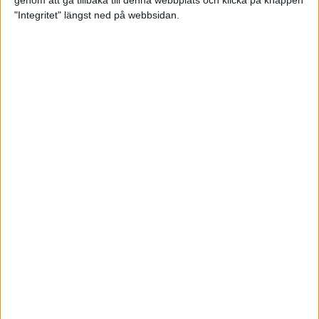
genom att gå tillbaka till denna webbplats och klicka på knappen
"Integritet" längst ned på webbsidan.
Mysjoggen för alla dina sinnen
2 sep 2024
• Löpningen
• Träning
Tjejmilen firar 40 år: En löparfest
för eliten och motionärerna
31 aug 2024
Ladda med 10 tips inför
halvmaran
31 aug 2024
Tre veckor kvar och Ramboll
Stockholm Halvmarathon är snart
fullt
18 aug 2024