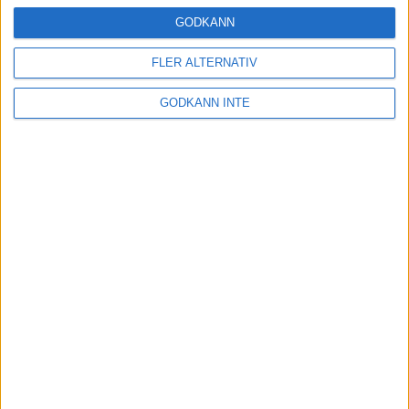
17 jul 2024
GODKÄNN
FLER ALTERNATIV
Sommar, sol och sju backar
GODKÄNN INTE
17 jul 2024
Lär dig älska äventyrslöpning
9 jul 2024
Midsommarintervaller och
grodhopp
20 jun 2024
• Löpningen
• Träning