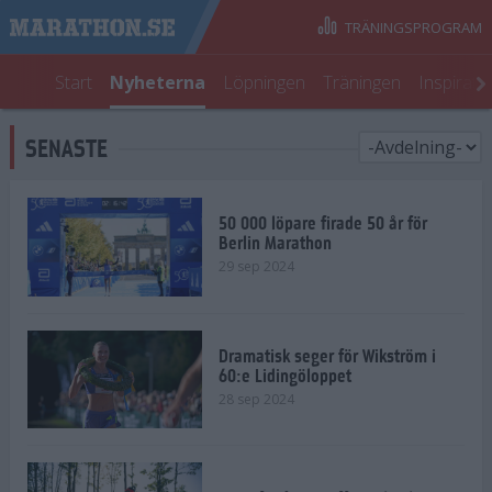
TRÄNINGSPROGRAM
Start
Nyheterna
Löpningen
Träningen
Inspirati
SENASTE
50 000 löpare firade 50 år för
Berlin Marathon
29 sep 2024
Dramatisk seger för Wikström i
60:e Lidingöloppet
28 sep 2024