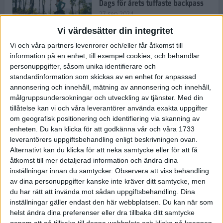
Dags för årets tuffaste backpass
27 sep 2024
Vi värdesätter din integritet
Vi och våra partners levenrorer och/eller får åtkomst till
information på en enhet, till exempel cookies, och behandlar
Det är trendigt att springa – 3
personuppgifter, såsom unika identifierare och
unga tjejer berättar
standardinformation som skickas av en enhet for anpassad
25 sep 2024
annonsering och innehåll, mätning av annonsering och innehåll,
målgruppsundersokningar och utveckling av tjänster.
Med din
tillåtelse kan vi och våra leverantörer använda exakta uppgifter
om geografisk positionering och identifiering via skanning av
Så firas 60:e Lidingöloppet
enheten. Du kan klicka för att godkänna vår och våra 1733
23 sep 2024
leverantörers uppgiftsbehandling enligt beskrivningen ovan.
Alternativt kan du klicka för att neka samtycke eller för att få
åtkomst till mer detaljerad information och ändra dina
inställningar innan du samtycker.
Observera att viss behandling
Rafflande avslutning på rekordstor
av dina personuppgifter kanske inte kräver ditt samtycke, men
halvmara i Stockholm
du har rätt att invända mot sådan uppgiftsbehandling. Dina
7 sep 2024
inställningar gäller endast den här webbplatsen. Du kan när som
helst ändra dina preferenser eller dra tillbaka ditt samtycke