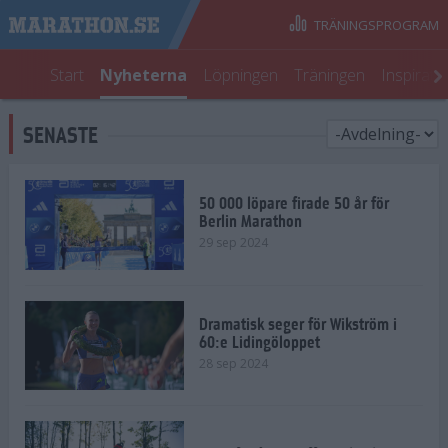
TRÄNINGSPROGRAM
Start
Nyheterna
Löpningen
Träningen
Inspirati
SENASTE
50 000 löpare firade 50 år för
Berlin Marathon
29 sep 2024
Dramatisk seger för Wikström i
60:e Lidingöloppet
28 sep 2024