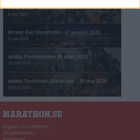
Höstrusket • 8 november
8 nov 2025
Winter Run Stockholm • 31 januari 2026
31 jan 2026
adidas Premiärmilen 28 mars 2026
28 mar 2026
adidas Stockholm Marathon – 30 maj 2026
30 maj 2026
Utgivare och redaktion
Integritetspolicy
Annonsera