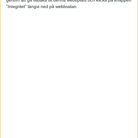
genom att gå tillbaka till denna webbplats och klicka på knappen
"Integritet" längst ned på webbsidan.
Mysjoggen för alla dina sinnen
2 sep 2024
• Löpningen
• Träning
Tjejmilen firar 40 år: En löparfest
för eliten och motionärerna
31 aug 2024
Ladda med 10 tips inför
halvmaran
31 aug 2024
Tre veckor kvar och Ramboll
Stockholm Halvmarathon är snart
fullt
18 aug 2024