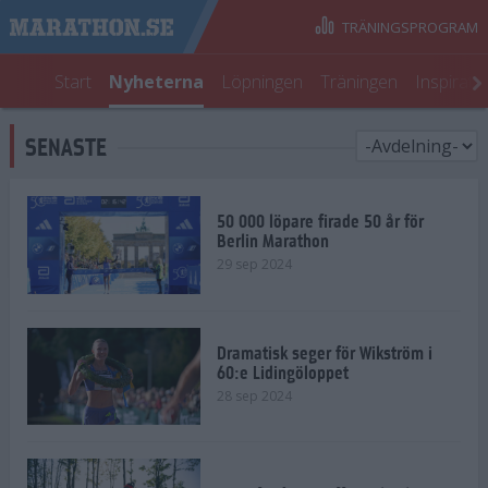
TRÄNINGSPROGRAM
Start
Nyheterna
Löpningen
Träningen
Inspirati
SENASTE
50 000 löpare firade 50 år för
Berlin Marathon
29 sep 2024
Dramatisk seger för Wikström i
60:e Lidingöloppet
28 sep 2024