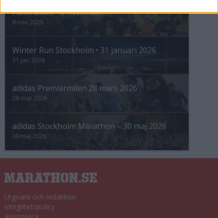
Höstrusket • 8 november
8 nov 2025
Winter Run Stockholm • 31 januari 2026
31 jan 2026
adidas Premiärmilen 28 mars 2026
28 mar 2026
adidas Stockholm Marathon – 30 maj 2026
30 maj 2026
Utgivare och redaktion
Integritetspolicy
Annonsera