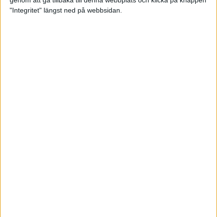
genom att gå tillbaka till denna webbplats och klicka på knappen
"Integritet" längst ned på webbsidan.
Mysjoggen för alla dina sinnen
2 sep 2024
• Löpningen
• Träning
Tjejmilen firar 40 år: En löparfest
för eliten och motionärerna
31 aug 2024
Ladda med 10 tips inför
halvmaran
31 aug 2024
Tre veckor kvar och Ramboll
Stockholm Halvmarathon är snart
fullt
18 aug 2024