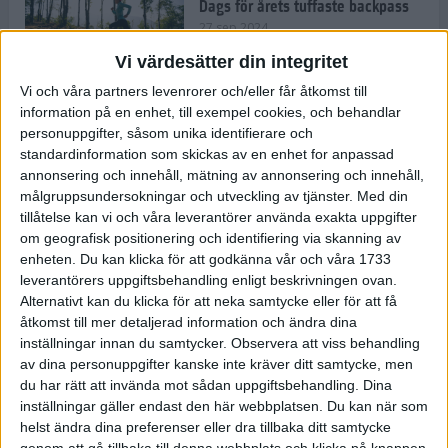
Dags för årets tuffaste backpass
27 sep 2024
Vi värdesätter din integritet
Vi och våra partners levenrorer och/eller får åtkomst till
information på en enhet, till exempel cookies, och behandlar
Det är trendigt att springa – 3
personuppgifter, såsom unika identifierare och
unga tjejer berättar
standardinformation som skickas av en enhet for anpassad
25 sep 2024
annonsering och innehåll, mätning av annonsering och innehåll,
målgruppsundersokningar och utveckling av tjänster.
Med din
tillåtelse kan vi och våra leverantörer använda exakta uppgifter
om geografisk positionering och identifiering via skanning av
Så firas 60:e Lidingöloppet
enheten. Du kan klicka för att godkänna vår och våra 1733
23 sep 2024
leverantörers uppgiftsbehandling enligt beskrivningen ovan.
Alternativt kan du klicka för att neka samtycke eller för att få
åtkomst till mer detaljerad information och ändra dina
inställningar innan du samtycker.
Observera att viss behandling
Rafflande avslutning på rekordstor
av dina personuppgifter kanske inte kräver ditt samtycke, men
halvmara i Stockholm
du har rätt att invända mot sådan uppgiftsbehandling. Dina
7 sep 2024
inställningar gäller endast den här webbplatsen. Du kan när som
helst ändra dina preferenser eller dra tillbaka ditt samtycke