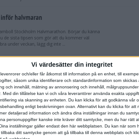
 inför halvmaran
 Ramboll Stockholm Halvmarathon. Börjar du känna
 du de sista tipsen som gör att du kommer väl
 bra under veckan, lägg dig inte ...
ch Ramboll Stockholm Halvmarathon är
Vi värdesätter din integritet
levenrorer och/eller får åtkomst till information på en enhet, till exempe
ifter, såsom unika identifierare och standardinformation som skickas 
tum. Minns du i våras hur det pratades om
g och innehåll, mätning av annonsering och innehåll, målgruppsunde
s Stockholm Marathon. Nu har även Ramboll
.
Med din tillåtelse kan vi och våra leverantörer använda exakta uppgif
prängt sitt tidigare rekord och når snart taket...
entifiering via skanning av enheten. Du kan klicka för att godkänna vår
sbehandling enligt beskrivningen ovan. Alternativt kan du klicka för att
ll mer detaljerad information och ändra dina inställningar innan du samty
t inför Tjejmilen
ina personuppgifter kanske inte kräver ditt samtycke, men du har rätt 
ävling
Dina inställningar gäller endast den här webbplatsen. Du kan när som h
 två veckor kvar till Tjejmilen? Hur lägger jag upp
 tillbaka ditt samtycke genom att gå tillbaka till denna webbplats och k
 Här ger löpcoachen Josefine Swärm sina bästa
ned på webbsidan.