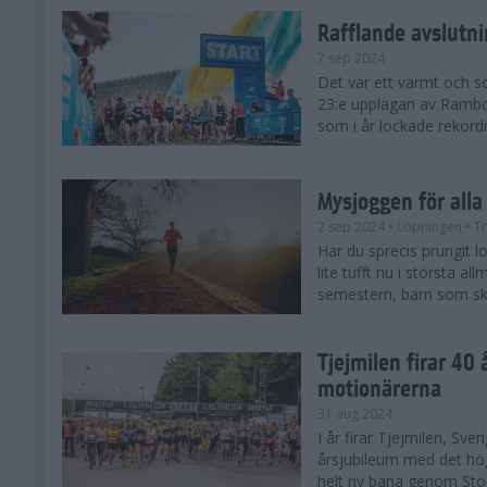
Rafflande avslutn
7 sep 2024
Det var ett varmt och 
23:e upplagan av Rambo
som i år lockade rekor
Mysjoggen för alla
2 sep 2024
• Löpningen
• T
Har du sprecis prungit lop
lite tufft nu i största a
semestern, barn som skol
Tjejmilen firar 40 
motionärerna
31 aug 2024
I år firar Tjejmilen, Sve
årsjubileum med det hö
helt ny bana genom Stoc