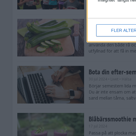
tips både till dig som sat
Enkla och goda zu
FLER ALTE
5 aug 2024
• Livet
• Recept
Zucchinitider är lyckotide
använda den både rå oc
utfyllnad för att få in mer
Bota din efter-se
30 jul 2024
• Livet
• Hälsa
Börjar semestern lida mot
Du är inte ensam om att
sand mellan tårna, saltva
Blåbärssmoothie me
17 jul 2024
Passa på att plocka ma