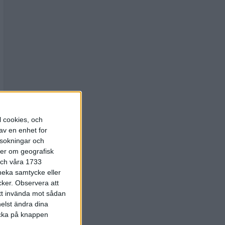
l cookies, och
av en enhet for
rsokningar och
ter om geografisk
 och våra 1733
 neka samtycke eller
cker.
Observera att
att invända mot sådan
elst ändra dina
licka på knappen