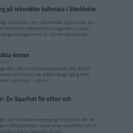
ing på rekordstor halvmara i Stockholm
soligt Stockholm som välkomnade löparna när den
ll Stockholm Halvmarathon avgjordes. Loppet
dmånga deltagare med 18 100 anmälda löpare...
 dina sinnen
räning
p eller haft en tuff träningsperiod? Eller är livet
llmänhet med stress när jobbet dragit igång efter
as in på dagis – och ka...
år: En löparfest för eliten och
riges största idrottsevenemang för kvinnor, sitt 40-
gsta deltagarantalet sedan innan pandemin och en
kholms hjärta. Närmare 20 000...