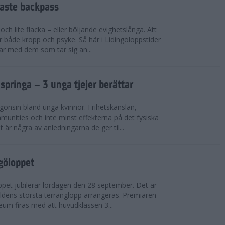
faste backpass
ch lite flacka – eller böljande evighetslånga. Att
ör både kropp och psyke. Så här i Lidingöloppstider
ar med dem som tar sig an...
 springa – 3 unga tjejer berättar
gonsin bland unga kvinnor. Frihetskänslan,
munities och inte minst effekterna på det fysiska
är några av anledningarna de ger til...
ngöloppet
ppet jubilerar lördagen den 28 september. Det är
dens största terränglopp arrangeras. Premiären
eum firas med att huvudklassen 3...