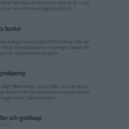
såklart att njuta av dem precis som de är – men
t mixa en smoothie med egenplockade b...
ju backar
har många extra mycket tid för träning. Men det
u måste försöka klämma in träningen mellan alla
ssar ett supereffektivt backpass ...
tyrslöpning
 idag? Vilket tempo ska du hålla? Och var ska du
ar bestämt det här redan innan vi knyter på oss
 dagar innan. Släpp kontrollen ...
ler och grodhopp
räning