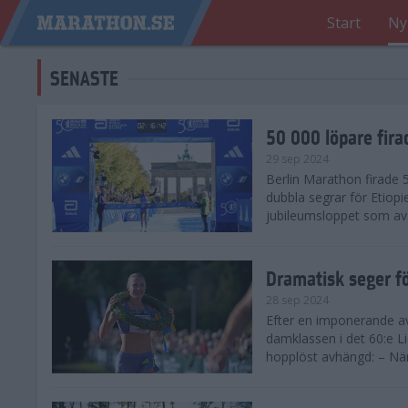
Start
Ny
SENASTE
50 000 löpare fira
29 sep 2024
Berlin Marathon firade
dubbla segrar för Etiopi
jubileumsloppet som avg
Dramatisk seger fö
28 sep 2024
Efter en imponerande av
damklassen i det 60:e L
hopplöst avhängd: – När 