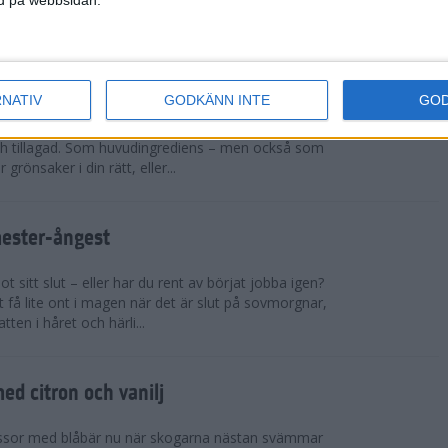
sar på ett rejält pers och t...
cchinirecept
RNATIV
GODKÄNN INTE
GO
r. Zucchinin är genial i sin allsidighet. Du kan
h tillagad. Som huvudingrediens – men också som
 grönsaker i din rätt, eller...
mester-ångest
 sitt slut – eller har du rent av börjat jobba igen?
 få lite ont i magen när det är slut på sovmorgnar,
tten i håret och härli...
d citron och vanilj
ssor med blåbär nu när skogarna nästan svämmar