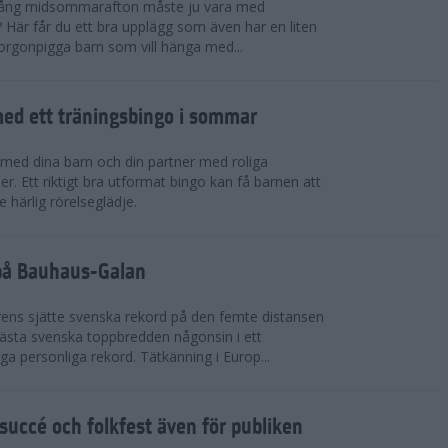
 igång midsommarafton måste ju vara med
r? Här får du ett bra upplägg som även har en liten
 morgonpigga barn som vill hänga med...
ed ett träningsbingo i sommar
med dina barn och din partner med roliga
er. Ett riktigt bra utformat bingo kan få barnen att
e härlig rörelseglädje.
 på Bauhaus-Galan
ens sjätte svenska rekord på den femte distansen
 bästa svenska toppbredden någonsin i ett
a personliga rekord. Tätkänning i Europ...
uccé och folkfest även för publiken