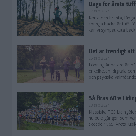
Dags för årets tuf
27 sep 2024
Korta och branta, långa o
springa backe är tufft f
kan vi sympatikuta back
Det är trendigt att
25 sep 2024
Löpning är hetare än nå
enkelheten, digitala com
och psykiska välmåendet 
Så firas 60:e Lidi
23 sep 2024
Klassiska TCS Lidingölo
nu 60:e gången som värl
skedde 1965. Årets jubil