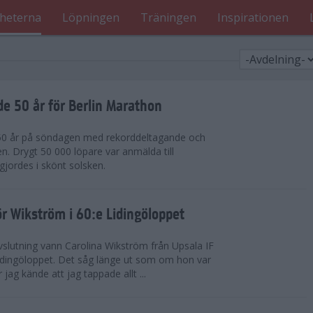
heterna
Löpningen
Träningen
Inspirationen
de 50 år för Berlin Marathon
 50 år på söndagen med rekorddeltagande och
en. Drygt 50 000 löpare var anmälda till
jordes i skönt solsken.
r Wikström i 60:e Lidingöloppet
slutning vann Carolina Wikström från Upsala IF
idingöloppet. Det såg länge ut som om hon var
jag kände att jag tappade allt ...