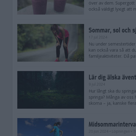
över av dem. Supergott 
också väldigt lyxigt at
Sommar, sol och s
17 jul 2024
Nu under semestertider 
kan också vara så att d
familjeaktiviteter. Då pa
Lär dig älska även
9 jul 2024
Hur långt ska du springa
springa? Många av oss h
skorna – ja, kanske flera
Midsommarinterval
20 jun 2024
• Löpningen
• T