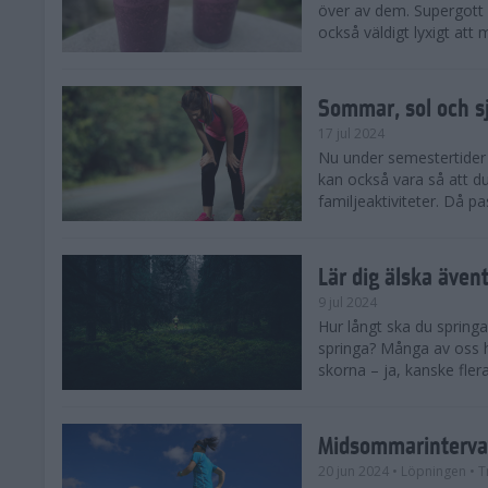
över av dem. Supergott 
också väldigt lyxigt at
Sommar, sol och s
17 jul 2024
Nu under semestertider 
kan också vara så att d
familjeaktiviteter. Då pa
Lär dig älska även
9 jul 2024
Hur långt ska du springa
springa? Många av oss h
skorna – ja, kanske flera
Midsommarinterval
20 jun 2024
• Löpningen
• T