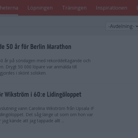
heterna
Löpningen
Träningen
Inspirationen
de 50 år för Berlin Marathon
 50 år på söndagen med rekorddeltagande och
en. Drygt 50 000 löpare var anmälda till
jordes i skönt solsken.
r Wikström i 60:e Lidingöloppet
slutning vann Carolina Wikström från Upsala IF
idingöloppet. Det såg länge ut som om hon var
jag kände att jag tappade allt ...