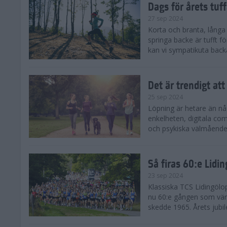
Dags för årets tuf
27 sep 2024
Korta och branta, långa o
springa backe är tufft f
kan vi sympatikuta back
Det är trendigt att
25 sep 2024
Löpning är hetare än nå
enkelheten, digitala com
och psykiska välmåendet 
Så firas 60:e Lidi
23 sep 2024
Klassiska TCS Lidingölo
nu 60:e gången som värl
skedde 1965. Årets jubil