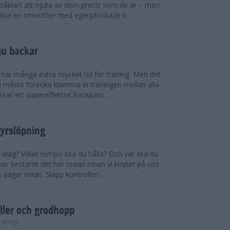
såklart att njuta av dem precis som de är – men
t mixa en smoothie med egenplockade b...
ju backar
har många extra mycket tid för träning. Men det
u måste försöka klämma in träningen mellan alla
ssar ett supereffektivt backpass ...
tyrslöpning
 idag? Vilket tempo ska du hålla? Och var ska du
ar bestämt det här redan innan vi knyter på oss
 dagar innan. Släpp kontrollen ...
ler och grodhopp
räning