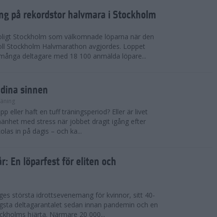
ing på rekordstor halvmara i Stockholm
soligt Stockholm som välkomnade löparna när den
ll Stockholm Halvmarathon avgjordes. Loppet
dmånga deltagare med 18 100 anmälda löpare...
 dina sinnen
räning
p eller haft en tuff träningsperiod? Eller är livet
llmänhet med stress när jobbet dragit igång efter
as in på dagis – och ka...
år: En löparfest för eliten och
riges största idrottsevenemang för kvinnor, sitt 40-
gsta deltagarantalet sedan innan pandemin och en
kholms hjärta. Närmare 20 000...