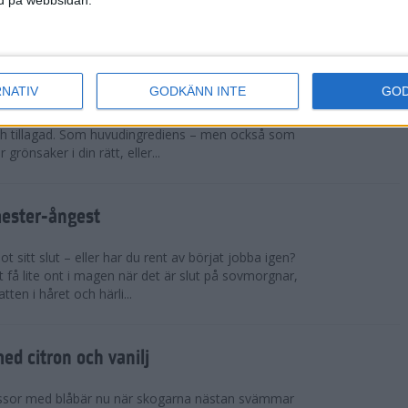
sar på ett rejält pers och t...
cchinirecept
RNATIV
GODKÄNN INTE
GO
r. Zucchinin är genial i sin allsidighet. Du kan
h tillagad. Som huvudingrediens – men också som
 grönsaker i din rätt, eller...
mester-ångest
 sitt slut – eller har du rent av börjat jobba igen?
 få lite ont i magen när det är slut på sovmorgnar,
tten i håret och härli...
d citron och vanilj
ssor med blåbär nu när skogarna nästan svämmar