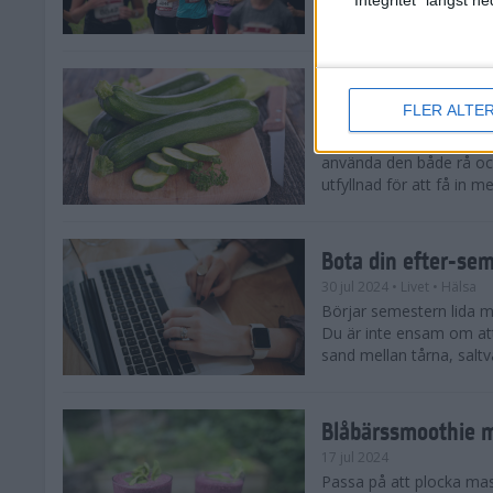
tips både till dig som sat
Enkla och goda zu
FLER ALTE
5 aug 2024
• Livet
• Recept
Zucchinitider är lyckotide
använda den både rå oc
utfyllnad för att få in mer
Bota din efter-se
30 jul 2024
• Livet
• Hälsa
Börjar semestern lida mot
Du är inte ensam om att
sand mellan tårna, saltva
Blåbärssmoothie me
17 jul 2024
Passa på att plocka ma