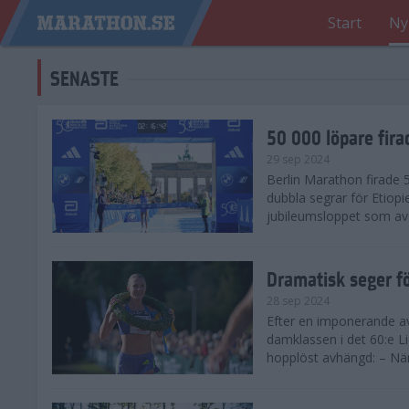
Start
Ny
SENASTE
50 000 löpare fira
29 sep 2024
Berlin Marathon firade
dubbla segrar för Etiopi
jubileumsloppet som avg
Dramatisk seger fö
28 sep 2024
Efter en imponerande av
damklassen i det 60:e L
hopplöst avhängd: – När 