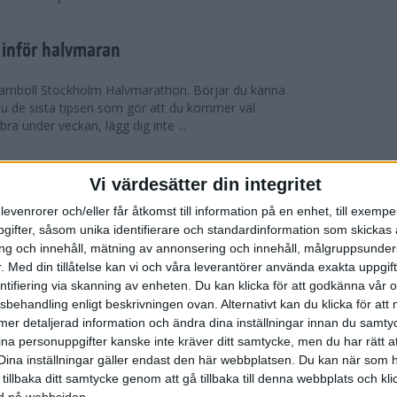
 inför halvmaran
 Ramboll Stockholm Halvmarathon. Börjar du känna
 du de sista tipsen som gör att du kommer väl
 bra under veckan, lägg dig inte ...
ch Ramboll Stockholm Halvmarathon är
Vi värdesätter din integritet
levenrorer och/eller får åtkomst till information på en enhet, till exempe
ifter, såsom unika identifierare och standardinformation som skickas 
tum. Minns du i våras hur det pratades om
g och innehåll, mätning av annonsering och innehåll, målgruppsunde
s Stockholm Marathon. Nu har även Ramboll
.
Med din tillåtelse kan vi och våra leverantörer använda exakta uppgif
prängt sitt tidigare rekord och når snart taket...
entifiering via skanning av enheten. Du kan klicka för att godkänna vår
sbehandling enligt beskrivningen ovan. Alternativt kan du klicka för att
ll mer detaljerad information och ändra dina inställningar innan du samty
t inför Tjejmilen
ina personuppgifter kanske inte kräver ditt samtycke, men du har rätt 
ävling
Dina inställningar gäller endast den här webbplatsen. Du kan när som h
 två veckor kvar till Tjejmilen? Hur lägger jag upp
 tillbaka ditt samtycke genom att gå tillbaka till denna webbplats och k
 Här ger löpcoachen Josefine Swärm sina bästa
ned på webbsidan.