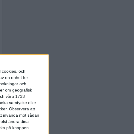
l cookies, och
av en enhet for
rsokningar och
ter om geografisk
 och våra 1733
 neka samtycke eller
cker.
Observera att
att invända mot sådan
elst ändra dina
licka på knappen