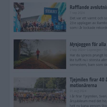
Rafflande avslutn
7 sep 2024
Det var ett varmt och 
23:e upplagan av Rambo
som i år lockade rekor
Mysjoggen för alla
2 sep 2024
• Löpningen
• T
Har du sprecis prungit lop
lite tufft nu i största a
semestern, barn som skol
Tjejmilen firar 40 
motionärerna
31 aug 2024
I år firar Tjejmilen, Sve
årsjubileum med det hö
helt ny bana genom Stoc