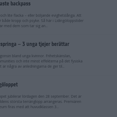
faste backpass
ch lite flacka – eller böljande evighetslånga. Att
ör både kropp och psyke. Så här i Lidingöloppstider
ar med dem som tar sig an...
 springa – 3 unga tjejer berättar
gonsin bland unga kvinnor. Frihetskänslan,
munities och inte minst effekterna på det fysiska
är några av anledningarna de ger til...
ngöloppet
ppet jubilerar lördagen den 28 september. Det är
dens största terränglopp arrangeras. Premiären
eum firas med att huvudklassen 3...