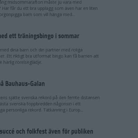
 igång midsommarafton måste ju vara med
r? Här får du ett bra upplägg som även har en liten
 morgonpigga barn som vill hänga med...
ed ett träningsbingo i sommar
med dina barn och din partner med roliga
er. Ett riktigt bra utformat bingo kan få barnen att
e härlig rörelseglädje.
 på Bauhaus-Galan
ens sjätte svenska rekord på den femte distansen
 bästa svenska toppbredden någonsin i ett
a personliga rekord. Tätkänning i Europ...
uccé och folkfest även för publiken