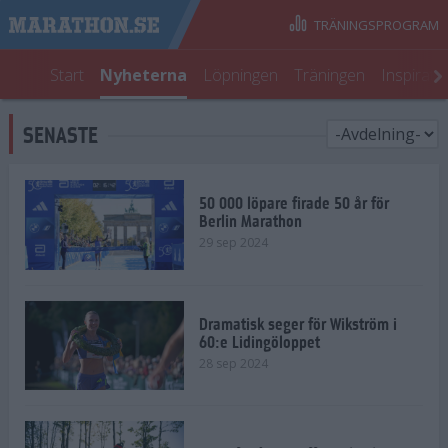
TRÄNINGSPROGRAM
Start
Nyheterna
Löpningen
Träningen
Inspirati
SENASTE
50 000 löpare firade 50 år för
Berlin Marathon
29 sep 2024
Dramatisk seger för Wikström i
60:e Lidingöloppet
28 sep 2024