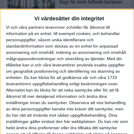
Dags för årets tuffaste backpass
27 sep 2024
Vi värdesätter din integritet
Vi och våra partners levenrorer och/eller får åtkomst till
information på en enhet, till exempel cookies, och behandlar
Det är trendigt att springa – 3
personuppgifter, såsom unika identifierare och
unga tjejer berättar
standardinformation som skickas av en enhet for anpassad
25 sep 2024
annonsering och innehåll, mätning av annonsering och innehåll,
målgruppsundersokningar och utveckling av tjänster.
Med din
tillåtelse kan vi och våra leverantörer använda exakta uppgifter
om geografisk positionering och identifiering via skanning av
Så firas 60:e Lidingöloppet
enheten. Du kan klicka för att godkänna vår och våra 1733
23 sep 2024
leverantörers uppgiftsbehandling enligt beskrivningen ovan.
Alternativt kan du klicka för att neka samtycke eller för att få
åtkomst till mer detaljerad information och ändra dina
inställningar innan du samtycker.
Observera att viss behandling
Rafflande avslutning på rekordstor
av dina personuppgifter kanske inte kräver ditt samtycke, men
halvmara i Stockholm
du har rätt att invända mot sådan uppgiftsbehandling. Dina
7 sep 2024
inställningar gäller endast den här webbplatsen. Du kan när som
helst ändra dina preferenser eller dra tillbaka ditt samtycke