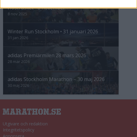
Höstrusket • 8 november
8 nov 2025
Winter Run Stockholm • 31 januari 2026
31 jan 2026
adidas Premiärmilen 28 mars 2026
28 mar 2026
adidas Stockholm Marathon – 30 maj 2026
30 maj 2026
Utgivare och redaktion
Integritetspolicy
Annonsera