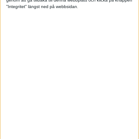
genom att gå tillbaka till denna webbplats och klicka på knappen
"Integritet" längst ned på webbsidan.
Mysjoggen för alla dina sinnen
2 sep 2024
• Löpningen
• Träning
Tjejmilen firar 40 år: En löparfest
för eliten och motionärerna
31 aug 2024
Ladda med 10 tips inför
halvmaran
31 aug 2024
Tre veckor kvar och Ramboll
Stockholm Halvmarathon är snart
fullt
18 aug 2024