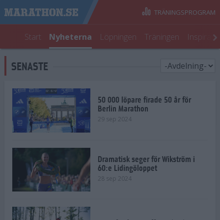
TRÄNINGSPROGRAM
Start
Nyheterna
Löpningen
Träningen
Inspirati
SENASTE
50 000 löpare firade 50 år för
Berlin Marathon
29 sep 2024
Dramatisk seger för Wikström i
60:e Lidingöloppet
28 sep 2024