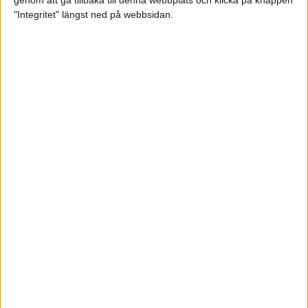
genom att gå tillbaka till denna webbplats och klicka på knappen
"Integritet" längst ned på webbsidan.
Mysjoggen för alla dina sinnen
2 sep 2024
• Löpningen
• Träning
Tjejmilen firar 40 år: En löparfest
för eliten och motionärerna
31 aug 2024
Ladda med 10 tips inför
halvmaran
31 aug 2024
Tre veckor kvar och Ramboll
Stockholm Halvmarathon är snart
fullt
18 aug 2024