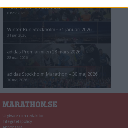
Höstrusket • 8 november
8 nov 2025
Winter Run Stockholm • 31 januari 2026
31 jan 2026
adidas Premiärmilen 28 mars 2026
28 mar 2026
adidas Stockholm Marathon – 30 maj 2026
30 maj 2026
Utgivare och redaktion
Integritetspolicy
Annonsera