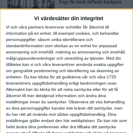
Dags för årets tuffaste backpass
27 sep 2024
Vi värdesätter din integritet
Vi och våra partners levenrorer och/eller får åtkomst till
information på en enhet, till exempel cookies, och behandlar
Det är trendigt att springa – 3
personuppgifter, såsom unika identifierare och
unga tjejer berättar
standardinformation som skickas av en enhet for anpassad
25 sep 2024
annonsering och innehåll, mätning av annonsering och innehåll,
målgruppsundersokningar och utveckling av tjänster.
Med din
tillåtelse kan vi och våra leverantörer använda exakta uppgifter
om geografisk positionering och identifiering via skanning av
Så firas 60:e Lidingöloppet
enheten. Du kan klicka för att godkänna vår och våra 1733
23 sep 2024
leverantörers uppgiftsbehandling enligt beskrivningen ovan.
Alternativt kan du klicka för att neka samtycke eller för att få
åtkomst till mer detaljerad information och ändra dina
inställningar innan du samtycker.
Observera att viss behandling
Rafflande avslutning på rekordstor
av dina personuppgifter kanske inte kräver ditt samtycke, men
halvmara i Stockholm
du har rätt att invända mot sådan uppgiftsbehandling. Dina
7 sep 2024
inställningar gäller endast den här webbplatsen. Du kan när som
helst ändra dina preferenser eller dra tillbaka ditt samtycke