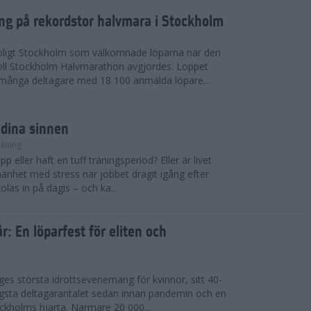
ing på rekordstor halvmara i Stockholm
soligt Stockholm som välkomnade löparna när den
ll Stockholm Halvmarathon avgjordes. Loppet
dmånga deltagare med 18 100 anmälda löpare...
 dina sinnen
räning
p eller haft en tuff träningsperiod? Eller är livet
llmänhet med stress när jobbet dragit igång efter
as in på dagis – och ka...
år: En löparfest för eliten och
riges största idrottsevenemang för kvinnor, sitt 40-
gsta deltagarantalet sedan innan pandemin och en
kholms hjärta. Närmare 20 000...