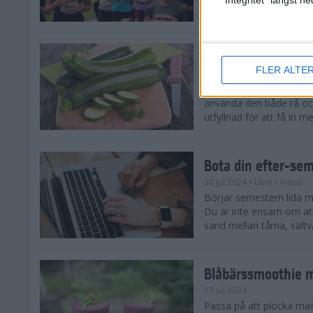
tips både till dig som sat
Enkla och goda zu
FLER ALTE
5 aug 2024
• Livet
• Recept
Zucchinitider är lyckotide
använda den både rå oc
utfyllnad för att få in mer
Bota din efter-se
30 jul 2024
• Livet
• Hälsa
Börjar semestern lida mot
Du är inte ensam om att
sand mellan tårna, saltva
Blåbärssmoothie me
17 jul 2024
Passa på att plocka ma