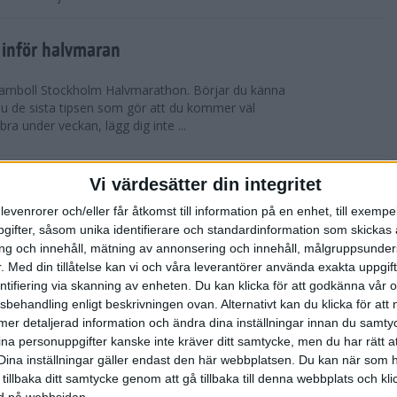
 inför halvmaran
 Ramboll Stockholm Halvmarathon. Börjar du känna
 du de sista tipsen som gör att du kommer väl
 bra under veckan, lägg dig inte ...
ch Ramboll Stockholm Halvmarathon är
Vi värdesätter din integritet
levenrorer och/eller får åtkomst till information på en enhet, till exempe
ifter, såsom unika identifierare och standardinformation som skickas 
tum. Minns du i våras hur det pratades om
g och innehåll, mätning av annonsering och innehåll, målgruppsunde
s Stockholm Marathon. Nu har även Ramboll
.
Med din tillåtelse kan vi och våra leverantörer använda exakta uppgif
prängt sitt tidigare rekord och når snart taket...
entifiering via skanning av enheten. Du kan klicka för att godkänna vår
sbehandling enligt beskrivningen ovan. Alternativt kan du klicka för att
ll mer detaljerad information och ändra dina inställningar innan du samty
t inför Tjejmilen
ina personuppgifter kanske inte kräver ditt samtycke, men du har rätt 
ävling
Dina inställningar gäller endast den här webbplatsen. Du kan när som h
 två veckor kvar till Tjejmilen? Hur lägger jag upp
 tillbaka ditt samtycke genom att gå tillbaka till denna webbplats och k
 Här ger löpcoachen Josefine Swärm sina bästa
ned på webbsidan.