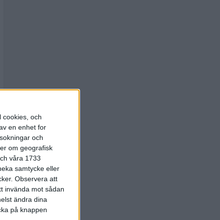
l cookies, och
av en enhet for
rsokningar och
ter om geografisk
 och våra 1733
 neka samtycke eller
cker.
Observera att
att invända mot sådan
elst ändra dina
licka på knappen