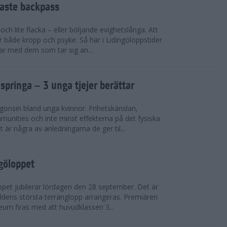
faste backpass
ch lite flacka – eller böljande evighetslånga. Att
ör både kropp och psyke. Så här i Lidingöloppstider
ar med dem som tar sig an...
 springa – 3 unga tjejer berättar
gonsin bland unga kvinnor. Frihetskänslan,
munities och inte minst effekterna på det fysiska
är några av anledningarna de ger til...
ngöloppet
ppet jubilerar lördagen den 28 september. Det är
dens största terränglopp arrangeras. Premiären
eum firas med att huvudklassen 3...