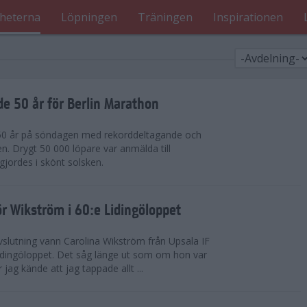
heterna
Löpningen
Träningen
Inspirationen
de 50 år för Berlin Marathon
 50 år på söndagen med rekorddeltagande och
en. Drygt 50 000 löpare var anmälda till
jordes i skönt solsken.
r Wikström i 60:e Lidingöloppet
slutning vann Carolina Wikström från Upsala IF
idingöloppet. Det såg länge ut som om hon var
jag kände att jag tappade allt ...