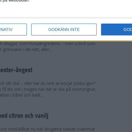
sar på ett rejält pers och t...
cchinirecept
RNATIV
GODKÄNN INTE
GO
r. Zucchinin är genial i sin allsidighet. Du kan
h tillagad. Som huvudingrediens – men också som
 grönsaker i din rätt, eller...
mester-ångest
 sitt slut – eller har du rent av börjat jobba igen?
 få lite ont i magen när det är slut på sovmorgnar,
tten i håret och härli...
d citron och vanilj
ssor med blåbär nu när skogarna nästan svämmar