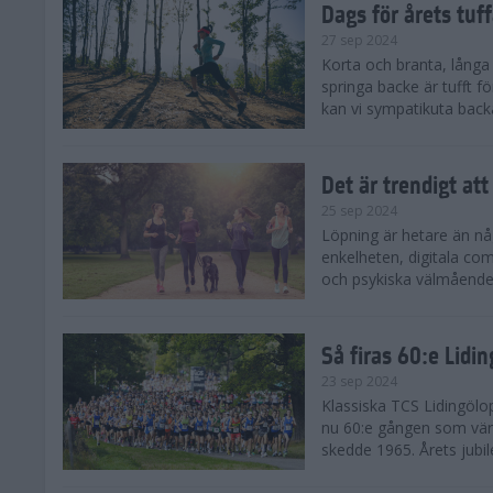
Dags för årets tuf
27 sep 2024
Korta och branta, långa o
springa backe är tufft f
kan vi sympatikuta back
Det är trendigt att
25 sep 2024
Löpning är hetare än nå
enkelheten, digitala com
och psykiska välmåendet 
Så firas 60:e Lidi
23 sep 2024
Klassiska TCS Lidingölo
nu 60:e gången som värl
skedde 1965. Årets jubil