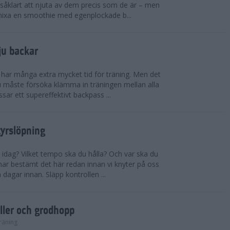
såklart att njuta av dem precis som de är – men
t mixa en smoothie med egenplockade b...
ju backar
har många extra mycket tid för träning. Men det
u måste försöka klämma in träningen mellan alla
ssar ett supereffektivt backpass ...
tyrslöpning
 idag? Vilket tempo ska du hålla? Och var ska du
ar bestämt det här redan innan vi knyter på oss
 dagar innan. Släpp kontrollen ...
ler och grodhopp
räning