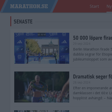
Start
Ny
SENASTE
50 000 löpare fira
29 sep 2024
Berlin Marathon firade
dubbla segrar för Etiopi
jubileumsloppet som avg
Dramatisk seger fö
28 sep 2024
Efter en imponerande av
damklassen i det 60:e L
hopplöst avhängd: – När 