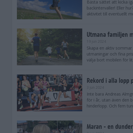
Bästa sättet att kicka
backintervaller! Eller hu
aktivitet till eventuellt
Utmana familjen m
19 jun 2024
Skapa en aktiv sommar 
utmaningar och fina pris
välja bort mobilen för lit
Rekord i alla lopp
3 jun 2024
Inte bara Andreas Almgr
för i år, utan även den
hinderlopp. Och fem tung
Maran - en dunders