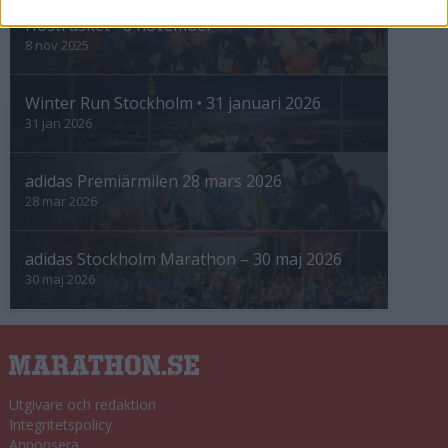
Höstrusket • 8 november
8 nov 2025
Winter Run Stockholm • 31 januari 2026
31 jan 2026
adidas Premiärmilen 28 mars 2026
28 mar 2026
adidas Stockholm Marathon – 30 maj 2026
30 maj 2026
Utgivare och redaktion
Integritetspolicy
Annonsera