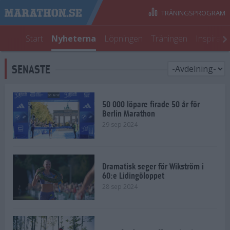
TRÄNINGSPROGRAM
Start
Nyheterna
Löpningen
Träningen
Inspirati
SENASTE
50 000 löpare firade 50 år för
Berlin Marathon
29 sep 2024
Dramatisk seger för Wikström i
60:e Lidingöloppet
28 sep 2024