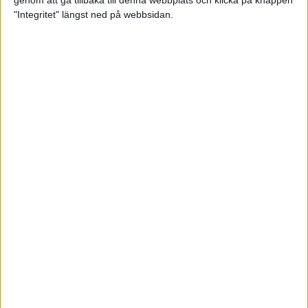
genom att gå tillbaka till denna webbplats och klicka på knappen
"Integritet" längst ned på webbsidan.
Mysjoggen för alla dina sinnen
2 sep 2024
• Löpningen
• Träning
Tjejmilen firar 40 år: En löparfest
för eliten och motionärerna
31 aug 2024
Ladda med 10 tips inför
halvmaran
31 aug 2024
Tre veckor kvar och Ramboll
Stockholm Halvmarathon är snart
fullt
18 aug 2024