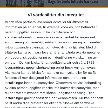
Dags för årets tuffaste backpass
27 sep 2024
Vi värdesätter din integritet
Vi och våra partners levenrorer och/eller får åtkomst till
information på en enhet, till exempel cookies, och behandlar
Det är trendigt att springa – 3
personuppgifter, såsom unika identifierare och
unga tjejer berättar
standardinformation som skickas av en enhet for anpassad
25 sep 2024
annonsering och innehåll, mätning av annonsering och innehåll,
målgruppsundersokningar och utveckling av tjänster.
Med din
tillåtelse kan vi och våra leverantörer använda exakta uppgifter
om geografisk positionering och identifiering via skanning av
Så firas 60:e Lidingöloppet
enheten. Du kan klicka för att godkänna vår och våra 1733
23 sep 2024
leverantörers uppgiftsbehandling enligt beskrivningen ovan.
Alternativt kan du klicka för att neka samtycke eller för att få
åtkomst till mer detaljerad information och ändra dina
inställningar innan du samtycker.
Observera att viss behandling
Rafflande avslutning på rekordstor
av dina personuppgifter kanske inte kräver ditt samtycke, men
halvmara i Stockholm
du har rätt att invända mot sådan uppgiftsbehandling. Dina
7 sep 2024
inställningar gäller endast den här webbplatsen. Du kan när som
helst ändra dina preferenser eller dra tillbaka ditt samtycke