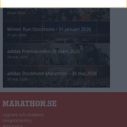
Höstrusket • 8 november
8 nov 2025
Winter Run Stockholm • 31 januari 2026
31 jan 2026
adidas Premiärmilen 28 mars 2026
28 mar 2026
adidas Stockholm Marathon – 30 maj 2026
30 maj 2026
Utgivare och redaktion
Integritetspolicy
Annonsera