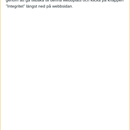
genom att gå tillbaka till denna webbplats och klicka på knappen
"Integritet" längst ned på webbsidan.
Mysjoggen för alla dina sinnen
2 sep 2024
• Löpningen
• Träning
Tjejmilen firar 40 år: En löparfest
för eliten och motionärerna
31 aug 2024
Ladda med 10 tips inför
halvmaran
31 aug 2024
Tre veckor kvar och Ramboll
Stockholm Halvmarathon är snart
fullt
18 aug 2024