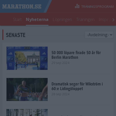
TRÄNINGSPROGRAM
Start
Nyheterna
Löpningen
Träningen
Inspirati
SENASTE
50 000 löpare firade 50 år för
Berlin Marathon
29 sep 2024
Dramatisk seger för Wikström i
60:e Lidingöloppet
28 sep 2024