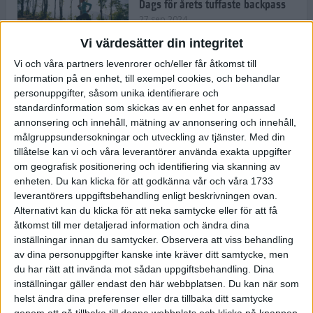
Dags för årets tuffaste backpass
27 sep 2024
Vi värdesätter din integritet
Vi och våra partners levenrorer och/eller får åtkomst till
information på en enhet, till exempel cookies, och behandlar
Det är trendigt att springa – 3
personuppgifter, såsom unika identifierare och
unga tjejer berättar
standardinformation som skickas av en enhet for anpassad
25 sep 2024
annonsering och innehåll, mätning av annonsering och innehåll,
målgruppsundersokningar och utveckling av tjänster.
Med din
tillåtelse kan vi och våra leverantörer använda exakta uppgifter
om geografisk positionering och identifiering via skanning av
Så firas 60:e Lidingöloppet
enheten. Du kan klicka för att godkänna vår och våra 1733
23 sep 2024
leverantörers uppgiftsbehandling enligt beskrivningen ovan.
Alternativt kan du klicka för att neka samtycke eller för att få
åtkomst till mer detaljerad information och ändra dina
inställningar innan du samtycker.
Observera att viss behandling
Rafflande avslutning på rekordstor
av dina personuppgifter kanske inte kräver ditt samtycke, men
halvmara i Stockholm
du har rätt att invända mot sådan uppgiftsbehandling. Dina
7 sep 2024
inställningar gäller endast den här webbplatsen. Du kan när som
helst ändra dina preferenser eller dra tillbaka ditt samtycke