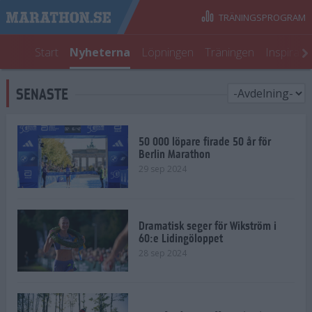
TRÄNINGSPROGRAM
Start
Nyheterna
Löpningen
Träningen
Inspirati
SENASTE
50 000 löpare firade 50 år för
Berlin Marathon
29 sep 2024
Dramatisk seger för Wikström i
60:e Lidingöloppet
28 sep 2024