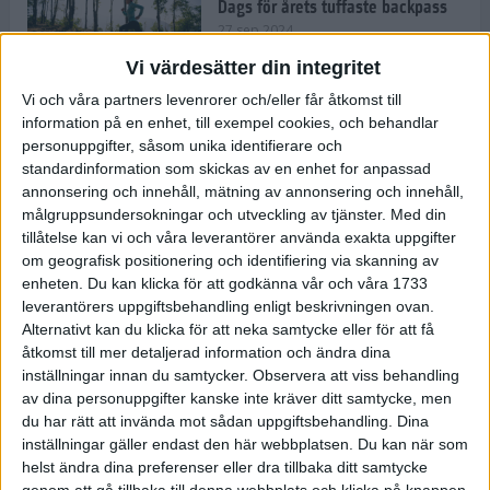
Dags för årets tuffaste backpass
27 sep 2024
Vi värdesätter din integritet
Vi och våra partners levenrorer och/eller får åtkomst till
information på en enhet, till exempel cookies, och behandlar
Det är trendigt att springa – 3
personuppgifter, såsom unika identifierare och
unga tjejer berättar
standardinformation som skickas av en enhet for anpassad
25 sep 2024
annonsering och innehåll, mätning av annonsering och innehåll,
målgruppsundersokningar och utveckling av tjänster.
Med din
tillåtelse kan vi och våra leverantörer använda exakta uppgifter
om geografisk positionering och identifiering via skanning av
Så firas 60:e Lidingöloppet
enheten. Du kan klicka för att godkänna vår och våra 1733
23 sep 2024
leverantörers uppgiftsbehandling enligt beskrivningen ovan.
Alternativt kan du klicka för att neka samtycke eller för att få
åtkomst till mer detaljerad information och ändra dina
inställningar innan du samtycker.
Observera att viss behandling
Rafflande avslutning på rekordstor
av dina personuppgifter kanske inte kräver ditt samtycke, men
halvmara i Stockholm
du har rätt att invända mot sådan uppgiftsbehandling. Dina
7 sep 2024
inställningar gäller endast den här webbplatsen. Du kan när som
helst ändra dina preferenser eller dra tillbaka ditt samtycke