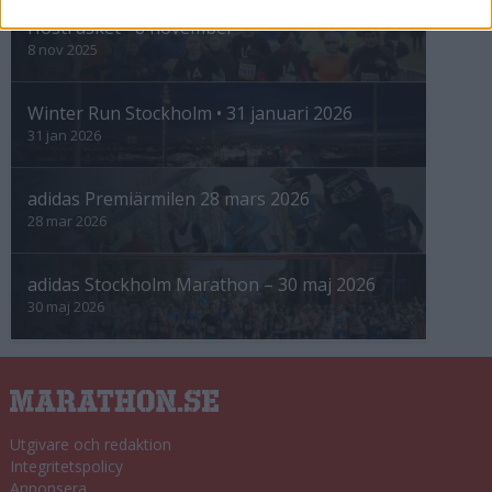
Höstrusket • 8 november
8 nov 2025
Winter Run Stockholm • 31 januari 2026
31 jan 2026
adidas Premiärmilen 28 mars 2026
28 mar 2026
adidas Stockholm Marathon – 30 maj 2026
30 maj 2026
Utgivare och redaktion
Integritetspolicy
Annonsera