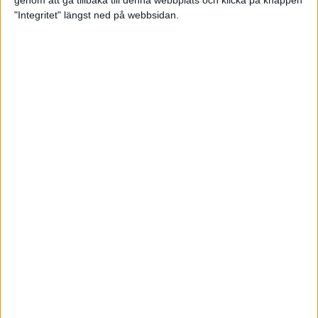
genom att gå tillbaka till denna webbplats och klicka på knappen
"Integritet" längst ned på webbsidan.
Mysjoggen för alla dina sinnen
2 sep 2024
• Löpningen
• Träning
Tjejmilen firar 40 år: En löparfest
för eliten och motionärerna
31 aug 2024
Ladda med 10 tips inför
halvmaran
31 aug 2024
Tre veckor kvar och Ramboll
Stockholm Halvmarathon är snart
fullt
18 aug 2024