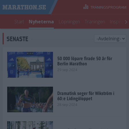
TRÄNINGSPROGRAM
Start
Nyheterna
Löpningen
Träningen
Inspirati
SENASTE
50 000 löpare firade 50 år för
Berlin Marathon
29 sep 2024
Dramatisk seger för Wikström i
60:e Lidingöloppet
28 sep 2024