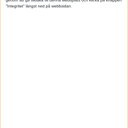
genom att gå tillbaka till denna webbplats och klicka på knappen
"Integritet" längst ned på webbsidan.
Mysjoggen för alla dina sinnen
2 sep 2024
• Löpningen
• Träning
Tjejmilen firar 40 år: En löparfest
för eliten och motionärerna
31 aug 2024
Ladda med 10 tips inför
halvmaran
31 aug 2024
Tre veckor kvar och Ramboll
Stockholm Halvmarathon är snart
fullt
18 aug 2024