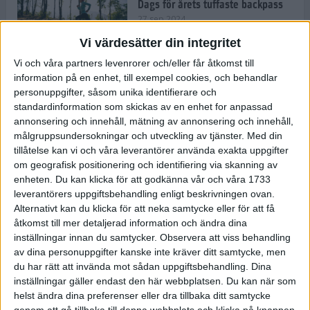
Dags för årets tuffaste backpass
27 sep 2024
Vi värdesätter din integritet
Vi och våra partners levenrorer och/eller får åtkomst till
information på en enhet, till exempel cookies, och behandlar
Det är trendigt att springa – 3
personuppgifter, såsom unika identifierare och
unga tjejer berättar
standardinformation som skickas av en enhet for anpassad
25 sep 2024
annonsering och innehåll, mätning av annonsering och innehåll,
målgruppsundersokningar och utveckling av tjänster.
Med din
tillåtelse kan vi och våra leverantörer använda exakta uppgifter
om geografisk positionering och identifiering via skanning av
Så firas 60:e Lidingöloppet
enheten. Du kan klicka för att godkänna vår och våra 1733
23 sep 2024
leverantörers uppgiftsbehandling enligt beskrivningen ovan.
Alternativt kan du klicka för att neka samtycke eller för att få
åtkomst till mer detaljerad information och ändra dina
inställningar innan du samtycker.
Observera att viss behandling
Rafflande avslutning på rekordstor
av dina personuppgifter kanske inte kräver ditt samtycke, men
halvmara i Stockholm
du har rätt att invända mot sådan uppgiftsbehandling. Dina
7 sep 2024
inställningar gäller endast den här webbplatsen. Du kan när som
helst ändra dina preferenser eller dra tillbaka ditt samtycke