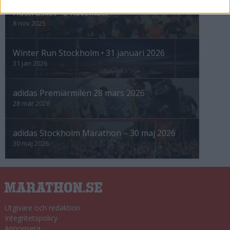
Höstrusket • 8 november
8 nov 2025
Winter Run Stockholm • 31 januari 2026
31 jan 2026
adidas Premiärmilen 28 mars 2026
28 mar 2026
adidas Stockholm Marathon – 30 maj 2026
30 maj 2026
Utgivare och redaktion
Integritetspolicy
Annonsera