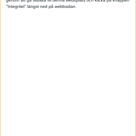
genom att gå tillbaka till denna webbplats och klicka på knappen
"Integritet" längst ned på webbsidan.
Mysjoggen för alla dina sinnen
2 sep 2024
• Löpningen
• Träning
Tjejmilen firar 40 år: En löparfest
för eliten och motionärerna
31 aug 2024
Ladda med 10 tips inför
halvmaran
31 aug 2024
Tre veckor kvar och Ramboll
Stockholm Halvmarathon är snart
fullt
18 aug 2024