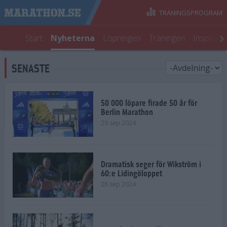
TRÄNINGSPROGRAM
Start
Nyheterna
Löpningen
Träningen
Inspirati
SENASTE
50 000 löpare firade 50 år för
Berlin Marathon
29 sep 2024
Dramatisk seger för Wikström i
60:e Lidingöloppet
28 sep 2024