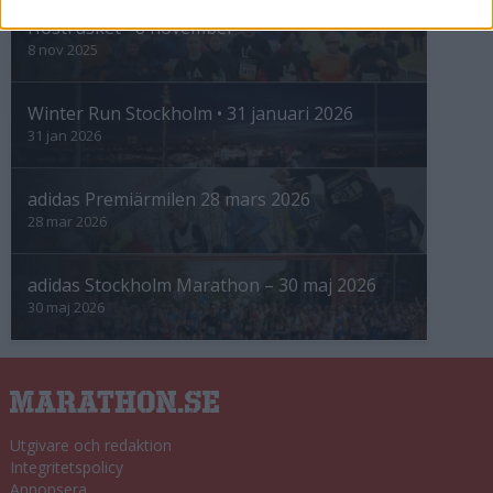
Höstrusket • 8 november
8 nov 2025
Winter Run Stockholm • 31 januari 2026
31 jan 2026
adidas Premiärmilen 28 mars 2026
28 mar 2026
adidas Stockholm Marathon – 30 maj 2026
30 maj 2026
Utgivare och redaktion
Integritetspolicy
Annonsera