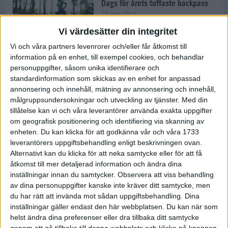
Dags för årets tuffaste backpass
27 sep 2024
Vi värdesätter din integritet
Vi och våra partners levenrorer och/eller får åtkomst till
information på en enhet, till exempel cookies, och behandlar
Det är trendigt att springa – 3
personuppgifter, såsom unika identifierare och
unga tjejer berättar
standardinformation som skickas av en enhet for anpassad
25 sep 2024
annonsering och innehåll, mätning av annonsering och innehåll,
målgruppsundersokningar och utveckling av tjänster.
Med din
tillåtelse kan vi och våra leverantörer använda exakta uppgifter
om geografisk positionering och identifiering via skanning av
Så firas 60:e Lidingöloppet
enheten. Du kan klicka för att godkänna vår och våra 1733
23 sep 2024
leverantörers uppgiftsbehandling enligt beskrivningen ovan.
Alternativt kan du klicka för att neka samtycke eller för att få
åtkomst till mer detaljerad information och ändra dina
inställningar innan du samtycker.
Observera att viss behandling
Rafflande avslutning på rekordstor
av dina personuppgifter kanske inte kräver ditt samtycke, men
halvmara i Stockholm
du har rätt att invända mot sådan uppgiftsbehandling. Dina
7 sep 2024
inställningar gäller endast den här webbplatsen. Du kan när som
helst ändra dina preferenser eller dra tillbaka ditt samtycke