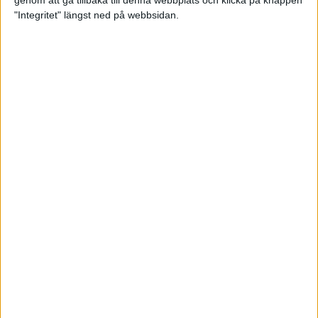
genom att gå tillbaka till denna webbplats och klicka på knappen
"Integritet" längst ned på webbsidan.
Mysjoggen för alla dina sinnen
2 sep 2024
• Löpningen
• Träning
Tjejmilen firar 40 år: En löparfest
för eliten och motionärerna
31 aug 2024
Ladda med 10 tips inför
halvmaran
31 aug 2024
Tre veckor kvar och Ramboll
Stockholm Halvmarathon är snart
fullt
18 aug 2024