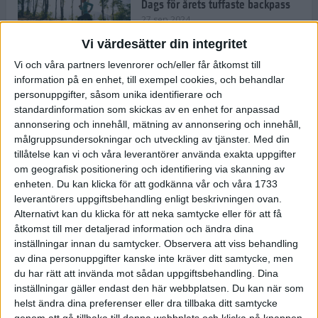
Dags för årets tuffaste backpass
27 sep 2024
Vi värdesätter din integritet
Vi och våra partners levenrorer och/eller får åtkomst till
information på en enhet, till exempel cookies, och behandlar
Det är trendigt att springa – 3
personuppgifter, såsom unika identifierare och
unga tjejer berättar
standardinformation som skickas av en enhet for anpassad
25 sep 2024
annonsering och innehåll, mätning av annonsering och innehåll,
målgruppsundersokningar och utveckling av tjänster.
Med din
tillåtelse kan vi och våra leverantörer använda exakta uppgifter
om geografisk positionering och identifiering via skanning av
Så firas 60:e Lidingöloppet
enheten. Du kan klicka för att godkänna vår och våra 1733
23 sep 2024
leverantörers uppgiftsbehandling enligt beskrivningen ovan.
Alternativt kan du klicka för att neka samtycke eller för att få
åtkomst till mer detaljerad information och ändra dina
inställningar innan du samtycker.
Observera att viss behandling
Rafflande avslutning på rekordstor
av dina personuppgifter kanske inte kräver ditt samtycke, men
halvmara i Stockholm
du har rätt att invända mot sådan uppgiftsbehandling. Dina
7 sep 2024
inställningar gäller endast den här webbplatsen. Du kan när som
helst ändra dina preferenser eller dra tillbaka ditt samtycke