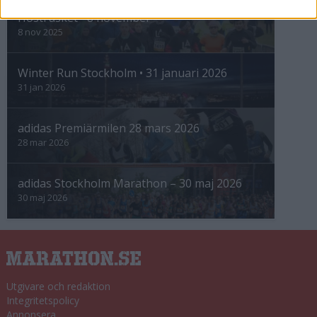
Höstrusket • 8 november
8 nov 2025
Winter Run Stockholm • 31 januari 2026
31 jan 2026
adidas Premiärmilen 28 mars 2026
28 mar 2026
adidas Stockholm Marathon – 30 maj 2026
30 maj 2026
Utgivare och redaktion
Integritetspolicy
Annonsera