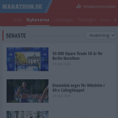
TRÄNINGSPROGRAM
Start
Nyheterna
Löpningen
Träningen
Inspirati
SENASTE
50 000 löpare firade 50 år för
Berlin Marathon
29 sep 2024
Dramatisk seger för Wikström i
60:e Lidingöloppet
28 sep 2024