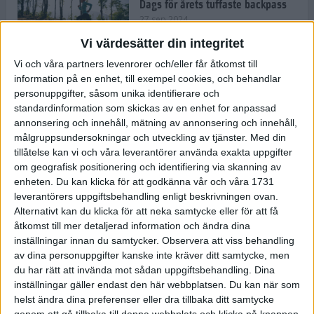
Dags för årets tuffaste backpass
27 sep 2024
Vi värdesätter din integritet
Vi och våra partners levenrorer och/eller får åtkomst till
information på en enhet, till exempel cookies, och behandlar
Det är trendigt att springa – 3
personuppgifter, såsom unika identifierare och
unga tjejer berättar
standardinformation som skickas av en enhet for anpassad
25 sep 2024
annonsering och innehåll, mätning av annonsering och innehåll,
målgruppsundersokningar och utveckling av tjänster.
Med din
tillåtelse kan vi och våra leverantörer använda exakta uppgifter
om geografisk positionering och identifiering via skanning av
Så firas 60:e Lidingöloppet
enheten. Du kan klicka för att godkänna vår och våra 1731
23 sep 2024
leverantörers uppgiftsbehandling enligt beskrivningen ovan.
Alternativt kan du klicka för att neka samtycke eller för att få
åtkomst till mer detaljerad information och ändra dina
inställningar innan du samtycker.
Observera att viss behandling
Rafflande avslutning på rekordstor
av dina personuppgifter kanske inte kräver ditt samtycke, men
halvmara i Stockholm
du har rätt att invända mot sådan uppgiftsbehandling. Dina
7 sep 2024
inställningar gäller endast den här webbplatsen. Du kan när som
helst ändra dina preferenser eller dra tillbaka ditt samtycke