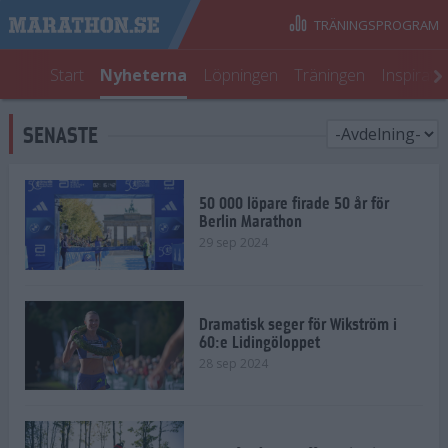
TRÄNINGSPROGRAM
Start
Nyheterna
Löpningen
Träningen
Inspirati
SENASTE
50 000 löpare firade 50 år för
Berlin Marathon
29 sep 2024
Dramatisk seger för Wikström i
60:e Lidingöloppet
28 sep 2024