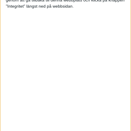
genom att gå tillbaka till denna webbplats och klicka på knappen
"Integritet" längst ned på webbsidan.
Mysjoggen för alla dina sinnen
2 sep 2024
• Löpningen
• Träning
Tjejmilen firar 40 år: En löparfest
för eliten och motionärerna
31 aug 2024
Ladda med 10 tips inför
halvmaran
31 aug 2024
Tre veckor kvar och Ramboll
Stockholm Halvmarathon är snart
fullt
18 aug 2024