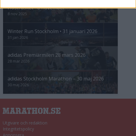
Höstrusket • 8 november
8 nov 2025
Winter Run Stockholm • 31 januari 2026
31 jan 2026
adidas Premiärmilen 28 mars 2026
28 mar 2026
adidas Stockholm Marathon – 30 maj 2026
30 maj 2026
Utgivare och redaktion
Integritetspolicy
Annonsera