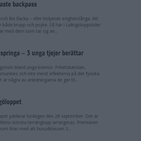
faste backpass
ch lite flacka – eller böljande evighetslånga. Att
ör både kropp och psyke. Så här i Lidingöloppstider
ar med dem som tar sig an...
 springa – 3 unga tjejer berättar
gonsin bland unga kvinnor. Frihetskänslan,
munities och inte minst effekterna på det fysiska
är några av anledningarna de ger til...
ngöloppet
ppet jubilerar lördagen den 28 september. Det är
dens största terränglopp arrangeras. Premiären
eum firas med att huvudklassen 3...