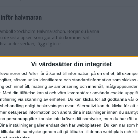
 inför halvmaran
 Ramboll Stockholm Halvmarathon. Börjar du känna
 du de sista tipsen som gör att du kommer väl
 bra under veckan, lägg dig inte ...
ch Ramboll Stockholm Halvmarathon är
Vi värdesätter din integritet
levenrorer och/eller får åtkomst till information på en enhet, till exempe
ifter, såsom unika identifierare och standardinformation som skickas 
tum. Minns du i våras hur det pratades om
g och innehåll, mätning av annonsering och innehåll, målgruppsunde
s Stockholm Marathon. Nu har även Ramboll
.
Med din tillåtelse kan vi och våra leverantörer använda exakta uppgif
prängt sitt tidigare rekord och når snart taket...
entifiering via skanning av enheten. Du kan klicka för att godkänna vår
sbehandling enligt beskrivningen ovan. Alternativt kan du klicka för att
ll mer detaljerad information och ändra dina inställningar innan du samty
t inför Tjejmilen
ina personuppgifter kanske inte kräver ditt samtycke, men du har rätt 
ävling
Dina inställningar gäller endast den här webbplatsen. Du kan när som h
 två veckor kvar till Tjejmilen? Hur lägger jag upp
 tillbaka ditt samtycke genom att gå tillbaka till denna webbplats och k
 Här ger löpcoachen Josefine Swärm sina bästa
ned på webbsidan.