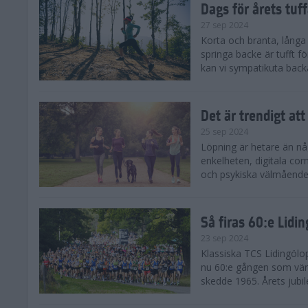
Dags för årets tuf
27 sep 2024
Korta och branta, långa o
springa backe är tufft f
kan vi sympatikuta back
Det är trendigt att
25 sep 2024
Löpning är hetare än nå
enkelheten, digitala com
och psykiska välmåendet 
Så firas 60:e Lidi
23 sep 2024
Klassiska TCS Lidingölo
nu 60:e gången som värl
skedde 1965. Årets jubil