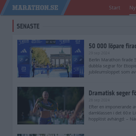
Start
Ny
SENASTE
50 000 löpare fira
29 sep 2024
Berlin Marathon firade
dubbla segrar för Etiopi
jubileumsloppet som avg
Dramatisk seger fö
28 sep 2024
Efter en imponerande av
damklassen i det 60:e L
hopplöst avhängd: – När 