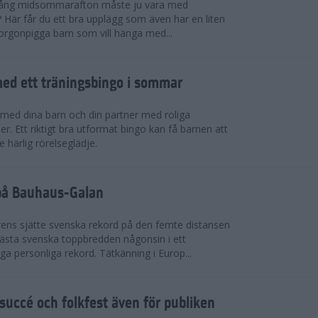
 igång midsommarafton måste ju vara med
r? Här får du ett bra upplägg som även har en liten
 morgonpigga barn som vill hänga med...
ed ett träningsbingo i sommar
med dina barn och din partner med roliga
er. Ett riktigt bra utformat bingo kan få barnen att
e härlig rörelseglädje.
 på Bauhaus-Galan
ens sjätte svenska rekord på den femte distansen
 bästa svenska toppbredden någonsin i ett
a personliga rekord. Tätkänning i Europ...
uccé och folkfest även för publiken