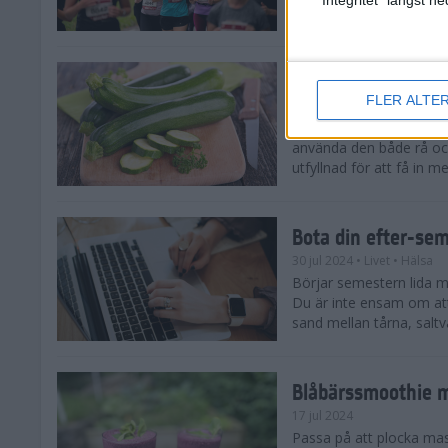
tips både till dig som sat
Enkla och goda zu
FLER ALTE
5 aug 2024
• Livet
• Recept
Zucchinitider är lyckotide
använda den både rå oc
utfyllnad för att få in mer
Bota din efter-se
30 jul 2024
• Livet
• Hälsa
Börjar semestern lida mot
Du är inte ensam om att
sand mellan tårna, saltva
Blåbärssmoothie me
17 jul 2024
Passa på att plocka ma