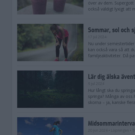
över av dem. Supergott 
också väldigt lyxigt at
Sommar, sol och s
17 jul 2024
Nu under semestertider 
kan också vara så att d
familjeaktiviteter. Då pa
Lär dig älska även
9 jul 2024
Hur långt ska du springa
springa? Många av oss h
skorna – ja, kanske flera
Midsommarinterval
20 jun 2024
• Löpningen
• T