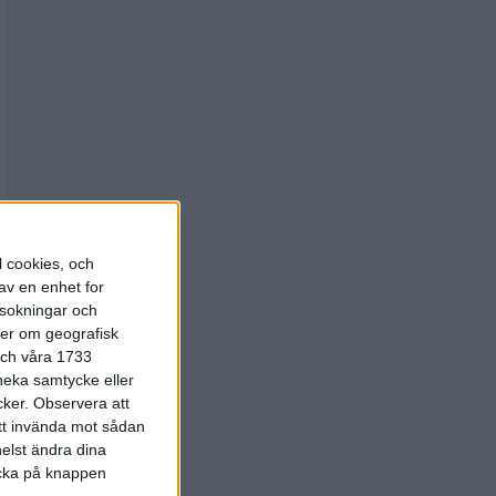
l cookies, och
av en enhet for
rsokningar och
ter om geografisk
 och våra 1733
 neka samtycke eller
cker.
Observera att
att invända mot sådan
elst ändra dina
licka på knappen