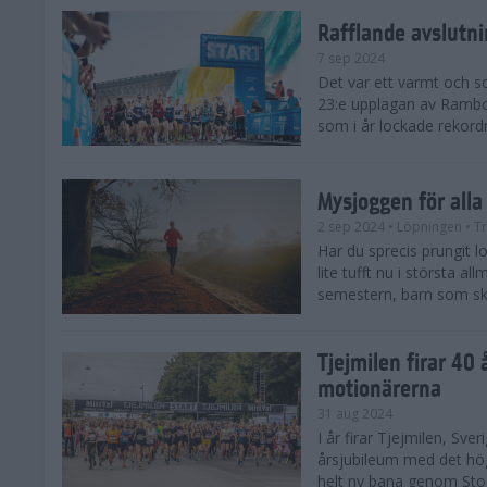
Rafflande avslutn
7 sep 2024
Det var ett varmt och 
23:e upplagan av Rambo
som i år lockade rekor
Mysjoggen för alla
2 sep 2024
• Löpningen
• T
Har du sprecis prungit lop
lite tufft nu i största a
semestern, barn som skol
Tjejmilen firar 40 
motionärerna
31 aug 2024
I år firar Tjejmilen, Sve
årsjubileum med det hö
helt ny bana genom Stoc