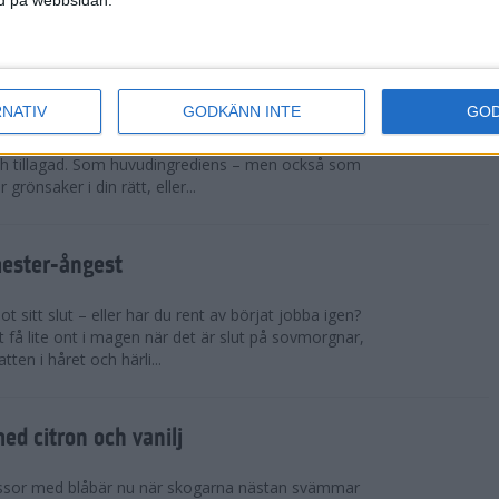
sar på ett rejält pers och t...
cchinirecept
RNATIV
GODKÄNN INTE
GO
r. Zucchinin är genial i sin allsidighet. Du kan
h tillagad. Som huvudingrediens – men också som
 grönsaker i din rätt, eller...
mester-ångest
 sitt slut – eller har du rent av börjat jobba igen?
 få lite ont i magen när det är slut på sovmorgnar,
tten i håret och härli...
d citron och vanilj
ssor med blåbär nu när skogarna nästan svämmar