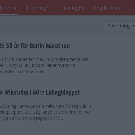
heterna
Löpningen
Träningen
Inspirationen
de 50 år för Berlin Marathon
 50 år på söndagen med rekorddeltagande och
en. Drygt 50 000 löpare var anmälda till
jordes i skönt solsken.
r Wikström i 60:e Lidingöloppet
slutning vann Carolina Wikström från Upsala IF
idingöloppet. Det såg länge ut som om hon var
jag kände att jag tappade allt ...