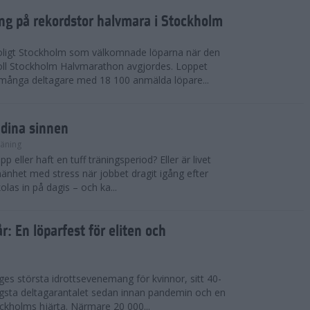
ing på rekordstor halvmara i Stockholm
soligt Stockholm som välkomnade löparna när den
ll Stockholm Halvmarathon avgjordes. Loppet
dmånga deltagare med 18 100 anmälda löpare...
 dina sinnen
räning
p eller haft en tuff träningsperiod? Eller är livet
llmänhet med stress när jobbet dragit igång efter
as in på dagis – och ka...
år: En löparfest för eliten och
riges största idrottsevenemang för kvinnor, sitt 40-
gsta deltagarantalet sedan innan pandemin och en
kholms hjärta. Närmare 20 000...