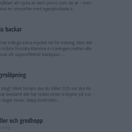
såklart att njuta av dem precis som de är – men
t mixa en smoothie med egenplockade b...
ju backar
har många extra mycket tid för träning. Men det
u måste försöka klämma in träningen mellan alla
ssar ett supereffektivt backpass ...
tyrslöpning
 idag? Vilket tempo ska du hålla? Och var ska du
ar bestämt det här redan innan vi knyter på oss
 dagar innan. Släpp kontrollen ...
ler och grodhopp
räning