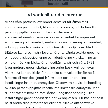
huvudet kallt
30 maj 2024
Vi värdesätter din integritet
Vi och våra partners levenrorer och/eller får åtkomst till
information på en enhet, till exempel cookies, och behandlar
Dags att bryta den etiopiska
personuppgifter, såsom unika identifierare och
segerraden?
standardinformation som skickas av en enhet for anpassad
30 maj 2024
annonsering och innehåll, mätning av annonsering och innehåll,
målgruppsundersokningar och utveckling av tjänster.
Med din
tillåtelse kan vi och våra leverantörer använda exakta uppgifter
Anmäl dig till Flowlife Summer
om geografisk positionering och identifiering via skanning av
Run, få en minnesvärd löpsommar
enheten. Du kan klicka för att godkänna vår och våra 1731
och exklusiv goodiebag!
leverantörers uppgiftsbehandling enligt beskrivningen ovan.
28 maj 2024
Alternativt kan du klicka för att neka samtycke eller för att få
åtkomst till mer detaljerad information och ändra dina
inställningar innan du samtycker.
Observera att viss behandling
Rekordet är slaget – nu väntar
av dina personuppgifter kanske inte kräver ditt samtycke, men
tidernas största adidas Stockholm
Marathon
du har rätt att invända mot sådan uppgiftsbehandling. Dina
inställningar gäller endast den här webbplatsen. Du kan när som
27 maj 2024
helst ändra dina preferenser eller dra tillbaka ditt samtycke