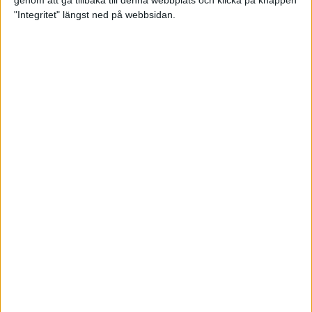
genom att gå tillbaka till denna webbplats och klicka på knappen
"Integritet" längst ned på webbsidan.
Så här klarar du maran i värmen
26 maj 2024
• Löpningen
• Tävling
Spring fartlek med musiken som
hjälp
17 maj 2024
• Löpningen
• Träning
Missa inte Almgrens rekordjakt
13 maj 2024
Bli en del av sommarens veteran-
VM i friidrott
13 maj 2024