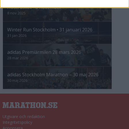
Höstrusket • 8 november
8 nov 2025
Winter Run Stockholm • 31 januari 2026
31 jan 2026
adidas Premiärmilen 28 mars 2026
28 mar 2026
adidas Stockholm Marathon – 30 maj 2026
30 maj 2026
Utgivare och redaktion
Integritetspolicy
Annonsera