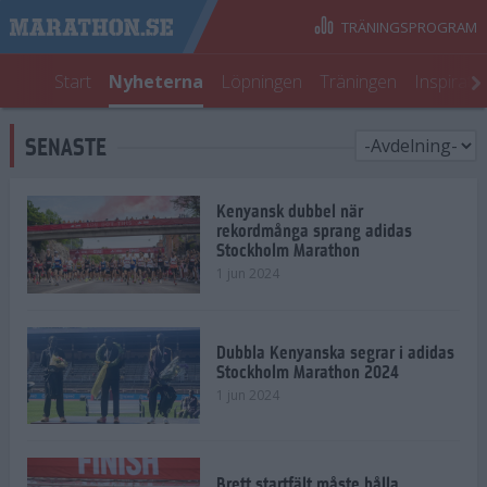
TRÄNINGSPROGRAM
Start
Nyheterna
Löpningen
Träningen
Inspirati
SENASTE
Kenyansk dubbel när
rekordmånga sprang adidas
Stockholm Marathon
1 jun 2024
Dubbla Kenyanska segrar i adidas
Stockholm Marathon 2024
1 jun 2024
Brett startfält måste hålla