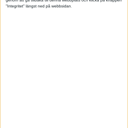
genom att gå tillbaka till denna webbplats och klicka på knappen
"Integritet" längst ned på webbsidan.
Så här klarar du maran i värmen
26 maj 2024
• Löpningen
• Tävling
Spring fartlek med musiken som
hjälp
17 maj 2024
• Löpningen
• Träning
Missa inte Almgrens rekordjakt
13 maj 2024
Bli en del av sommarens veteran-
VM i friidrott
13 maj 2024