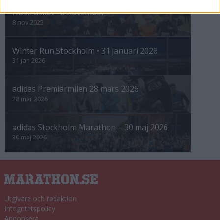
Höstrusket • 8 november
8 nov 2025
Winter Run Stockholm • 31 januari 2026
31 jan 2026
adidas Premiärmilen 28 mars 2026
28 mar 2026
adidas Stockholm Marathon – 30 maj 2026
30 maj 2026
Utgivare och redaktion
Integritetspolicy
Annonsera