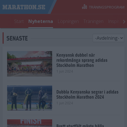
TRÄNINGSPROGRAM
Start
Nyheterna
Löpningen
Träningen
Inspirati
SENASTE
Kenyansk dubbel när
rekordmånga sprang adidas
Stockholm Marathon
1 jun 2024
Dubbla Kenyanska segrar i adidas
Stockholm Marathon 2024
1 jun 2024
Brett startfält måste hålla