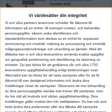
huvudet kallt
30 maj 2024
Vi värdesätter din integritet
Vi och våra partners levenrorer och/eller får åtkomst till
information på en enhet, till exempel cookies, och behandlar
Dags att bryta den etiopiska
personuppgifter, såsom unika identifierare och
segerraden?
standardinformation som skickas av en enhet for anpassad
30 maj 2024
annonsering och innehåll, mätning av annonsering och innehåll,
målgruppsundersokningar och utveckling av tjänster.
Med din
tillåtelse kan vi och våra leverantörer använda exakta uppgifter
Anmäl dig till Flowlife Summer
om geografisk positionering och identifiering via skanning av
Run, få en minnesvärd löpsommar
enheten. Du kan klicka för att godkänna vår och våra 1733
och exklusiv goodiebag!
leverantörers uppgiftsbehandling enligt beskrivningen ovan.
28 maj 2024
Alternativt kan du klicka för att neka samtycke eller för att få
åtkomst till mer detaljerad information och ändra dina
inställningar innan du samtycker.
Observera att viss behandling
Rekordet är slaget – nu väntar
av dina personuppgifter kanske inte kräver ditt samtycke, men
tidernas största adidas Stockholm
Marathon
du har rätt att invända mot sådan uppgiftsbehandling. Dina
inställningar gäller endast den här webbplatsen. Du kan när som
27 maj 2024
helst ändra dina preferenser eller dra tillbaka ditt samtycke