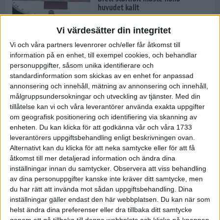
huvudet kallt
30 maj 2024
Vi värdesätter din integritet
Vi och våra partners levenrorer och/eller får åtkomst till
information på en enhet, till exempel cookies, och behandlar
Dags att bryta den etiopiska
personuppgifter, såsom unika identifierare och
segerraden?
standardinformation som skickas av en enhet for anpassad
30 maj 2024
annonsering och innehåll, mätning av annonsering och innehåll,
målgruppsundersokningar och utveckling av tjänster.
Med din
tillåtelse kan vi och våra leverantörer använda exakta uppgifter
Anmäl dig till Flowlife Summer
om geografisk positionering och identifiering via skanning av
Run, få en minnesvärd löpsommar
enheten. Du kan klicka för att godkänna vår och våra 1733
och exklusiv goodiebag!
leverantörers uppgiftsbehandling enligt beskrivningen ovan.
28 maj 2024
Alternativt kan du klicka för att neka samtycke eller för att få
åtkomst till mer detaljerad information och ändra dina
inställningar innan du samtycker.
Observera att viss behandling
Rekordet är slaget – nu väntar
av dina personuppgifter kanske inte kräver ditt samtycke, men
tidernas största adidas Stockholm
Marathon
du har rätt att invända mot sådan uppgiftsbehandling. Dina
inställningar gäller endast den här webbplatsen. Du kan när som
27 maj 2024
helst ändra dina preferenser eller dra tillbaka ditt samtycke