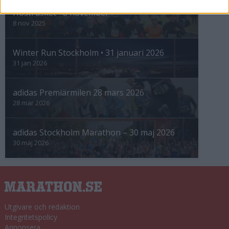
Höstrusket • 8 november
8 nov 2025
Winter Run Stockholm • 31 januari 2026
31 jan 2026
adidas Premiärmilen 28 mars 2026
28 mar 2026
adidas Stockholm Marathon – 30 maj 2026
30 maj 2026
Utgivare och redaktion
Integritetspolicy
Annonsera