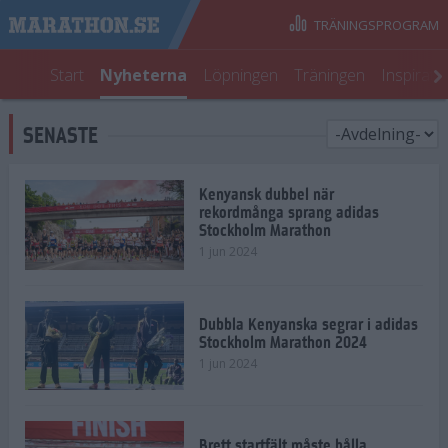
TRÄNINGSPROGRAM
Start
Nyheterna
Löpningen
Träningen
Inspirati
SENASTE
Kenyansk dubbel när
rekordmånga sprang adidas
Stockholm Marathon
1 jun 2024
Dubbla Kenyanska segrar i adidas
Stockholm Marathon 2024
1 jun 2024
Brett startfält måste hålla