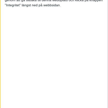
genom att gå tillbaka till denna webbplats och klicka på knappen
"Integritet" längst ned på webbsidan.
Så här klarar du maran i värmen
26 maj 2024
• Löpningen
• Tävling
Spring fartlek med musiken som
hjälp
17 maj 2024
• Löpningen
• Träning
Missa inte Almgrens rekordjakt
13 maj 2024
Bli en del av sommarens veteran-
VM i friidrott
13 maj 2024