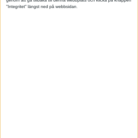
genom att gå tillbaka till denna webbplats och klicka på knappen
"Integritet" längst ned på webbsidan.
Så här klarar du maran i värmen
26 maj 2024
• Löpningen
• Tävling
Spring fartlek med musiken som
hjälp
17 maj 2024
• Löpningen
• Träning
Missa inte Almgrens rekordjakt
13 maj 2024
Bli en del av sommarens veteran-
VM i friidrott
13 maj 2024