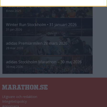
Höstrusket • 8 november
8 nov 2025
Winter Run Stockholm • 31 januari 2026
31 jan 2026
adidas Premiärmilen 28 mars 2026
28 mar 2026
adidas Stockholm Marathon – 30 maj 2026
30 maj 2026
Utgivare och redaktion
Integritetspolicy
Annonsera