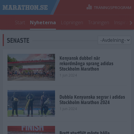
TRÄNINGSPROGRAM
Start
Nyheterna
Löpningen
Träningen
Inspirati
SENASTE
Kenyansk dubbel när
rekordmånga sprang adidas
Stockholm Marathon
1 jun 2024
Dubbla Kenyanska segrar i adidas
Stockholm Marathon 2024
1 jun 2024
Brett startfält måste hålla