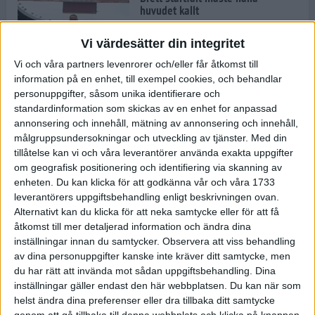
huvudet kallt
30 maj 2024
Vi värdesätter din integritet
Vi och våra partners levenrorer och/eller får åtkomst till
information på en enhet, till exempel cookies, och behandlar
Dags att bryta den etiopiska
personuppgifter, såsom unika identifierare och
segerraden?
standardinformation som skickas av en enhet for anpassad
30 maj 2024
annonsering och innehåll, mätning av annonsering och innehåll,
målgruppsundersokningar och utveckling av tjänster.
Med din
tillåtelse kan vi och våra leverantörer använda exakta uppgifter
Anmäl dig till Flowlife Summer
om geografisk positionering och identifiering via skanning av
Run, få en minnesvärd löpsommar
enheten. Du kan klicka för att godkänna vår och våra 1733
och exklusiv goodiebag!
leverantörers uppgiftsbehandling enligt beskrivningen ovan.
28 maj 2024
Alternativt kan du klicka för att neka samtycke eller för att få
åtkomst till mer detaljerad information och ändra dina
inställningar innan du samtycker.
Observera att viss behandling
Rekordet är slaget – nu väntar
av dina personuppgifter kanske inte kräver ditt samtycke, men
tidernas största adidas Stockholm
Marathon
du har rätt att invända mot sådan uppgiftsbehandling. Dina
inställningar gäller endast den här webbplatsen. Du kan när som
27 maj 2024
helst ändra dina preferenser eller dra tillbaka ditt samtycke