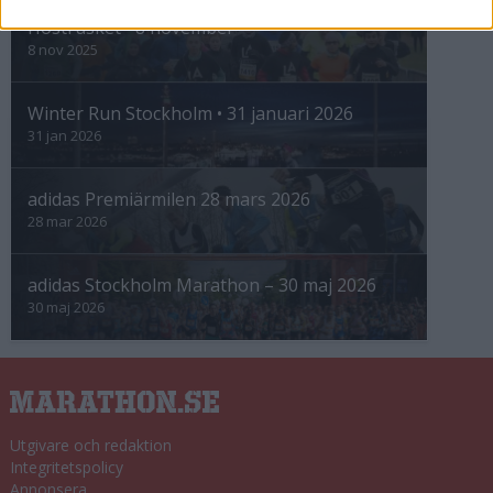
Höstrusket • 8 november
8 nov 2025
Winter Run Stockholm • 31 januari 2026
31 jan 2026
adidas Premiärmilen 28 mars 2026
28 mar 2026
adidas Stockholm Marathon – 30 maj 2026
30 maj 2026
Utgivare och redaktion
Integritetspolicy
Annonsera