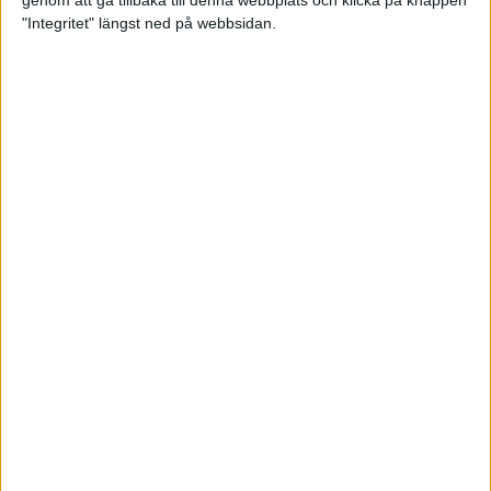
genom att gå tillbaka till denna webbplats och klicka på knappen
"Integritet" längst ned på webbsidan.
Så här klarar du maran i värmen
26 maj 2024
• Löpningen
• Tävling
Spring fartlek med musiken som
hjälp
17 maj 2024
• Löpningen
• Träning
Missa inte Almgrens rekordjakt
13 maj 2024
Bli en del av sommarens veteran-
VM i friidrott
13 maj 2024