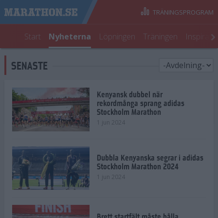
TRÄNINGSPROGRAM
Start
Nyheterna
Löpningen
Träningen
Inspirati
SENASTE
Kenyansk dubbel när
rekordmånga sprang adidas
Stockholm Marathon
1 jun 2024
Dubbla Kenyanska segrar i adidas
Stockholm Marathon 2024
1 jun 2024
Brett startfält måste hålla