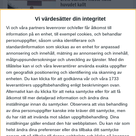
huvudet kallt
30 maj 2024
Vi värdesätter din integritet
Vi och våra partners levenrorer och/eller får åtkomst till
information på en enhet, till exempel cookies, och behandlar
Dags att bryta den etiopiska
personuppgifter, såsom unika identifierare och
segerraden?
standardinformation som skickas av en enhet for anpassad
30 maj 2024
annonsering och innehåll, mätning av annonsering och innehåll,
målgruppsundersokningar och utveckling av tjänster.
Med din
tillåtelse kan vi och våra leverantörer använda exakta uppgifter
Anmäl dig till Flowlife Summer
om geografisk positionering och identifiering via skanning av
Run, få en minnesvärd löpsommar
enheten. Du kan klicka för att godkänna vår och våra 1733
och exklusiv goodiebag!
leverantörers uppgiftsbehandling enligt beskrivningen ovan.
28 maj 2024
Alternativt kan du klicka för att neka samtycke eller för att få
åtkomst till mer detaljerad information och ändra dina
inställningar innan du samtycker.
Observera att viss behandling
Rekordet är slaget – nu väntar
av dina personuppgifter kanske inte kräver ditt samtycke, men
tidernas största adidas Stockholm
Marathon
du har rätt att invända mot sådan uppgiftsbehandling. Dina
inställningar gäller endast den här webbplatsen. Du kan när som
27 maj 2024
helst ändra dina preferenser eller dra tillbaka ditt samtycke