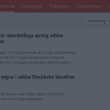
heterna
Löpningen
Träningen
Inspirationen
när rekordmånga sprang adidas
on
ppa 17 002 löpare från att ta sig i mål på adidas
t var den högsta temperaturen idag när
den 45:e upplagan av Europas äldsta stadsm...
segrar i adidas Stockholm Marathon
från Kenya under årets adidas Stockholm
v sex möjliga pallplatser.