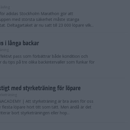
ävling
e för adidas Stockholm Marathon gör att
uppen med största säkerhet måste stänga
t. Deltagartaket är nu satt till 23 000 löpare vilk...
ås i långa backar
äning
effektivt pass som förbättrar både kondition och
r du tips på tre olika backintervaller som funkar för
ktigt med styrketräning för löpare
yrketräning
ADEMY | Att styrketräning är bra även för oss
flesta löpare hört titt som tätt. Men ändå är det
erar bort styrketräningen eller hop...