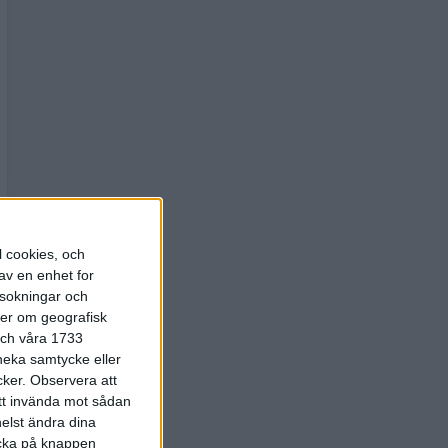
l cookies, och
av en enhet for
rsokningar och
ter om geografisk
 och våra 1733
 neka samtycke eller
cker.
Observera att
att invända mot sådan
elst ändra dina
licka på knappen