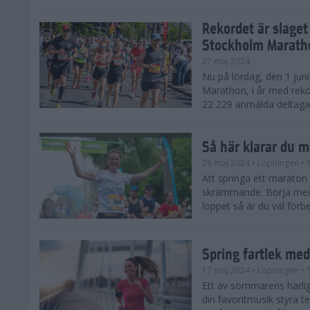
Rekordet är slaget
Stockholm Marath
27 maj 2024
Nu på lördag, den 1 jun
Marathon, i år med reko
22 229 anmälda deltagar
Så här klarar du 
26 maj 2024
• Löpningen
• 
Att springa ett maraton
skrämmande. Börja med 
loppet så är du väl förbe
Spring fartlek me
17 maj 2024
• Löpningen
• 
Ett av sommarens härliga
din favoritmusik styra t