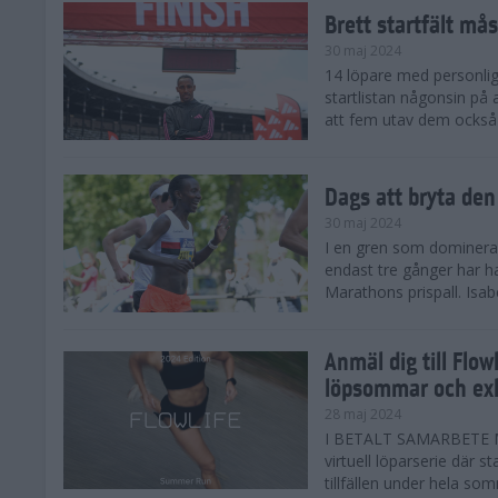
Brett startfält mås
30 maj 2024
14 löpare med personlig
startlistan någonsin på
att fem utav dem också
Dags att bryta den
30 maj 2024
I en gren som domineras 
endast tre gånger har 
Marathons prispall. Isab
Anmäl dig till Flo
löpsommar och exk
28 maj 2024
I BETALT SAMARBETE M
virtuell löparserie där s
tillfällen under hela som