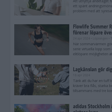
Att utnyttja andetaget fu
ett spänt andningsmönst
problem med att syresätt
Flowlife Summer R
förenar löpare öve
24 apr 2024
• Löpningen
• T
När sommarvärmen gör s
serie virtuella lopp som 
elitlöpare möjligheten at
Lagkänslan gör dig 
18 apr 2024
Tänk att du har en tuff
kräver bra flås, starka 
tillsammans med tre kom
adidas Stockholm 
platser kvar