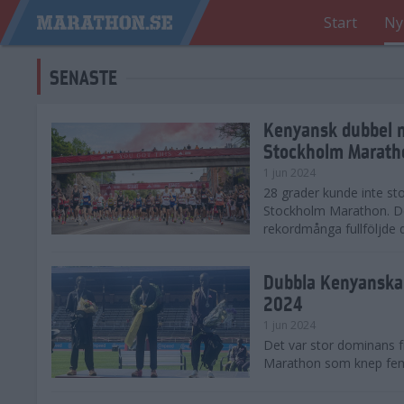
Start
Ny
SENASTE
Kenyansk dubbel 
Stockholm Marath
1 jun 2024
28 grader kunde inte sto
Stockholm Marathon. De
rekordmånga fullföljde 
Dubbla Kenyanska 
2024
1 jun 2024
Det var stor dominans 
Marathon som knep fem a