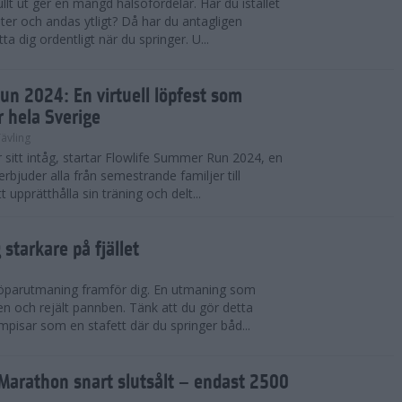
llt ut ger en mängd hälsofördelar. Har du istället
er och andas ytligt? Då har du antagligen
a dig ordentligt när du springer. U...
un 2024: En virtuell löpfest som
r hela Sverige
ävling
itt intåg, startar Flowlife Summer Run 2024, en
erbjuder alla från semestrande familjer till
t upprätthålla sin träning och delt...
starkare på fjället
 löparutmaning framför dig. En utmaning som
ben och rejält pannben. Tänk att du gör detta
pisar som en stafett där du springer båd...
Marathon snart slutsålt – endast 2500