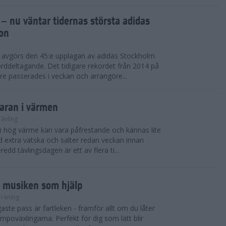
 – nu väntar tidernas största adidas
on
i avgörs den 45:e upplagan av adidas Stockholm
rddeltagande. Det tidigare rekordet från 2014 på
e passerades i veckan och arrangöre...
maran i värmen
Tävling
 i hög värme kan vara påfrestande och kännas lite
extra vätska och salter redan veckan innan
redd tävlingsdagen är ett av flera ti...
d musiken som hjälp
Träning
ste pass är fartleken - framför allt om du låter
empoväxlingarna. Perfekt för dig som lätt blir