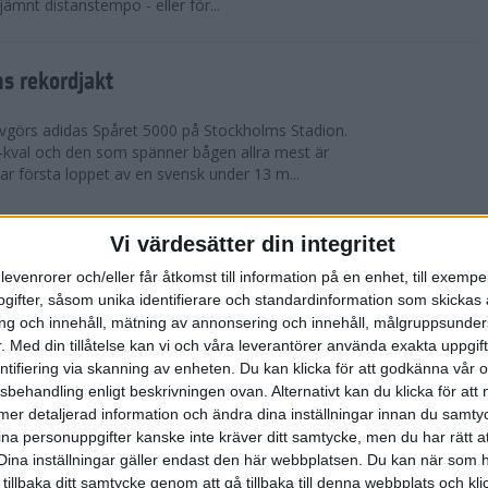
 jämnt distanstempo - eller för...
s rekordjakt
görs adidas Spåret 5000 på Stockholms Stadion.
S-kval och den som spänner bågen allra mest är
 första loppet av en svensk under 13 m...
Vi värdesätter din integritet
arens veteran-VM i friidrott
levenrorer och/eller får åtkomst till information på en enhet, till exempe
eran-VM i Friidrott i Göteborg och nu kan du vara
ifter, såsom unika identifierare och standardinformation som skickas 
et historiskt. Ta chansen att representera
g och innehåll, mätning av annonsering och innehåll, målgruppsunde
llan den 13-25 augusti. Tävlingen är ...
.
Med din tillåtelse kan vi och våra leverantörer använda exakta uppgif
entifiering via skanning av enheten. Du kan klicka för att godkänna vår
sbehandling enligt beskrivningen ovan. Alternativt kan du klicka för att
roppen med korta intervaller
ll mer detaljerad information och ändra dina inställningar innan du samty
ina personuppgifter kanske inte kräver ditt samtycke, men du har rätt 
räning
Dina inställningar gäller endast den här webbplatsen. Du kan när som h
ga intervaller när värmen äntligen är här – finns det
 tillbaka ditt samtycke genom att gå tillbaka till denna webbplats och k