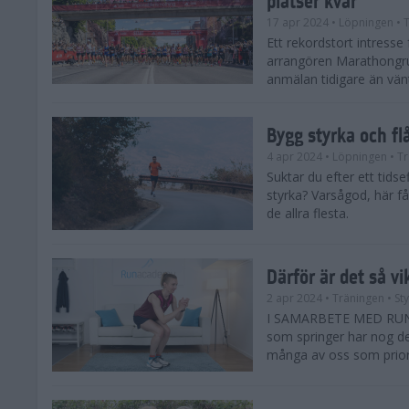
17 apr 2024
• Löpningen
• T
Ett rekordstort intress
arrangören Marathongr
anmälan tidigare än vänta
Bygg styrka och fl
4 apr 2024
• Löpningen
• Tr
Suktar du efter ett tids
styrka? Varsågod, här få
de allra flesta.
Därför är det så vi
2 apr 2024
• Träningen
• St
I SAMARBETE MED RUNAC
som springer har nog de 
många av oss som priorit