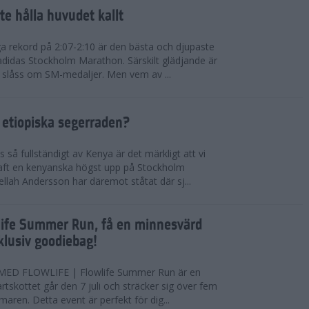
te hålla huvudet kallt
a rekord på 2:07-2:10 är den bästa och djupaste
 adidas Stockholm Marathon. Särskilt glädjande är
 slåss om SM-medaljer. Men vem av ...
 etiopiska segerraden?
så fullständigt av Kenya är det märkligt att vi
haft en kenyanska högst upp på Stockholm
ellah Andersson har däremot ståtat där sj...
wlife Summer Run, få en minnesvärd
lusiv goodiebag!
ED FLOWLIFE | Flowlife Summer Run är en
tartskottet går den 7 juli och sträcker sig över fem
maren. Detta event är perfekt för dig...