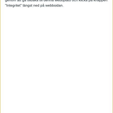
genom att gå tillbaka till denna webbplats och klicka på knappen
"Integritet" längst ned på webbsidan.
Så här klarar du maran i värmen
26 maj 2024
• Löpningen
• Tävling
Spring fartlek med musiken som
hjälp
17 maj 2024
• Löpningen
• Träning
Missa inte Almgrens rekordjakt
13 maj 2024
Bli en del av sommarens veteran-
VM i friidrott
13 maj 2024