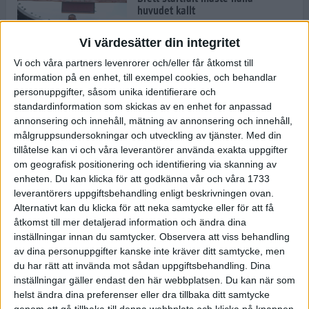
huvudet kallt
30 maj 2024
Vi värdesätter din integritet
Vi och våra partners levenrorer och/eller får åtkomst till
information på en enhet, till exempel cookies, och behandlar
Dags att bryta den etiopiska
personuppgifter, såsom unika identifierare och
segerraden?
standardinformation som skickas av en enhet for anpassad
30 maj 2024
annonsering och innehåll, mätning av annonsering och innehåll,
målgruppsundersokningar och utveckling av tjänster.
Med din
tillåtelse kan vi och våra leverantörer använda exakta uppgifter
Anmäl dig till Flowlife Summer
om geografisk positionering och identifiering via skanning av
Run, få en minnesvärd löpsommar
enheten. Du kan klicka för att godkänna vår och våra 1733
och exklusiv goodiebag!
leverantörers uppgiftsbehandling enligt beskrivningen ovan.
28 maj 2024
Alternativt kan du klicka för att neka samtycke eller för att få
åtkomst till mer detaljerad information och ändra dina
inställningar innan du samtycker.
Observera att viss behandling
Rekordet är slaget – nu väntar
av dina personuppgifter kanske inte kräver ditt samtycke, men
tidernas största adidas Stockholm
Marathon
du har rätt att invända mot sådan uppgiftsbehandling. Dina
inställningar gäller endast den här webbplatsen. Du kan när som
27 maj 2024
helst ändra dina preferenser eller dra tillbaka ditt samtycke