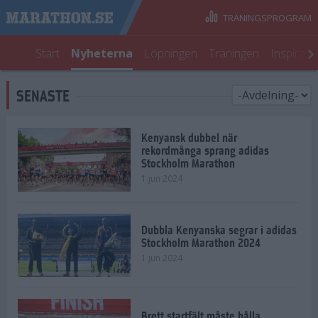
TRÄNINGSPROGRAM
Start
Nyheterna
Löpningen
Träningen
Inspirati
SENASTE
Kenyansk dubbel när
rekordmånga sprang adidas
Stockholm Marathon
1 jun 2024
Dubbla Kenyanska segrar i adidas
Stockholm Marathon 2024
1 jun 2024
Brett startfält måste hålla