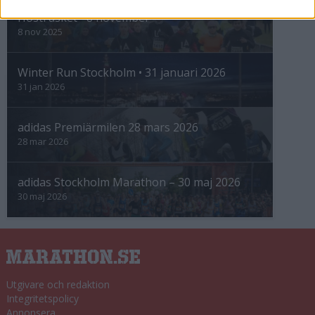
Höstrusket • 8 november
8 nov 2025
Winter Run Stockholm • 31 januari 2026
31 jan 2026
adidas Premiärmilen 28 mars 2026
28 mar 2026
adidas Stockholm Marathon – 30 maj 2026
30 maj 2026
Utgivare och redaktion
Integritetspolicy
Annonsera