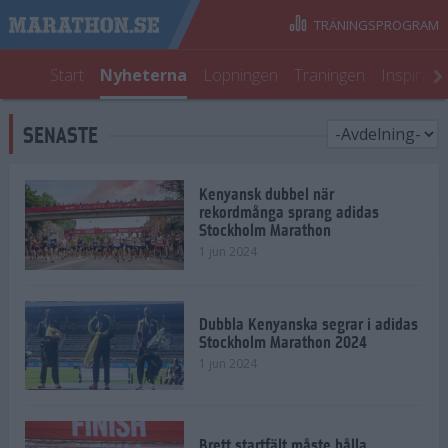
TRÄNINGSPROGRAM
Start
Nyheterna
Löpningen
Träningen
Inspirati
SENASTE
Kenyansk dubbel när
rekordmånga sprang adidas
Stockholm Marathon
1 jun 2024
Dubbla Kenyanska segrar i adidas
Stockholm Marathon 2024
1 jun 2024
Brett startfält måste hålla