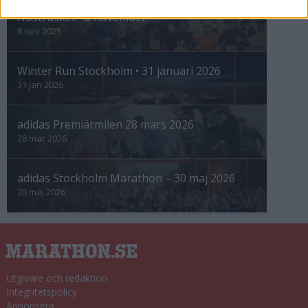
Höstrusket • 8 november
8 nov 2025
Winter Run Stockholm • 31 januari 2026
31 jan 2026
adidas Premiärmilen 28 mars 2026
28 mar 2026
adidas Stockholm Marathon – 30 maj 2026
30 maj 2026
Utgivare och redaktion
Integritetspolicy
Annonsera