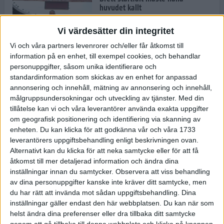
huvudet kallt
30 maj 2024
Vi värdesätter din integritet
Vi och våra partners levenrorer och/eller får åtkomst till
information på en enhet, till exempel cookies, och behandlar
Dags att bryta den etiopiska
personuppgifter, såsom unika identifierare och
segerraden?
standardinformation som skickas av en enhet for anpassad
30 maj 2024
annonsering och innehåll, mätning av annonsering och innehåll,
målgruppsundersokningar och utveckling av tjänster.
Med din
tillåtelse kan vi och våra leverantörer använda exakta uppgifter
Anmäl dig till Flowlife Summer
om geografisk positionering och identifiering via skanning av
Run, få en minnesvärd löpsommar
enheten. Du kan klicka för att godkänna vår och våra 1733
och exklusiv goodiebag!
leverantörers uppgiftsbehandling enligt beskrivningen ovan.
28 maj 2024
Alternativt kan du klicka för att neka samtycke eller för att få
åtkomst till mer detaljerad information och ändra dina
inställningar innan du samtycker.
Observera att viss behandling
Rekordet är slaget – nu väntar
av dina personuppgifter kanske inte kräver ditt samtycke, men
tidernas största adidas Stockholm
Marathon
du har rätt att invända mot sådan uppgiftsbehandling. Dina
inställningar gäller endast den här webbplatsen. Du kan när som
27 maj 2024
helst ändra dina preferenser eller dra tillbaka ditt samtycke