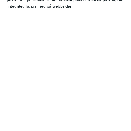
genom att gå tillbaka till denna webbplats och klicka på knappen
"Integritet" längst ned på webbsidan.
Så här klarar du maran i värmen
26 maj 2024
• Löpningen
• Tävling
Spring fartlek med musiken som
hjälp
17 maj 2024
• Löpningen
• Träning
Missa inte Almgrens rekordjakt
13 maj 2024
Bli en del av sommarens veteran-
VM i friidrott
13 maj 2024