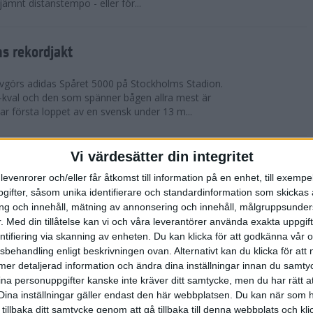
 jämnt distanstempo - eller för...
s rekordjakt
görs adidas Spåret 5000 på Stockholms Stadion.
S-kval och den som spänner bågen allra mest är
 första loppet av en svensk under 13 m...
Vi värdesätter din integritet
arens veteran-VM i friidrott
levenrorer och/eller får åtkomst till information på en enhet, till exempe
eran-VM i Friidrott i Göteborg och nu kan du vara
ifter, såsom unika identifierare och standardinformation som skickas 
et historiskt. Ta chansen att representera
g och innehåll, mätning av annonsering och innehåll, målgruppsunde
llan den 13-25 augusti. Tävlingen är ...
.
Med din tillåtelse kan vi och våra leverantörer använda exakta uppgif
entifiering via skanning av enheten. Du kan klicka för att godkänna vår
sbehandling enligt beskrivningen ovan. Alternativt kan du klicka för att
roppen med korta intervaller
ll mer detaljerad information och ändra dina inställningar innan du samty
ina personuppgifter kanske inte kräver ditt samtycke, men du har rätt 
räning
Dina inställningar gäller endast den här webbplatsen. Du kan när som h
ga intervaller när värmen äntligen är här – finns det
 tillbaka ditt samtycke genom att gå tillbaka till denna webbplats och k