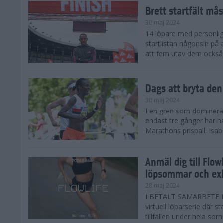
Brett startfält mås
30 maj 2024
14 löpare med personlig
startlistan någonsin på
att fem utav dem också
Dags att bryta den
30 maj 2024
I en gren som domineras 
endast tre gånger har 
Marathons prispall. Isab
Anmäl dig till Flo
löpsommar och exk
28 maj 2024
I BETALT SAMARBETE M
virtuell löparserie där s
tillfällen under hela som