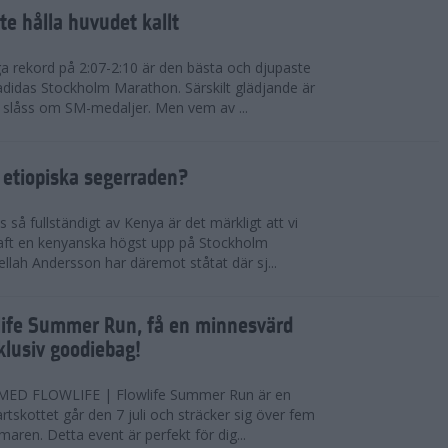
te hålla huvudet kallt
a rekord på 2:07-2:10 är den bästa och djupaste
 adidas Stockholm Marathon. Särskilt glädjande är
 slåss om SM-medaljer. Men vem av ...
 etiopiska segerraden?
så fullständigt av Kenya är det märkligt att vi
haft en kenyanska högst upp på Stockholm
ellah Andersson har däremot ståtat där sj...
wlife Summer Run, få en minnesvärd
lusiv goodiebag!
ED FLOWLIFE | Flowlife Summer Run är en
tartskottet går den 7 juli och sträcker sig över fem
maren. Detta event är perfekt för dig...