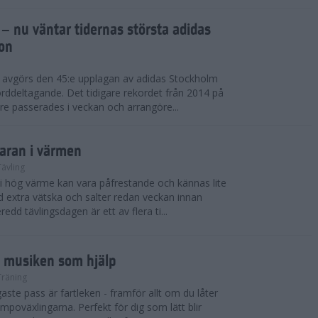
 – nu väntar tidernas största adidas
on
i avgörs den 45:e upplagan av adidas Stockholm
rddeltagande. Det tidigare rekordet från 2014 på
e passerades i veckan och arrangöre...
maran i värmen
Tävling
 i hög värme kan vara påfrestande och kännas lite
extra vätska och salter redan veckan innan
redd tävlingsdagen är ett av flera ti...
d musiken som hjälp
Träning
ste pass är fartleken - framför allt om du låter
empoväxlingarna. Perfekt för dig som lätt blir