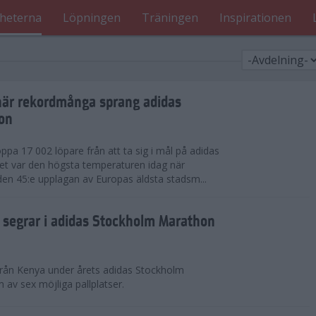
heterna
Löpningen
Träningen
Inspirationen
när rekordmånga sprang adidas
on
ppa 17 002 löpare från att ta sig i mål på adidas
t var den högsta temperaturen idag när
den 45:e upplagan av Europas äldsta stadsm...
segrar i adidas Stockholm Marathon
från Kenya under årets adidas Stockholm
v sex möjliga pallplatser.