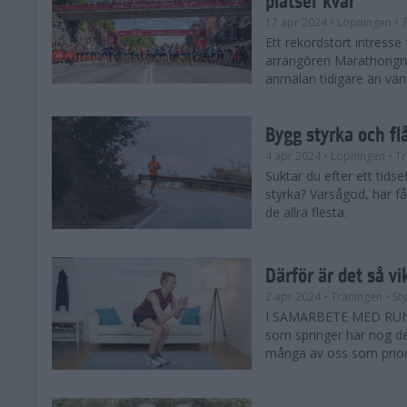
17 apr 2024
• Löpningen
• T
Ett rekordstort intress
arrangören Marathongr
anmälan tidigare än vänta
Bygg styrka och fl
4 apr 2024
• Löpningen
• Tr
Suktar du efter ett tids
styrka? Varsågod, här få
de allra flesta.
Därför är det så vi
2 apr 2024
• Träningen
• St
I SAMARBETE MED RUNAC
som springer har nog de 
många av oss som priorit