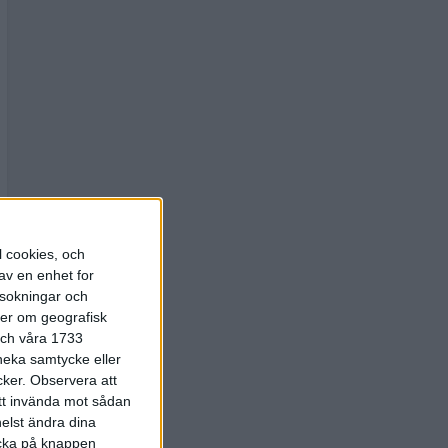
l cookies, och
av en enhet for
rsokningar och
ter om geografisk
 och våra 1733
 neka samtycke eller
cker.
Observera att
att invända mot sådan
elst ändra dina
licka på knappen