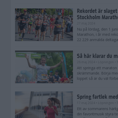
Rekordet är slaget
Stockholm Marath
27 maj 2024
Nu på lördag, den 1 jun
Marathon, i år med reko
22 229 anmälda deltagar
Så här klarar du 
26 maj 2024
• Löpningen
• 
Att springa ett maraton
skrämmande. Börja med 
loppet så är du väl förbe
Spring fartlek me
17 maj 2024
• Löpningen
• 
Ett av sommarens härliga
din favoritmusik styra t