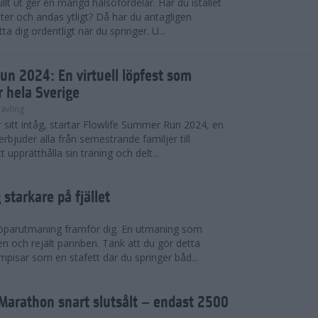
llt ut ger en mängd hälsofördelar. Har du istället
er och andas ytligt? Då har du antagligen
a dig ordentligt när du springer. U...
un 2024: En virtuell löpfest som
r hela Sverige
ävling
itt intåg, startar Flowlife Summer Run 2024, en
erbjuder alla från semestrande familjer till
t upprätthålla sin träning och delt...
starkare på fjället
 löparutmaning framför dig. En utmaning som
ben och rejält pannben. Tänk att du gör detta
pisar som en stafett där du springer båd...
Marathon snart slutsålt – endast 2500