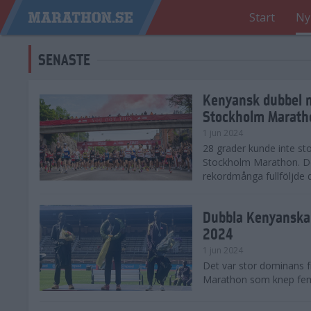
Start
Ny
SENASTE
Kenyansk dubbel 
Stockholm Marath
1 jun 2024
28 grader kunde inte sto
Stockholm Marathon. De
rekordmånga fullföljde 
Dubbla Kenyanska 
2024
1 jun 2024
Det var stor dominans 
Marathon som knep fem a