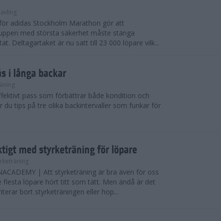
ävling
e för adidas Stockholm Marathon gör att
uppen med största säkerhet måste stänga
t. Deltagartaket är nu satt till 23 000 löpare vilk...
ås i långa backar
äning
effektivt pass som förbättrar både kondition och
r du tips på tre olika backintervaller som funkar för
ktigt med styrketräning för löpare
yrketräning
ADEMY | Att styrketräning är bra även för oss
flesta löpare hört titt som tätt. Men ändå är det
erar bort styrketräningen eller hop...