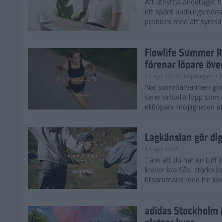
Att utnyttja andetaget fu
ett spänt andningsmönst
problem med att syresätt
Flowlife Summer R
förenar löpare öve
24 apr 2024
• Löpningen
• T
När sommarvärmen gör s
serie virtuella lopp som 
elitlöpare möjligheten at
Lagkänslan gör dig 
18 apr 2024
Tänk att du har en tuff
kräver bra flås, starka 
tillsammans med tre kom
adidas Stockholm 
platser kvar