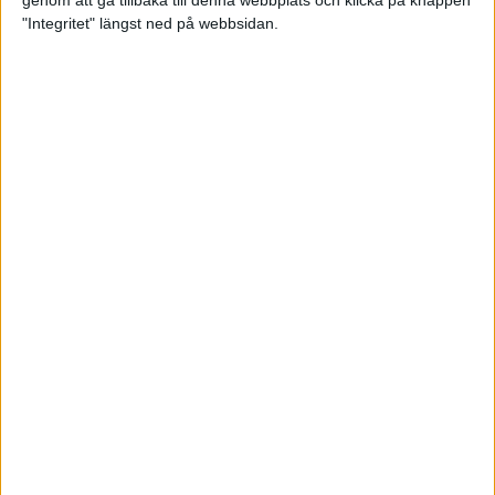
genom att gå tillbaka till denna webbplats och klicka på knappen
"Integritet" längst ned på webbsidan.
Så här klarar du maran i värmen
26 maj 2024
• Löpningen
• Tävling
Spring fartlek med musiken som
hjälp
17 maj 2024
• Löpningen
• Träning
Missa inte Almgrens rekordjakt
13 maj 2024
Bli en del av sommarens veteran-
VM i friidrott
13 maj 2024