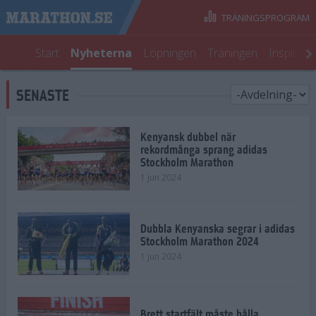
TRÄNINGSPROGRAM
Start
Nyheterna
Löpningen
Träningen
Inspirati
SENASTE
Kenyansk dubbel när
rekordmånga sprang adidas
Stockholm Marathon
1 jun 2024
Dubbla Kenyanska segrar i adidas
Stockholm Marathon 2024
1 jun 2024
Brett startfält måste hålla