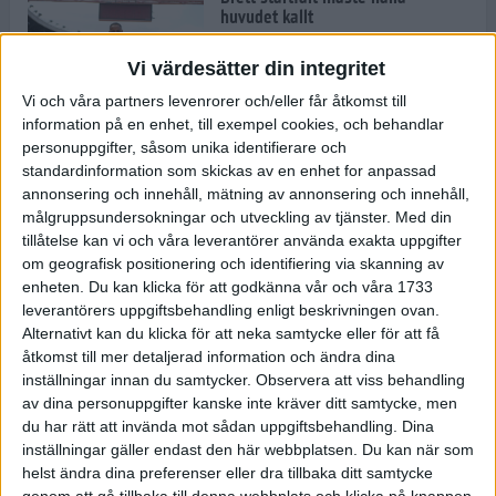
huvudet kallt
30 maj 2024
Vi värdesätter din integritet
Vi och våra partners levenrorer och/eller får åtkomst till
information på en enhet, till exempel cookies, och behandlar
Dags att bryta den etiopiska
personuppgifter, såsom unika identifierare och
segerraden?
standardinformation som skickas av en enhet for anpassad
30 maj 2024
annonsering och innehåll, mätning av annonsering och innehåll,
målgruppsundersokningar och utveckling av tjänster.
Med din
tillåtelse kan vi och våra leverantörer använda exakta uppgifter
Anmäl dig till Flowlife Summer
om geografisk positionering och identifiering via skanning av
Run, få en minnesvärd löpsommar
enheten. Du kan klicka för att godkänna vår och våra 1733
och exklusiv goodiebag!
leverantörers uppgiftsbehandling enligt beskrivningen ovan.
28 maj 2024
Alternativt kan du klicka för att neka samtycke eller för att få
åtkomst till mer detaljerad information och ändra dina
inställningar innan du samtycker.
Observera att viss behandling
Rekordet är slaget – nu väntar
av dina personuppgifter kanske inte kräver ditt samtycke, men
tidernas största adidas Stockholm
Marathon
du har rätt att invända mot sådan uppgiftsbehandling. Dina
inställningar gäller endast den här webbplatsen. Du kan när som
27 maj 2024
helst ändra dina preferenser eller dra tillbaka ditt samtycke