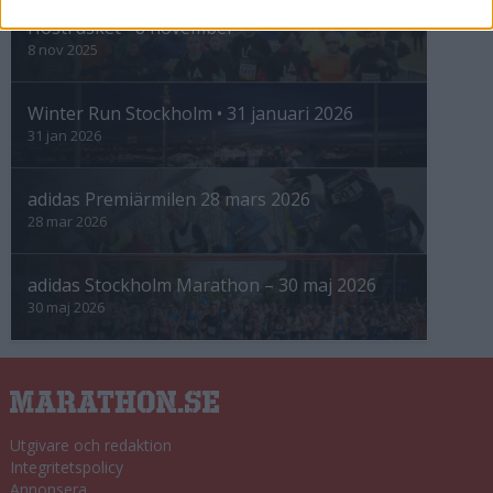
Höstrusket • 8 november
8 nov 2025
Winter Run Stockholm • 31 januari 2026
31 jan 2026
adidas Premiärmilen 28 mars 2026
28 mar 2026
adidas Stockholm Marathon – 30 maj 2026
30 maj 2026
Utgivare och redaktion
Integritetspolicy
Annonsera