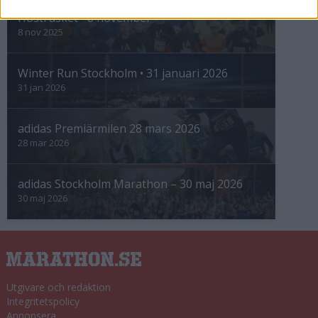
Höstrusket • 8 november
8 nov 2025
Winter Run Stockholm • 31 januari 2026
31 jan 2026
adidas Premiärmilen 28 mars 2026
28 mar 2026
adidas Stockholm Marathon – 30 maj 2026
30 maj 2026
Utgivare och redaktion
Integritetspolicy
Annonsera