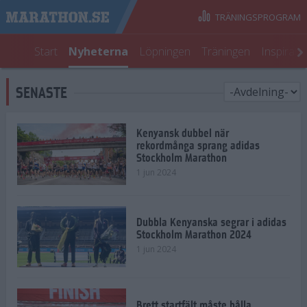
TRÄNINGSPROGRAM
Start
Nyheterna
Löpningen
Träningen
Inspirati
SENASTE
Kenyansk dubbel när
rekordmånga sprang adidas
Stockholm Marathon
1 jun 2024
Dubbla Kenyanska segrar i adidas
Stockholm Marathon 2024
1 jun 2024
Brett startfält måste hålla