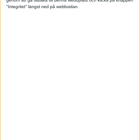
genom att gå tillbaka till denna webbplats och klicka på knappen
"Integritet" längst ned på webbsidan.
Så här klarar du maran i värmen
26 maj 2024
• Löpningen
• Tävling
Spring fartlek med musiken som
hjälp
17 maj 2024
• Löpningen
• Träning
Missa inte Almgrens rekordjakt
13 maj 2024
Bli en del av sommarens veteran-
VM i friidrott
13 maj 2024