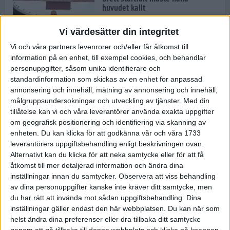
huvudet kallt
30 maj 2024
Vi värdesätter din integritet
Vi och våra partners levenrorer och/eller får åtkomst till
information på en enhet, till exempel cookies, och behandlar
Dags att bryta den etiopiska
personuppgifter, såsom unika identifierare och
segerraden?
standardinformation som skickas av en enhet for anpassad
30 maj 2024
annonsering och innehåll, mätning av annonsering och innehåll,
målgruppsundersokningar och utveckling av tjänster.
Med din
tillåtelse kan vi och våra leverantörer använda exakta uppgifter
Anmäl dig till Flowlife Summer
om geografisk positionering och identifiering via skanning av
Run, få en minnesvärd löpsommar
enheten. Du kan klicka för att godkänna vår och våra 1733
och exklusiv goodiebag!
leverantörers uppgiftsbehandling enligt beskrivningen ovan.
28 maj 2024
Alternativt kan du klicka för att neka samtycke eller för att få
åtkomst till mer detaljerad information och ändra dina
inställningar innan du samtycker.
Observera att viss behandling
Rekordet är slaget – nu väntar
av dina personuppgifter kanske inte kräver ditt samtycke, men
tidernas största adidas Stockholm
Marathon
du har rätt att invända mot sådan uppgiftsbehandling. Dina
inställningar gäller endast den här webbplatsen. Du kan när som
27 maj 2024
helst ändra dina preferenser eller dra tillbaka ditt samtycke