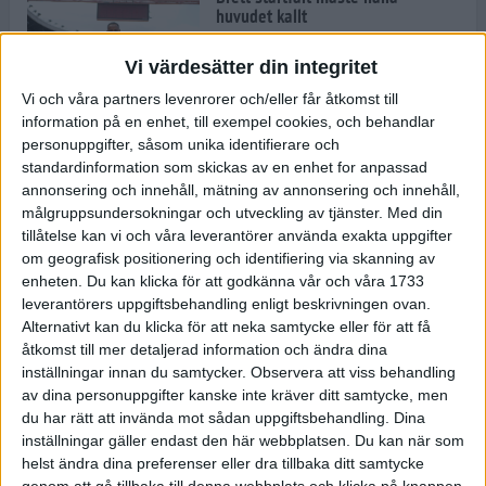
huvudet kallt
30 maj 2024
Vi värdesätter din integritet
Vi och våra partners levenrorer och/eller får åtkomst till
information på en enhet, till exempel cookies, och behandlar
Dags att bryta den etiopiska
personuppgifter, såsom unika identifierare och
segerraden?
standardinformation som skickas av en enhet for anpassad
30 maj 2024
annonsering och innehåll, mätning av annonsering och innehåll,
målgruppsundersokningar och utveckling av tjänster.
Med din
tillåtelse kan vi och våra leverantörer använda exakta uppgifter
Anmäl dig till Flowlife Summer
om geografisk positionering och identifiering via skanning av
Run, få en minnesvärd löpsommar
enheten. Du kan klicka för att godkänna vår och våra 1733
och exklusiv goodiebag!
leverantörers uppgiftsbehandling enligt beskrivningen ovan.
28 maj 2024
Alternativt kan du klicka för att neka samtycke eller för att få
åtkomst till mer detaljerad information och ändra dina
inställningar innan du samtycker.
Observera att viss behandling
Rekordet är slaget – nu väntar
av dina personuppgifter kanske inte kräver ditt samtycke, men
tidernas största adidas Stockholm
Marathon
du har rätt att invända mot sådan uppgiftsbehandling. Dina
inställningar gäller endast den här webbplatsen. Du kan när som
27 maj 2024
helst ändra dina preferenser eller dra tillbaka ditt samtycke