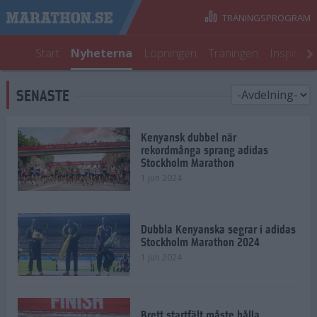
TRÄNINGSPROGRAM
Start
Nyheterna
Löpningen
Träningen
Inspirati
SENASTE
Kenyansk dubbel när
rekordmånga sprang adidas
Stockholm Marathon
1 jun 2024
Dubbla Kenyanska segrar i adidas
Stockholm Marathon 2024
1 jun 2024
Brett startfält måste hålla