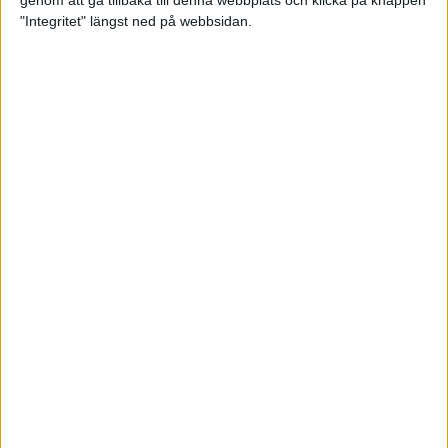
genom att gå tillbaka till denna webbplats och klicka på knappen
"Integritet" längst ned på webbsidan.
Så här klarar du maran i värmen
26 maj 2024
• Löpningen
• Tävling
Spring fartlek med musiken som
hjälp
17 maj 2024
• Löpningen
• Träning
Missa inte Almgrens rekordjakt
13 maj 2024
Bli en del av sommarens veteran-
VM i friidrott
13 maj 2024