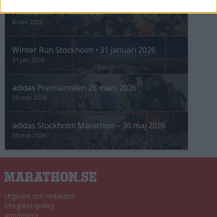
Höstrusket • 8 november
8 nov 2025
Winter Run Stockholm • 31 januari 2026
31 jan 2026
adidas Premiärmilen 28 mars 2026
28 mar 2026
adidas Stockholm Marathon – 30 maj 2026
30 maj 2026
Utgivare och redaktion
Integritetspolicy
Annonsera