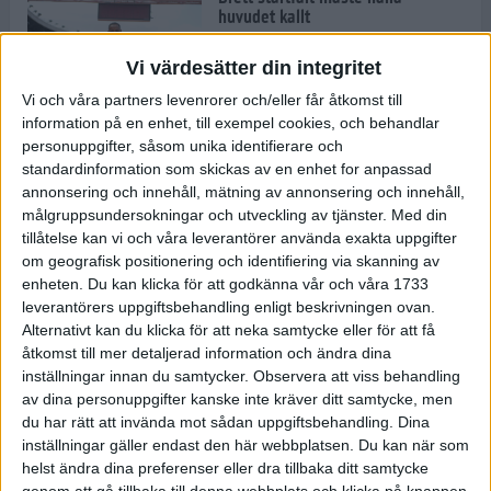
huvudet kallt
30 maj 2024
Vi värdesätter din integritet
Vi och våra partners levenrorer och/eller får åtkomst till
information på en enhet, till exempel cookies, och behandlar
Dags att bryta den etiopiska
personuppgifter, såsom unika identifierare och
segerraden?
standardinformation som skickas av en enhet for anpassad
30 maj 2024
annonsering och innehåll, mätning av annonsering och innehåll,
målgruppsundersokningar och utveckling av tjänster.
Med din
tillåtelse kan vi och våra leverantörer använda exakta uppgifter
Anmäl dig till Flowlife Summer
om geografisk positionering och identifiering via skanning av
Run, få en minnesvärd löpsommar
enheten. Du kan klicka för att godkänna vår och våra 1733
och exklusiv goodiebag!
leverantörers uppgiftsbehandling enligt beskrivningen ovan.
28 maj 2024
Alternativt kan du klicka för att neka samtycke eller för att få
åtkomst till mer detaljerad information och ändra dina
inställningar innan du samtycker.
Observera att viss behandling
Rekordet är slaget – nu väntar
av dina personuppgifter kanske inte kräver ditt samtycke, men
tidernas största adidas Stockholm
Marathon
du har rätt att invända mot sådan uppgiftsbehandling. Dina
inställningar gäller endast den här webbplatsen. Du kan när som
27 maj 2024
helst ändra dina preferenser eller dra tillbaka ditt samtycke