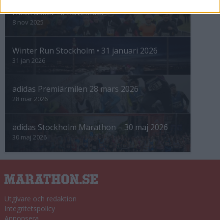
Höstrusket • 8 november
8 nov 2025
Winter Run Stockholm • 31 januari 2026
31 jan 2026
adidas Premiärmilen 28 mars 2026
28 mar 2026
adidas Stockholm Marathon – 30 maj 2026
30 maj 2026
Utgivare och redaktion
Integritetspolicy
Annonsera