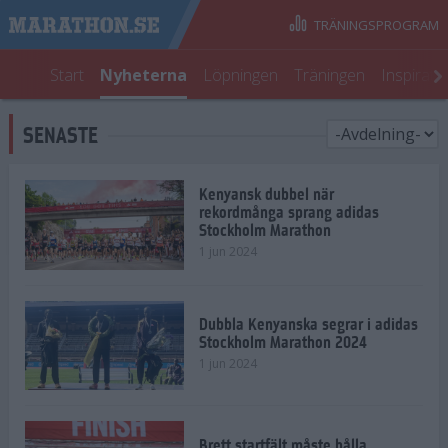
TRÄNINGSPROGRAM
Start
Nyheterna
Löpningen
Träningen
Inspirati
SENASTE
Kenyansk dubbel när
rekordmånga sprang adidas
Stockholm Marathon
1 jun 2024
Dubbla Kenyanska segrar i adidas
Stockholm Marathon 2024
1 jun 2024
Brett startfält måste hålla