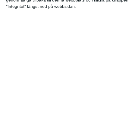
genom att gå tillbaka till denna webbplats och klicka på knappen
"Integritet" längst ned på webbsidan.
Så här klarar du maran i värmen
26 maj 2024
• Löpningen
• Tävling
Spring fartlek med musiken som
hjälp
17 maj 2024
• Löpningen
• Träning
Missa inte Almgrens rekordjakt
13 maj 2024
Bli en del av sommarens veteran-
VM i friidrott
13 maj 2024