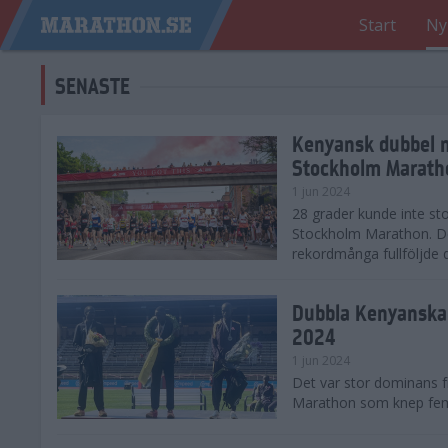
Start
Ny
SENASTE
Kenyansk dubbel 
Stockholm Marath
1 jun 2024
28 grader kunde inte sto
Stockholm Marathon. De
rekordmånga fullföljde 
Dubbla Kenyanska 
2024
1 jun 2024
Det var stor dominans 
Marathon som knep fem a