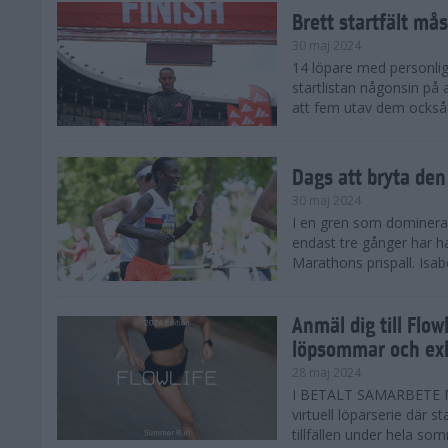
Brett startfält mås
30 maj 2024
14 löpare med personlig
startlistan någonsin på
att fem utav dem också
Dags att bryta den
30 maj 2024
I en gren som domineras 
endast tre gånger har 
Marathons prispall. Isab
Anmäl dig till Flo
löpsommar och exk
28 maj 2024
I BETALT SAMARBETE M
virtuell löparserie där s
tillfällen under hela som