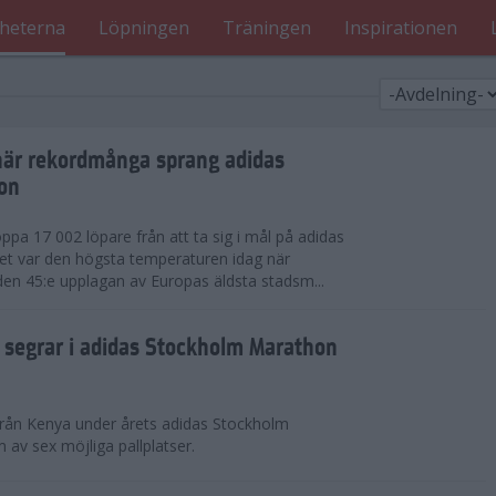
heterna
Löpningen
Träningen
Inspirationen
när rekordmånga sprang adidas
on
ppa 17 002 löpare från att ta sig i mål på adidas
t var den högsta temperaturen idag när
den 45:e upplagan av Europas äldsta stadsm...
segrar i adidas Stockholm Marathon
från Kenya under årets adidas Stockholm
v sex möjliga pallplatser.