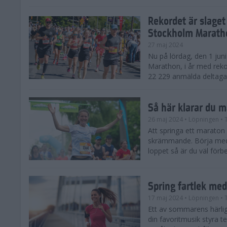
Rekordet är slaget
Stockholm Marath
27 maj 2024
Nu på lördag, den 1 jun
Marathon, i år med reko
22 229 anmälda deltagar
Så här klarar du 
26 maj 2024
• Löpningen
• 
Att springa ett maraton
skrämmande. Börja med 
loppet så är du väl förbe
Spring fartlek me
17 maj 2024
• Löpningen
• 
Ett av sommarens härliga
din favoritmusik styra t