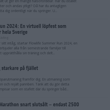
llt ut ger en mängd hälsofördelar. Har du istället
er och andas ytligt? Då har du antagligen
a dig ordentligt när du springer. U...
un 2024: En virtuell löpfest som
r hela Sverige
ävling
itt intåg, startar Flowlife Summer Run 2024, en
erbjuder alla från semestrande familjer till
t upprätthålla sin träning och delt...
starkare på fjället
 löparutmaning framför dig. En utmaning som
ben och rejält pannben. Tänk att du gör detta
pisar som en stafett där du springer båd...
Marathon snart slutsålt – endast 2500