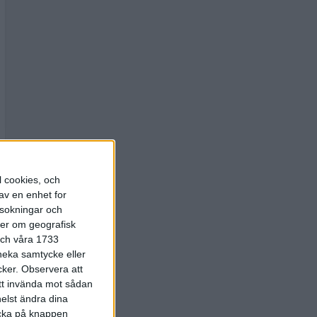
l cookies, och
av en enhet for
rsokningar och
ter om geografisk
 och våra 1733
 neka samtycke eller
cker.
Observera att
att invända mot sådan
elst ändra dina
licka på knappen