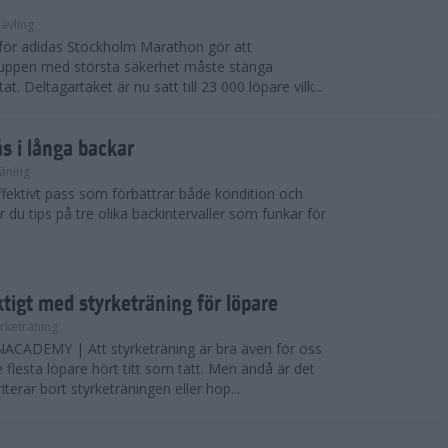
ävling
e för adidas Stockholm Marathon gör att
uppen med största säkerhet måste stänga
t. Deltagartaket är nu satt till 23 000 löpare vilk...
ås i långa backar
äning
effektivt pass som förbättrar både kondition och
r du tips på tre olika backintervaller som funkar för
ktigt med styrketräning för löpare
yrketräning
ADEMY | Att styrketräning är bra även för oss
flesta löpare hört titt som tätt. Men ändå är det
erar bort styrketräningen eller hop...