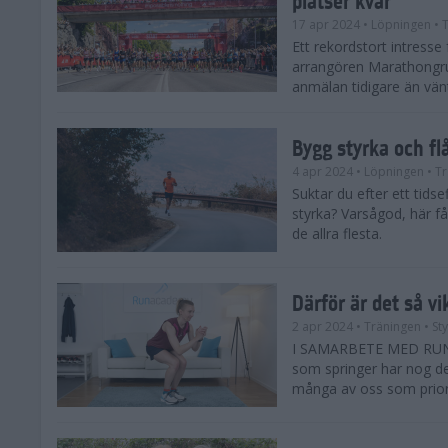
17 apr 2024
• Löpningen
• T
Ett rekordstort intress
arrangören Marathongr
anmälan tidigare än vänta
Bygg styrka och fl
4 apr 2024
• Löpningen
• Tr
Suktar du efter ett tids
styrka? Varsågod, här få
de allra flesta.
Därför är det så vi
2 apr 2024
• Träningen
• St
I SAMARBETE MED RUNAC
som springer har nog de 
många av oss som priorit