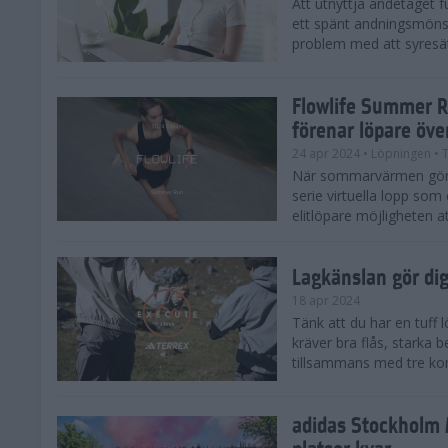
Att utnyttja andetaget fu
ett spänt andningsmönst
problem med att syresätt
Flowlife Summer R
förenar löpare öve
24 apr 2024
• Löpningen
• T
När sommarvärmen gör s
serie virtuella lopp som 
elitlöpare möjligheten at
Lagkänslan gör dig 
18 apr 2024
Tänk att du har en tuff
kräver bra flås, starka 
tillsammans med tre kom
adidas Stockholm 
platser kvar