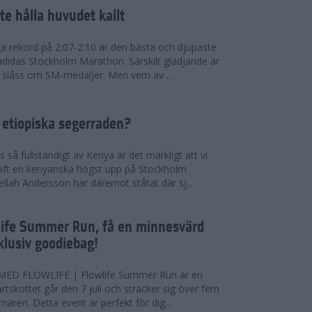
te hålla huvudet kallt
a rekord på 2:07-2:10 är den bästa och djupaste
 adidas Stockholm Marathon. Särskilt glädjande är
 slåss om SM-medaljer. Men vem av ...
 etiopiska segerraden?
så fullständigt av Kenya är det märkligt att vi
haft en kenyanska högst upp på Stockholm
ellah Andersson har däremot ståtat där sj...
wlife Summer Run, få en minnesvärd
lusiv goodiebag!
ED FLOWLIFE | Flowlife Summer Run är en
tartskottet går den 7 juli och sträcker sig över fem
maren. Detta event är perfekt för dig...