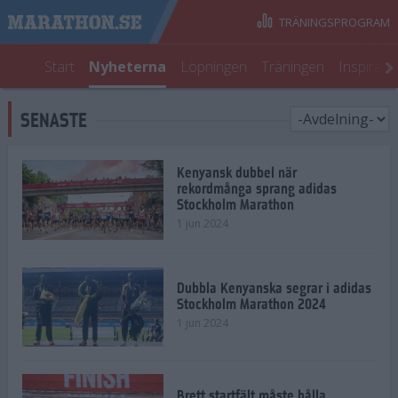
TRÄNINGSPROGRAM
Start
Nyheterna
Löpningen
Träningen
Inspirati
SENASTE
Kenyansk dubbel när
rekordmånga sprang adidas
Stockholm Marathon
1 jun 2024
Dubbla Kenyanska segrar i adidas
Stockholm Marathon 2024
1 jun 2024
Brett startfält måste hålla