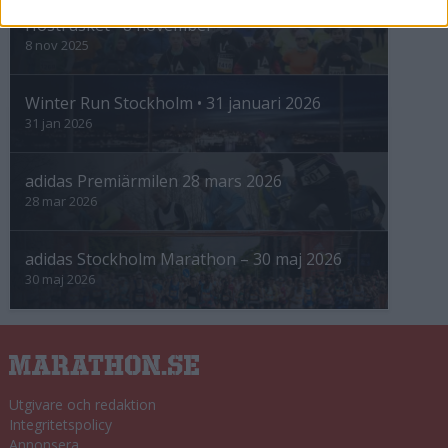
Höstrusket • 8 november
8 nov 2025
Winter Run Stockholm • 31 januari 2026
31 jan 2026
adidas Premiärmilen 28 mars 2026
28 mar 2026
adidas Stockholm Marathon – 30 maj 2026
30 maj 2026
Utgivare och redaktion
Integritetspolicy
Annonsera