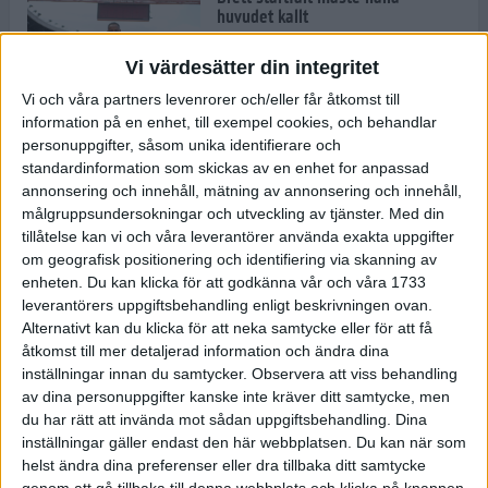
huvudet kallt
30 maj 2024
Vi värdesätter din integritet
Vi och våra partners levenrorer och/eller får åtkomst till
information på en enhet, till exempel cookies, och behandlar
Dags att bryta den etiopiska
personuppgifter, såsom unika identifierare och
segerraden?
standardinformation som skickas av en enhet for anpassad
30 maj 2024
annonsering och innehåll, mätning av annonsering och innehåll,
målgruppsundersokningar och utveckling av tjänster.
Med din
tillåtelse kan vi och våra leverantörer använda exakta uppgifter
Anmäl dig till Flowlife Summer
om geografisk positionering och identifiering via skanning av
Run, få en minnesvärd löpsommar
enheten. Du kan klicka för att godkänna vår och våra 1733
och exklusiv goodiebag!
leverantörers uppgiftsbehandling enligt beskrivningen ovan.
28 maj 2024
Alternativt kan du klicka för att neka samtycke eller för att få
åtkomst till mer detaljerad information och ändra dina
inställningar innan du samtycker.
Observera att viss behandling
Rekordet är slaget – nu väntar
av dina personuppgifter kanske inte kräver ditt samtycke, men
tidernas största adidas Stockholm
Marathon
du har rätt att invända mot sådan uppgiftsbehandling. Dina
inställningar gäller endast den här webbplatsen. Du kan när som
27 maj 2024
helst ändra dina preferenser eller dra tillbaka ditt samtycke