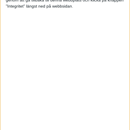
genom att gå tillbaka till denna webbplats och klicka på knappen
"Integritet" längst ned på webbsidan.
Så här klarar du maran i värmen
26 maj 2024
• Löpningen
• Tävling
Spring fartlek med musiken som
hjälp
17 maj 2024
• Löpningen
• Träning
Missa inte Almgrens rekordjakt
13 maj 2024
Bli en del av sommarens veteran-
VM i friidrott
13 maj 2024