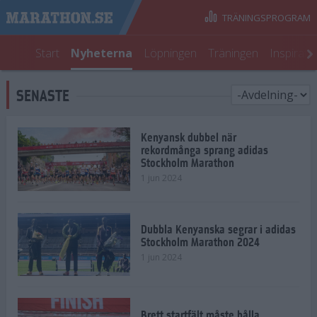
TRÄNINGSPROGRAM
Start
Nyheterna
Löpningen
Träningen
Inspirati
SENASTE
Kenyansk dubbel när
rekordmånga sprang adidas
Stockholm Marathon
1 jun 2024
Dubbla Kenyanska segrar i adidas
Stockholm Marathon 2024
1 jun 2024
Brett startfält måste hålla