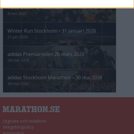
Höstrusket • 8 november
8 nov 2025
Winter Run Stockholm • 31 januari 2026
31 jan 2026
adidas Premiärmilen 28 mars 2026
28 mar 2026
adidas Stockholm Marathon – 30 maj 2026
30 maj 2026
Utgivare och redaktion
Integritetspolicy
Annonsera