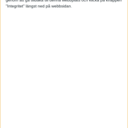
genom att gå tillbaka till denna webbplats och klicka på knappen
"Integritet" längst ned på webbsidan.
Så här klarar du maran i värmen
26 maj 2024
• Löpningen
• Tävling
Spring fartlek med musiken som
hjälp
17 maj 2024
• Löpningen
• Träning
Missa inte Almgrens rekordjakt
13 maj 2024
Bli en del av sommarens veteran-
VM i friidrott
13 maj 2024