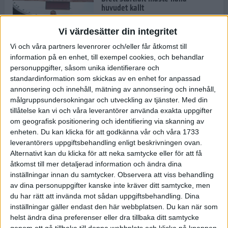
huvudet kallt
30 maj 2024
Vi värdesätter din integritet
Vi och våra partners levenrorer och/eller får åtkomst till
information på en enhet, till exempel cookies, och behandlar
Dags att bryta den etiopiska
personuppgifter, såsom unika identifierare och
segerraden?
standardinformation som skickas av en enhet for anpassad
30 maj 2024
annonsering och innehåll, mätning av annonsering och innehåll,
målgruppsundersokningar och utveckling av tjänster.
Med din
tillåtelse kan vi och våra leverantörer använda exakta uppgifter
Anmäl dig till Flowlife Summer
om geografisk positionering och identifiering via skanning av
Run, få en minnesvärd löpsommar
enheten. Du kan klicka för att godkänna vår och våra 1733
och exklusiv goodiebag!
leverantörers uppgiftsbehandling enligt beskrivningen ovan.
28 maj 2024
Alternativt kan du klicka för att neka samtycke eller för att få
åtkomst till mer detaljerad information och ändra dina
inställningar innan du samtycker.
Observera att viss behandling
Rekordet är slaget – nu väntar
av dina personuppgifter kanske inte kräver ditt samtycke, men
tidernas största adidas Stockholm
Marathon
du har rätt att invända mot sådan uppgiftsbehandling. Dina
inställningar gäller endast den här webbplatsen. Du kan när som
27 maj 2024
helst ändra dina preferenser eller dra tillbaka ditt samtycke