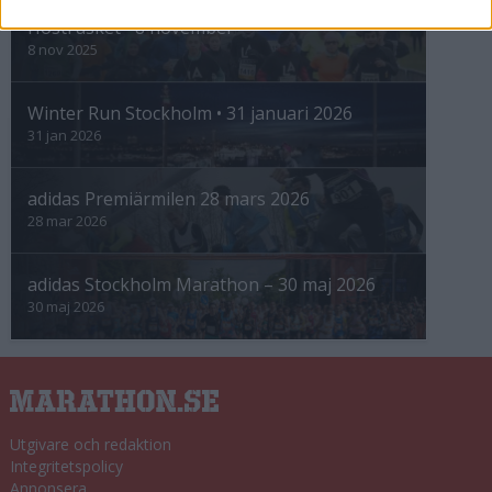
Höstrusket • 8 november
8 nov 2025
Winter Run Stockholm • 31 januari 2026
31 jan 2026
adidas Premiärmilen 28 mars 2026
28 mar 2026
adidas Stockholm Marathon – 30 maj 2026
30 maj 2026
Utgivare och redaktion
Integritetspolicy
Annonsera