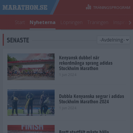
TRÄNINGSPROGRAM
Start
Nyheterna
Löpningen
Träningen
Inspirati
SENASTE
Kenyansk dubbel när
rekordmånga sprang adidas
Stockholm Marathon
1 jun 2024
Dubbla Kenyanska segrar i adidas
Stockholm Marathon 2024
1 jun 2024
Brett startfält måste hålla