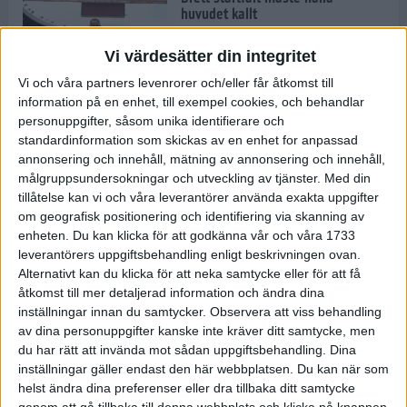
huvudet kallt
30 maj 2024
Vi värdesätter din integritet
Vi och våra partners levenrorer och/eller får åtkomst till
information på en enhet, till exempel cookies, och behandlar
Dags att bryta den etiopiska
personuppgifter, såsom unika identifierare och
segerraden?
standardinformation som skickas av en enhet for anpassad
30 maj 2024
annonsering och innehåll, mätning av annonsering och innehåll,
målgruppsundersokningar och utveckling av tjänster.
Med din
tillåtelse kan vi och våra leverantörer använda exakta uppgifter
Anmäl dig till Flowlife Summer
om geografisk positionering och identifiering via skanning av
Run, få en minnesvärd löpsommar
enheten. Du kan klicka för att godkänna vår och våra 1733
och exklusiv goodiebag!
leverantörers uppgiftsbehandling enligt beskrivningen ovan.
28 maj 2024
Alternativt kan du klicka för att neka samtycke eller för att få
åtkomst till mer detaljerad information och ändra dina
inställningar innan du samtycker.
Observera att viss behandling
Rekordet är slaget – nu väntar
av dina personuppgifter kanske inte kräver ditt samtycke, men
tidernas största adidas Stockholm
Marathon
du har rätt att invända mot sådan uppgiftsbehandling. Dina
inställningar gäller endast den här webbplatsen. Du kan när som
27 maj 2024
helst ändra dina preferenser eller dra tillbaka ditt samtycke