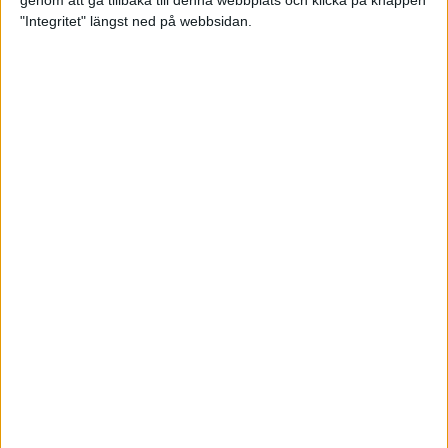
genom att gå tillbaka till denna webbplats och klicka på knappen
"Integritet" längst ned på webbsidan.
Så här klarar du maran i värmen
26 maj 2024
• Löpningen
• Tävling
Spring fartlek med musiken som
hjälp
17 maj 2024
• Löpningen
• Träning
Missa inte Almgrens rekordjakt
13 maj 2024
Bli en del av sommarens veteran-
VM i friidrott
13 maj 2024