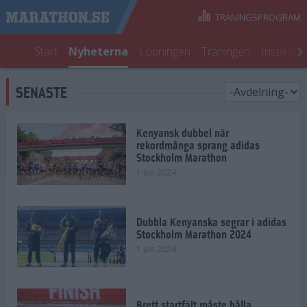
TRÄNINGSPROGRAM
Start
Nyheterna
Löpningen
Träningen
Inspirati
SENASTE
Kenyansk dubbel när
rekordmånga sprang adidas
Stockholm Marathon
1 jun 2024
Dubbla Kenyanska segrar i adidas
Stockholm Marathon 2024
1 jun 2024
Brett startfält måste hålla