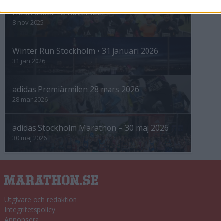
Höstrusket • 8 november
8 nov 2025
Winter Run Stockholm • 31 januari 2026
31 jan 2026
adidas Premiärmilen 28 mars 2026
28 mar 2026
adidas Stockholm Marathon – 30 maj 2026
30 maj 2026
Utgivare och redaktion
Integritetspolicy
Annonsera