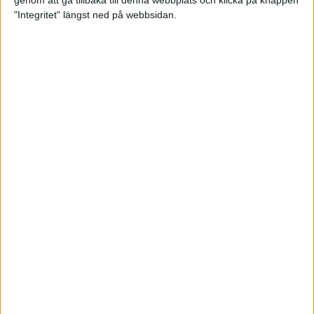
genom att gå tillbaka till denna webbplats och klicka på knappen
"Integritet" längst ned på webbsidan.
Så här klarar du maran i värmen
26 maj 2024
• Löpningen
• Tävling
Spring fartlek med musiken som
hjälp
17 maj 2024
• Löpningen
• Träning
Missa inte Almgrens rekordjakt
13 maj 2024
Bli en del av sommarens veteran-
VM i friidrott
13 maj 2024