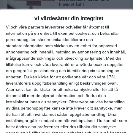
huvudet kallt
30 maj 2024
Vi värdesätter din integritet
Vi och våra partners levenrorer och/eller får åtkomst till
information på en enhet, till exempel cookies, och behandlar
Dags att bryta den etiopiska
personuppgifter, såsom unika identifierare och
segerraden?
standardinformation som skickas av en enhet for anpassad
30 maj 2024
annonsering och innehåll, mätning av annonsering och innehåll,
målgruppsundersokningar och utveckling av tjänster.
Med din
tillåtelse kan vi och våra leverantörer använda exakta uppgifter
Anmäl dig till Flowlife Summer
om geografisk positionering och identifiering via skanning av
Run, få en minnesvärd löpsommar
enheten. Du kan klicka för att godkänna vår och våra 1731
och exklusiv goodiebag!
leverantörers uppgiftsbehandling enligt beskrivningen ovan.
28 maj 2024
Alternativt kan du klicka för att neka samtycke eller för att få
åtkomst till mer detaljerad information och ändra dina
inställningar innan du samtycker.
Observera att viss behandling
Rekordet är slaget – nu väntar
av dina personuppgifter kanske inte kräver ditt samtycke, men
tidernas största adidas Stockholm
Marathon
du har rätt att invända mot sådan uppgiftsbehandling. Dina
inställningar gäller endast den här webbplatsen. Du kan när som
27 maj 2024
helst ändra dina preferenser eller dra tillbaka ditt samtycke