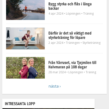
Bygg styrka och flås i långa
backar
4 apr 2024
• Löpningen
• Träning
Därför är det så viktigt med
styrketräning för löpare
2 apr 2024
• Träningen
• Styrketräning
Från Vårruset, via Tjejmilen till
Halvmaran på 108 dagar
28 mar 2024
• Löpningen
• Träning
nästa ›
INTRESSANTA LOPP