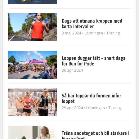
Dags att utmana kroppen med
korta intervaller
3 maj 2024
• Löpningen
• Träning
Loppen duggar tätt - snart dags
för Run for Pride
30 apr 2024
Så här toppar du formen inför
loppet
29 apr 2024
• Löpningen
• Tävling
Träna andetaget och bli starkare i
löparspåret