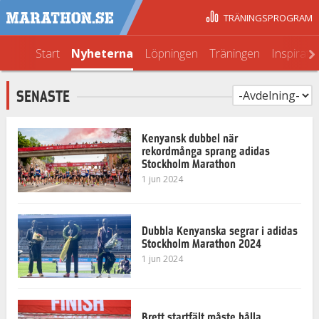
TRÄNINGSPROGRAM
Start
Nyheterna
Löpningen
Träningen
Inspirati
SENASTE
Kenyansk dubbel när
rekordmånga sprang adidas
Stockholm Marathon
1 jun 2024
Dubbla Kenyanska segrar i adidas
Stockholm Marathon 2024
1 jun 2024
Brett startfält måste hålla