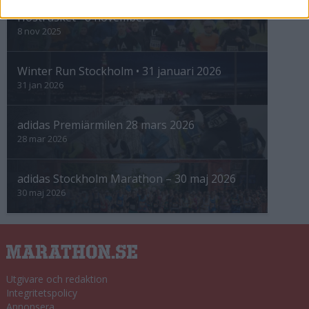
Höstrusket • 8 november
8 nov 2025
Winter Run Stockholm • 31 januari 2026
31 jan 2026
adidas Premiärmilen 28 mars 2026
28 mar 2026
adidas Stockholm Marathon – 30 maj 2026
30 maj 2026
Utgivare och redaktion
Integritetspolicy
Annonsera