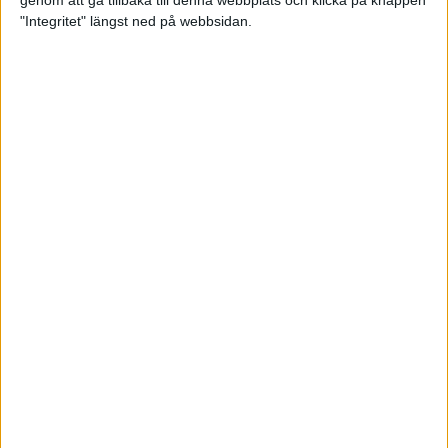
genom att gå tillbaka till denna webbplats och klicka på knappen
"Integritet" längst ned på webbsidan.
Så här klarar du maran i värmen
26 maj 2024
• Löpningen
• Tävling
Spring fartlek med musiken som
hjälp
17 maj 2024
• Löpningen
• Träning
Missa inte Almgrens rekordjakt
13 maj 2024
Bli en del av sommarens veteran-
VM i friidrott
13 maj 2024