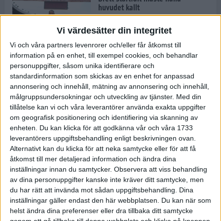
huvudet kallt
30 maj 2024
Vi värdesätter din integritet
Vi och våra partners levenrorer och/eller får åtkomst till
information på en enhet, till exempel cookies, och behandlar
Dags att bryta den etiopiska
personuppgifter, såsom unika identifierare och
segerraden?
standardinformation som skickas av en enhet for anpassad
30 maj 2024
annonsering och innehåll, mätning av annonsering och innehåll,
målgruppsundersokningar och utveckling av tjänster.
Med din
tillåtelse kan vi och våra leverantörer använda exakta uppgifter
Anmäl dig till Flowlife Summer
om geografisk positionering och identifiering via skanning av
Run, få en minnesvärd löpsommar
enheten. Du kan klicka för att godkänna vår och våra 1733
och exklusiv goodiebag!
leverantörers uppgiftsbehandling enligt beskrivningen ovan.
28 maj 2024
Alternativt kan du klicka för att neka samtycke eller för att få
åtkomst till mer detaljerad information och ändra dina
inställningar innan du samtycker.
Observera att viss behandling
Rekordet är slaget – nu väntar
av dina personuppgifter kanske inte kräver ditt samtycke, men
tidernas största adidas Stockholm
Marathon
du har rätt att invända mot sådan uppgiftsbehandling. Dina
inställningar gäller endast den här webbplatsen. Du kan när som
27 maj 2024
helst ändra dina preferenser eller dra tillbaka ditt samtycke