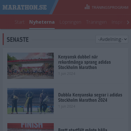
TRÄNINGSPROGRAM
Start
Nyheterna
Löpningen
Träningen
Inspirati
SENASTE
Kenyansk dubbel när
rekordmånga sprang adidas
Stockholm Marathon
1 jun 2024
Dubbla Kenyanska segrar i adidas
Stockholm Marathon 2024
1 jun 2024
Brett startfält måste hålla