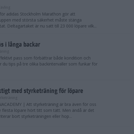
ävling
e för adidas Stockholm Marathon gör att
uppen med största säkerhet måste stänga
t. Deltagartaket är nu satt till 23 000 löpare vilk...
ås i långa backar
äning
effektivt pass som förbättrar både kondition och
r du tips på tre olika backintervaller som funkar för
ktigt med styrketräning för löpare
yrketräning
ADEMY | Att styrketräning är bra även för oss
flesta löpare hört titt som tätt. Men ändå är det
erar bort styrketräningen eller hop...