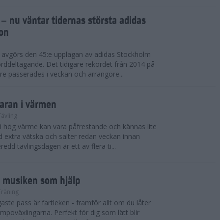
 – nu väntar tidernas största adidas
on
i avgörs den 45:e upplagan av adidas Stockholm
rddeltagande. Det tidigare rekordet från 2014 på
e passerades i veckan och arrangöre...
maran i värmen
Tävling
 i hög värme kan vara påfrestande och kännas lite
extra vätska och salter redan veckan innan
redd tävlingsdagen är ett av flera ti...
d musiken som hjälp
Träning
ste pass är fartleken - framför allt om du låter
empoväxlingarna. Perfekt för dig som lätt blir