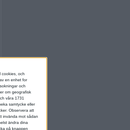
l cookies, och
av en enhet for
rsokningar och
ter om geografisk
 och våra 1731
 neka samtycke eller
cker.
Observera att
att invända mot sådan
elst ändra dina
licka på knappen