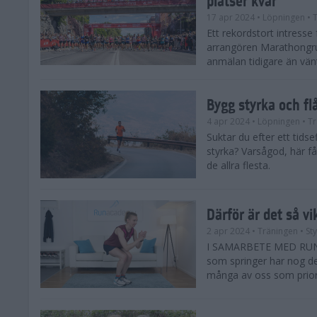
17 apr 2024
• Löpningen
• T
Ett rekordstort intress
arrangören Marathongr
anmälan tidigare än vänta
Bygg styrka och fl
4 apr 2024
• Löpningen
• Tr
Suktar du efter ett tids
styrka? Varsågod, här få
de allra flesta.
Därför är det så vi
2 apr 2024
• Träningen
• St
I SAMARBETE MED RUNAC
som springer har nog de 
många av oss som priorit