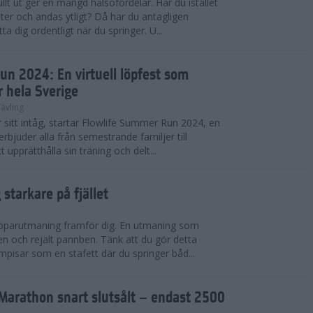
llt ut ger en mängd hälsofördelar. Har du istället
er och andas ytligt? Då har du antagligen
a dig ordentligt när du springer. U...
un 2024: En virtuell löpfest som
r hela Sverige
ävling
itt intåg, startar Flowlife Summer Run 2024, en
erbjuder alla från semestrande familjer till
t upprätthålla sin träning och delt...
starkare på fjället
 löparutmaning framför dig. En utmaning som
ben och rejält pannben. Tänk att du gör detta
pisar som en stafett där du springer båd...
Marathon snart slutsålt – endast 2500