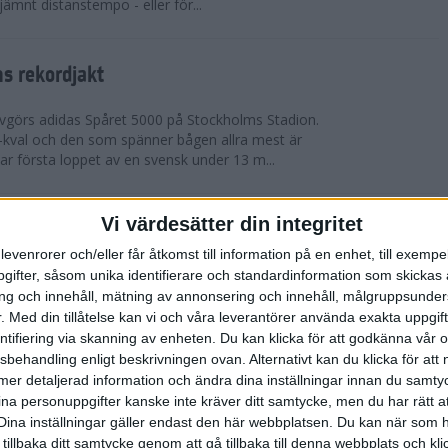
 jämnt distanstempo - eller för...
s rekordjakt
görs adidas Spåret 5000 på Stockholms Stadion.
S-kval och den som spänner bågen allra mest är
 första loppet av en svensk under 13 m...
Vi värdesätter din integritet
arens veteran-VM i friidrott
levenrorer och/eller får åtkomst till information på en enhet, till exempe
eran-VM i Friidrott i Göteborg och nu kan du vara
ifter, såsom unika identifierare och standardinformation som skickas 
et historiskt. Ta chansen att representera
g och innehåll, mätning av annonsering och innehåll, målgruppsunde
llan den 13-25 augusti. Tävlingen är ...
.
Med din tillåtelse kan vi och våra leverantörer använda exakta uppgif
entifiering via skanning av enheten. Du kan klicka för att godkänna vår
sbehandling enligt beskrivningen ovan. Alternativt kan du klicka för att
roppen med korta intervaller
ll mer detaljerad information och ändra dina inställningar innan du samty
ina personuppgifter kanske inte kräver ditt samtycke, men du har rätt 
räning
Dina inställningar gäller endast den här webbplatsen. Du kan när som h
ga intervaller när värmen äntligen är här – finns det
 tillbaka ditt samtycke genom att gå tillbaka till denna webbplats och k