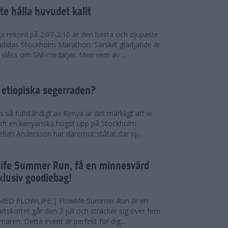
te hålla huvudet kallt
a rekord på 2:07-2:10 är den bästa och djupaste
 adidas Stockholm Marathon. Särskilt glädjande är
 slåss om SM-medaljer. Men vem av ...
 etiopiska segerraden?
så fullständigt av Kenya är det märkligt att vi
haft en kenyanska högst upp på Stockholm
ellah Andersson har däremot ståtat där sj...
wlife Summer Run, få en minnesvärd
lusiv goodiebag!
ED FLOWLIFE | Flowlife Summer Run är en
tartskottet går den 7 juli och sträcker sig över fem
maren. Detta event är perfekt för dig...