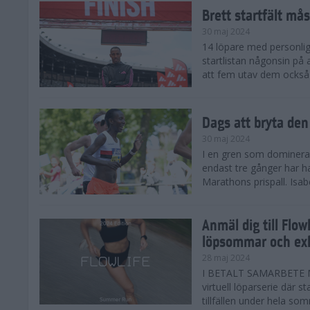
Brett startfält mås
30 maj 2024
14 löpare med personlig
startlistan någonsin på
att fem utav dem också
Dags att bryta den
30 maj 2024
I en gren som domineras 
endast tre gånger har 
Marathons prispall. Isab
Anmäl dig till Flo
löpsommar och exk
28 maj 2024
I BETALT SAMARBETE M
virtuell löparserie där s
tillfällen under hela som