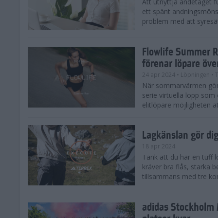
Att utnyttja andetaget fu
ett spänt andningsmönst
problem med att syresätt
Flowlife Summer R
förenar löpare öve
24 apr 2024
• Löpningen
• T
När sommarvärmen gör s
serie virtuella lopp som 
elitlöpare möjligheten at
Lagkänslan gör dig 
18 apr 2024
Tänk att du har en tuff
kräver bra flås, starka 
tillsammans med tre kom
adidas Stockholm 
platser kvar