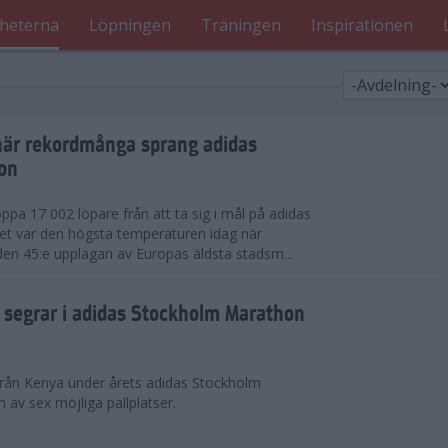
heterna
Löpningen
Träningen
Inspirationen
när rekordmånga sprang adidas
on
ppa 17 002 löpare från att ta sig i mål på adidas
t var den högsta temperaturen idag när
den 45:e upplagan av Europas äldsta stadsm...
segrar i adidas Stockholm Marathon
från Kenya under årets adidas Stockholm
v sex möjliga pallplatser.