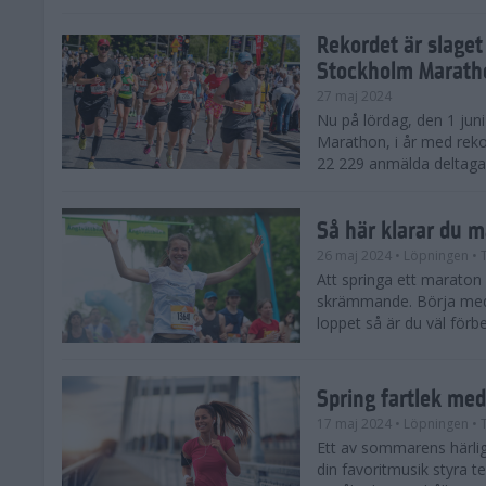
Rekordet är slaget
Stockholm Marath
27 maj 2024
Nu på lördag, den 1 jun
Marathon, i år med reko
22 229 anmälda deltagar
Så här klarar du 
26 maj 2024
• Löpningen
• 
Att springa ett maraton
skrämmande. Börja med 
loppet så är du väl förbe
Spring fartlek me
17 maj 2024
• Löpningen
• 
Ett av sommarens härliga
din favoritmusik styra t