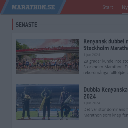
Start
Ny
SENASTE
Kenyansk dubbel 
Stockholm Marath
1 jun 2024
28 grader kunde inte sto
Stockholm Marathon. De
rekordmånga fullföljde 
Dubbla Kenyanska 
2024
1 jun 2024
Det var stor dominans 
Marathon som knep fem a