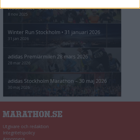
Höstrusket • 8 november
8 nov 2025
Winter Run Stockholm • 31 januari 2026
31 jan 2026
adidas Premiärmilen 28 mars 2026
28 mar 2026
adidas Stockholm Marathon – 30 maj 2026
30 maj 2026
Utgivare och redaktion
Integritetspolicy
Annonsera