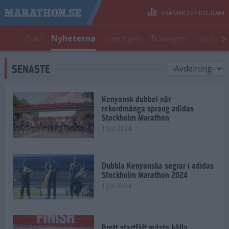
TRÄNINGSPROGRAM
Start
Nyheterna
Löpningen
Träningen
Inspirati
SENASTE
Kenyansk dubbel när
rekordmånga sprang adidas
Stockholm Marathon
1 jun 2024
Dubbla Kenyanska segrar i adidas
Stockholm Marathon 2024
1 jun 2024
Brett startfält måste hålla