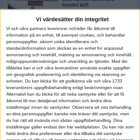
huvudet kallt
30 maj 2024
Vi värdesätter din integritet
Vi och våra partners levenrorer och/eller får åtkomst till
information på en enhet, till exempel cookies, och behandlar
Dags att bryta den etiopiska
personuppgifter, såsom unika identifierare och
segerraden?
standardinformation som skickas av en enhet for anpassad
30 maj 2024
annonsering och innehåll, mätning av annonsering och innehåll,
målgruppsundersokningar och utveckling av tjänster.
Med din
tillåtelse kan vi och våra leverantörer använda exakta uppgifter
Anmäl dig till Flowlife Summer
om geografisk positionering och identifiering via skanning av
Run, få en minnesvärd löpsommar
enheten. Du kan klicka för att godkänna vår och våra 1733
och exklusiv goodiebag!
leverantörers uppgiftsbehandling enligt beskrivningen ovan.
28 maj 2024
Alternativt kan du klicka för att neka samtycke eller för att få
åtkomst till mer detaljerad information och ändra dina
inställningar innan du samtycker.
Observera att viss behandling
Rekordet är slaget – nu väntar
av dina personuppgifter kanske inte kräver ditt samtycke, men
tidernas största adidas Stockholm
Marathon
du har rätt att invända mot sådan uppgiftsbehandling. Dina
inställningar gäller endast den här webbplatsen. Du kan när som
27 maj 2024
helst ändra dina preferenser eller dra tillbaka ditt samtycke