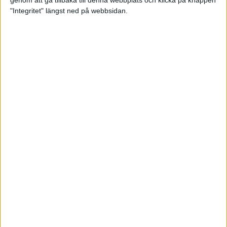
genom att gå tillbaka till denna webbplats och klicka på knappen
"Integritet" längst ned på webbsidan.
Så här klarar du maran i värmen
26 maj 2024
• Löpningen
• Tävling
Spring fartlek med musiken som
hjälp
17 maj 2024
• Löpningen
• Träning
Missa inte Almgrens rekordjakt
13 maj 2024
Bli en del av sommarens veteran-
VM i friidrott
13 maj 2024