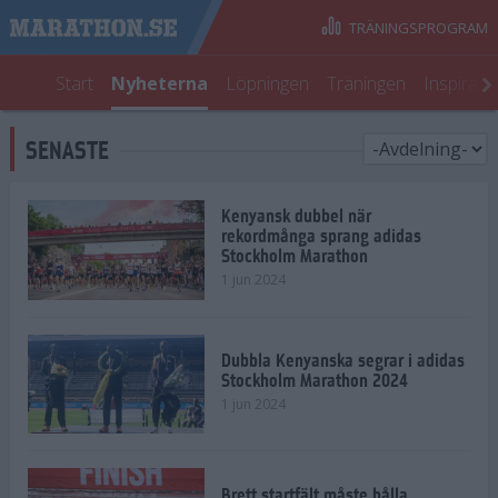
TRÄNINGSPROGRAM
Start
Nyheterna
Löpningen
Träningen
Inspirati
SENASTE
Kenyansk dubbel när
rekordmånga sprang adidas
Stockholm Marathon
1 jun 2024
Dubbla Kenyanska segrar i adidas
Stockholm Marathon 2024
1 jun 2024
Brett startfält måste hålla