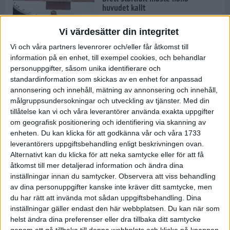
huvudet kallt
30 maj 2024
Vi värdesätter din integritet
Vi och våra partners levenrorer och/eller får åtkomst till
information på en enhet, till exempel cookies, och behandlar
Dags att bryta den etiopiska
personuppgifter, såsom unika identifierare och
segerraden?
standardinformation som skickas av en enhet for anpassad
30 maj 2024
annonsering och innehåll, mätning av annonsering och innehåll,
målgruppsundersokningar och utveckling av tjänster.
Med din
tillåtelse kan vi och våra leverantörer använda exakta uppgifter
Anmäl dig till Flowlife Summer
om geografisk positionering och identifiering via skanning av
Run, få en minnesvärd löpsommar
enheten. Du kan klicka för att godkänna vår och våra 1733
och exklusiv goodiebag!
leverantörers uppgiftsbehandling enligt beskrivningen ovan.
28 maj 2024
Alternativt kan du klicka för att neka samtycke eller för att få
åtkomst till mer detaljerad information och ändra dina
inställningar innan du samtycker.
Observera att viss behandling
Rekordet är slaget – nu väntar
av dina personuppgifter kanske inte kräver ditt samtycke, men
tidernas största adidas Stockholm
Marathon
du har rätt att invända mot sådan uppgiftsbehandling. Dina
inställningar gäller endast den här webbplatsen. Du kan när som
27 maj 2024
helst ändra dina preferenser eller dra tillbaka ditt samtycke