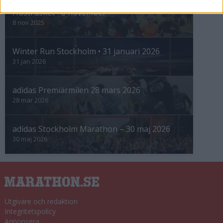
Höstrusket • 8 november
8 nov 2025
Winter Run Stockholm • 31 januari 2026
31 jan 2026
adidas Premiärmilen 28 mars 2026
28 mar 2026
adidas Stockholm Marathon – 30 maj 2026
30 maj 2026
Utgivare och redaktion
Integritetspolicy
Annonsera