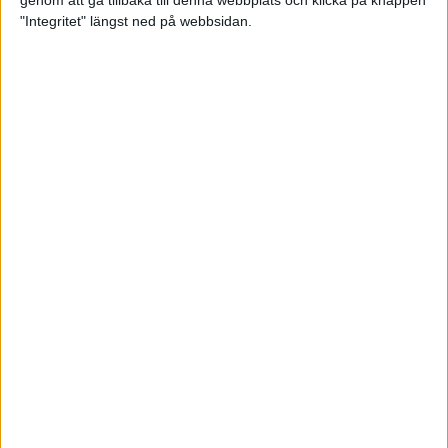
genom att gå tillbaka till denna webbplats och klicka på knappen
"Integritet" längst ned på webbsidan.
Så här klarar du maran i värmen
26 maj 2024
• Löpningen
• Tävling
Spring fartlek med musiken som
hjälp
17 maj 2024
• Löpningen
• Träning
Missa inte Almgrens rekordjakt
13 maj 2024
Bli en del av sommarens veteran-
VM i friidrott
13 maj 2024