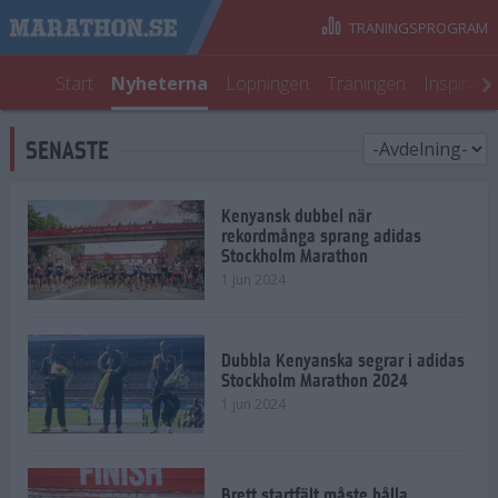
TRÄNINGSPROGRAM
Start
Nyheterna
Löpningen
Träningen
Inspirati
SENASTE
Kenyansk dubbel när
rekordmånga sprang adidas
Stockholm Marathon
1 jun 2024
Dubbla Kenyanska segrar i adidas
Stockholm Marathon 2024
1 jun 2024
Brett startfält måste hålla