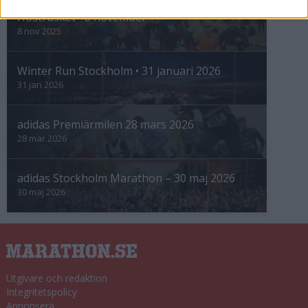
Höstrusket • 8 november
8 nov 2025
Winter Run Stockholm • 31 januari 2026
31 jan 2026
adidas Premiärmilen 28 mars 2026
28 mar 2026
adidas Stockholm Marathon – 30 maj 2026
30 maj 2026
Utgivare och redaktion
Integritetspolicy
Annonsera