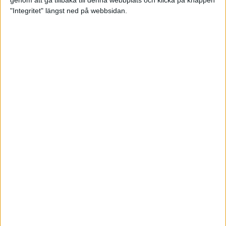
genom att gå tillbaka till denna webbplats och klicka på knappen
"Integritet" längst ned på webbsidan.
Så här klarar du maran i värmen
26 maj 2024
• Löpningen
• Tävling
Spring fartlek med musiken som
hjälp
17 maj 2024
• Löpningen
• Träning
Missa inte Almgrens rekordjakt
13 maj 2024
Bli en del av sommarens veteran-
VM i friidrott
13 maj 2024