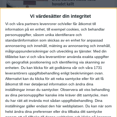
huvudet kallt
30 maj 2024
Vi värdesätter din integritet
Vi och våra partners levenrorer och/eller får åtkomst till
information på en enhet, till exempel cookies, och behandlar
Dags att bryta den etiopiska
personuppgifter, såsom unika identifierare och
segerraden?
standardinformation som skickas av en enhet for anpassad
30 maj 2024
annonsering och innehåll, mätning av annonsering och innehåll,
målgruppsundersokningar och utveckling av tjänster.
Med din
tillåtelse kan vi och våra leverantörer använda exakta uppgifter
Anmäl dig till Flowlife Summer
om geografisk positionering och identifiering via skanning av
Run, få en minnesvärd löpsommar
enheten. Du kan klicka för att godkänna vår och våra 1731
och exklusiv goodiebag!
leverantörers uppgiftsbehandling enligt beskrivningen ovan.
28 maj 2024
Alternativt kan du klicka för att neka samtycke eller för att få
åtkomst till mer detaljerad information och ändra dina
inställningar innan du samtycker.
Observera att viss behandling
Rekordet är slaget – nu väntar
av dina personuppgifter kanske inte kräver ditt samtycke, men
tidernas största adidas Stockholm
Marathon
du har rätt att invända mot sådan uppgiftsbehandling. Dina
inställningar gäller endast den här webbplatsen. Du kan när som
27 maj 2024
helst ändra dina preferenser eller dra tillbaka ditt samtycke