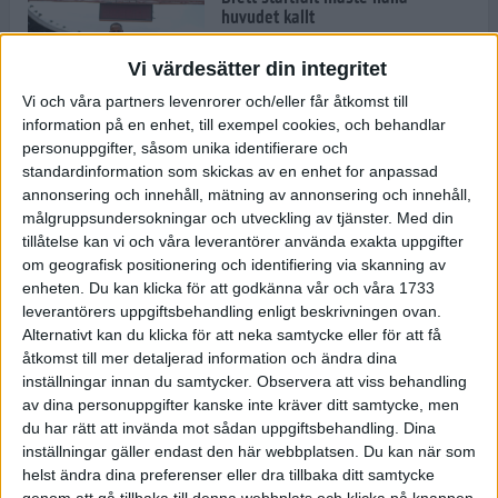
huvudet kallt
30 maj 2024
Vi värdesätter din integritet
Vi och våra partners levenrorer och/eller får åtkomst till
information på en enhet, till exempel cookies, och behandlar
Dags att bryta den etiopiska
personuppgifter, såsom unika identifierare och
segerraden?
standardinformation som skickas av en enhet for anpassad
30 maj 2024
annonsering och innehåll, mätning av annonsering och innehåll,
målgruppsundersokningar och utveckling av tjänster.
Med din
tillåtelse kan vi och våra leverantörer använda exakta uppgifter
Anmäl dig till Flowlife Summer
om geografisk positionering och identifiering via skanning av
Run, få en minnesvärd löpsommar
enheten. Du kan klicka för att godkänna vår och våra 1733
och exklusiv goodiebag!
leverantörers uppgiftsbehandling enligt beskrivningen ovan.
28 maj 2024
Alternativt kan du klicka för att neka samtycke eller för att få
åtkomst till mer detaljerad information och ändra dina
inställningar innan du samtycker.
Observera att viss behandling
Rekordet är slaget – nu väntar
av dina personuppgifter kanske inte kräver ditt samtycke, men
tidernas största adidas Stockholm
Marathon
du har rätt att invända mot sådan uppgiftsbehandling. Dina
inställningar gäller endast den här webbplatsen. Du kan när som
27 maj 2024
helst ändra dina preferenser eller dra tillbaka ditt samtycke