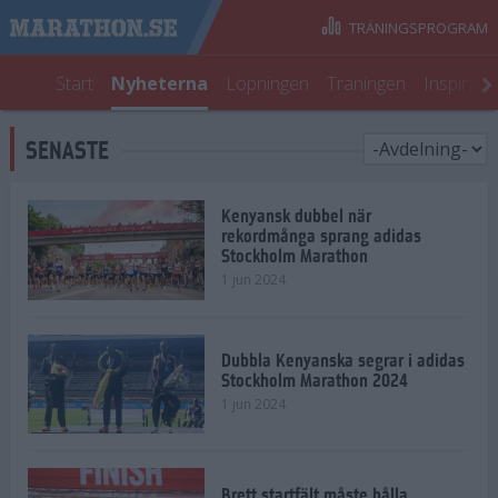
TRÄNINGSPROGRAM
Start
Nyheterna
Löpningen
Träningen
Inspirati
SENASTE
Kenyansk dubbel när
rekordmånga sprang adidas
Stockholm Marathon
1 jun 2024
Dubbla Kenyanska segrar i adidas
Stockholm Marathon 2024
1 jun 2024
Brett startfält måste hålla