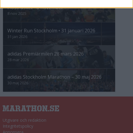
Höstrusket • 8 november
8 nov 2025
Winter Run Stockholm • 31 januari 2026
31 jan 2026
adidas Premiärmilen 28 mars 2026
28 mar 2026
adidas Stockholm Marathon – 30 maj 2026
30 maj 2026
Utgivare och redaktion
Integritetspolicy
Annonsera