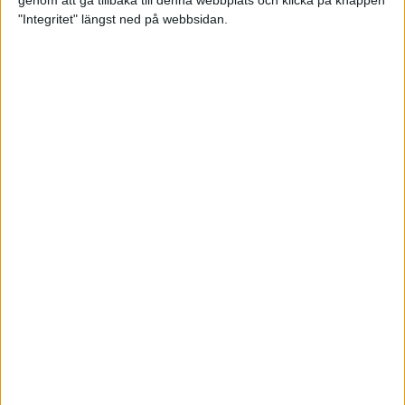
genom att gå tillbaka till denna webbplats och klicka på knappen
"Integritet" längst ned på webbsidan.
Så här klarar du maran i värmen
26 maj 2024
• Löpningen
• Tävling
Spring fartlek med musiken som
hjälp
17 maj 2024
• Löpningen
• Träning
Missa inte Almgrens rekordjakt
13 maj 2024
Bli en del av sommarens veteran-
VM i friidrott
13 maj 2024