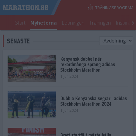
TRÄNINGSPROGRAM
Start
Nyheterna
Löpningen
Träningen
Inspirati
SENASTE
Kenyansk dubbel när
rekordmånga sprang adidas
Stockholm Marathon
1 jun 2024
Dubbla Kenyanska segrar i adidas
Stockholm Marathon 2024
1 jun 2024
Brett startfält måste hålla