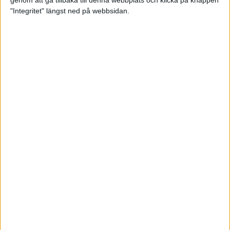
genom att gå tillbaka till denna webbplats och klicka på knappen
"Integritet" längst ned på webbsidan.
Så här klarar du maran i värmen
26 maj 2024
• Löpningen
• Tävling
Spring fartlek med musiken som
hjälp
17 maj 2024
• Löpningen
• Träning
Missa inte Almgrens rekordjakt
13 maj 2024
Bli en del av sommarens veteran-
VM i friidrott
13 maj 2024