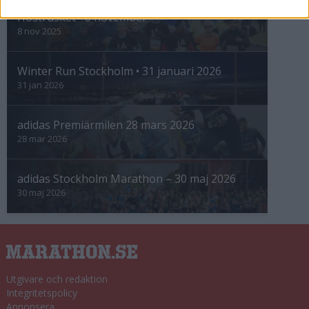
Höstrusket • 8 november
8 nov 2025
Winter Run Stockholm • 31 januari 2026
31 jan 2026
adidas Premiärmilen 28 mars 2026
28 mar 2026
adidas Stockholm Marathon – 30 maj 2026
30 maj 2026
Utgivare och redaktion
Integritetspolicy
Annonsera