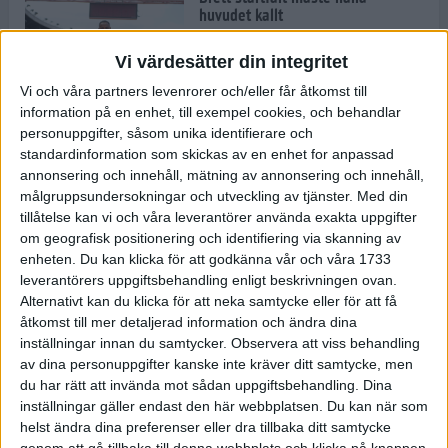
huvudet kallt
30 maj 2024
Vi värdesätter din integritet
Vi och våra partners levenrorer och/eller får åtkomst till
information på en enhet, till exempel cookies, och behandlar
Dags att bryta den etiopiska
personuppgifter, såsom unika identifierare och
segerraden?
standardinformation som skickas av en enhet for anpassad
30 maj 2024
annonsering och innehåll, mätning av annonsering och innehåll,
målgruppsundersokningar och utveckling av tjänster.
Med din
tillåtelse kan vi och våra leverantörer använda exakta uppgifter
Anmäl dig till Flowlife Summer
om geografisk positionering och identifiering via skanning av
Run, få en minnesvärd löpsommar
enheten. Du kan klicka för att godkänna vår och våra 1733
och exklusiv goodiebag!
leverantörers uppgiftsbehandling enligt beskrivningen ovan.
28 maj 2024
Alternativt kan du klicka för att neka samtycke eller för att få
åtkomst till mer detaljerad information och ändra dina
inställningar innan du samtycker.
Observera att viss behandling
Rekordet är slaget – nu väntar
av dina personuppgifter kanske inte kräver ditt samtycke, men
tidernas största adidas Stockholm
Marathon
du har rätt att invända mot sådan uppgiftsbehandling. Dina
inställningar gäller endast den här webbplatsen. Du kan när som
27 maj 2024
helst ändra dina preferenser eller dra tillbaka ditt samtycke