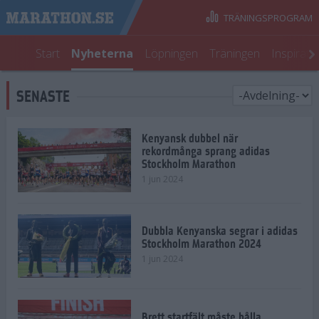
TRÄNINGSPROGRAM
Start
Nyheterna
Löpningen
Träningen
Inspirati
SENASTE
Kenyansk dubbel när
rekordmånga sprang adidas
Stockholm Marathon
1 jun 2024
Dubbla Kenyanska segrar i adidas
Stockholm Marathon 2024
1 jun 2024
Brett startfält måste hålla