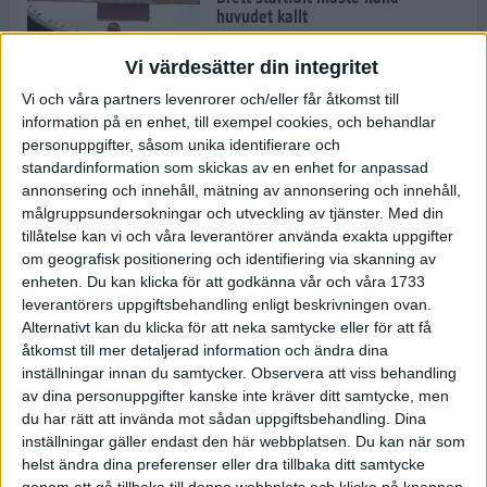
huvudet kallt
30 maj 2024
Vi värdesätter din integritet
Vi och våra partners levenrorer och/eller får åtkomst till
information på en enhet, till exempel cookies, och behandlar
Dags att bryta den etiopiska
personuppgifter, såsom unika identifierare och
segerraden?
standardinformation som skickas av en enhet for anpassad
30 maj 2024
annonsering och innehåll, mätning av annonsering och innehåll,
målgruppsundersokningar och utveckling av tjänster.
Med din
tillåtelse kan vi och våra leverantörer använda exakta uppgifter
Anmäl dig till Flowlife Summer
om geografisk positionering och identifiering via skanning av
Run, få en minnesvärd löpsommar
enheten. Du kan klicka för att godkänna vår och våra 1733
och exklusiv goodiebag!
leverantörers uppgiftsbehandling enligt beskrivningen ovan.
28 maj 2024
Alternativt kan du klicka för att neka samtycke eller för att få
åtkomst till mer detaljerad information och ändra dina
inställningar innan du samtycker.
Observera att viss behandling
Rekordet är slaget – nu väntar
av dina personuppgifter kanske inte kräver ditt samtycke, men
tidernas största adidas Stockholm
Marathon
du har rätt att invända mot sådan uppgiftsbehandling. Dina
inställningar gäller endast den här webbplatsen. Du kan när som
27 maj 2024
helst ändra dina preferenser eller dra tillbaka ditt samtycke