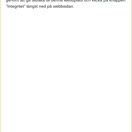
genom att gå tillbaka till denna webbplats och klicka på knappen
"Integritet" längst ned på webbsidan.
Så här klarar du maran i värmen
26 maj 2024
• Löpningen
• Tävling
Spring fartlek med musiken som
hjälp
17 maj 2024
• Löpningen
• Träning
Missa inte Almgrens rekordjakt
13 maj 2024
Bli en del av sommarens veteran-
VM i friidrott
13 maj 2024