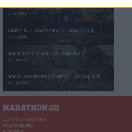
Höstrusket • 8 november
8 nov 2025
Winter Run Stockholm • 31 januari 2026
31 jan 2026
adidas Premiärmilen 28 mars 2026
28 mar 2026
adidas Stockholm Marathon – 30 maj 2026
30 maj 2026
Utgivare och redaktion
Integritetspolicy
Annonsera