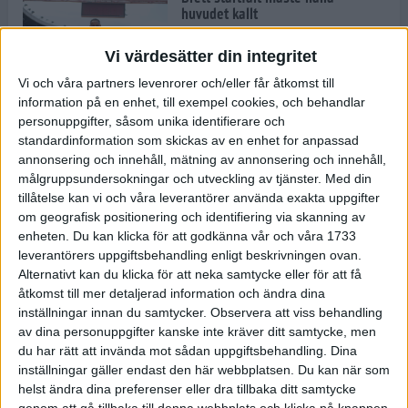
huvudet kallt
30 maj 2024
Vi värdesätter din integritet
Vi och våra partners levenrorer och/eller får åtkomst till
information på en enhet, till exempel cookies, och behandlar
Dags att bryta den etiopiska
personuppgifter, såsom unika identifierare och
segerraden?
standardinformation som skickas av en enhet for anpassad
30 maj 2024
annonsering och innehåll, mätning av annonsering och innehåll,
målgruppsundersokningar och utveckling av tjänster.
Med din
tillåtelse kan vi och våra leverantörer använda exakta uppgifter
Anmäl dig till Flowlife Summer
om geografisk positionering och identifiering via skanning av
Run, få en minnesvärd löpsommar
enheten. Du kan klicka för att godkänna vår och våra 1733
och exklusiv goodiebag!
leverantörers uppgiftsbehandling enligt beskrivningen ovan.
28 maj 2024
Alternativt kan du klicka för att neka samtycke eller för att få
åtkomst till mer detaljerad information och ändra dina
inställningar innan du samtycker.
Observera att viss behandling
Rekordet är slaget – nu väntar
av dina personuppgifter kanske inte kräver ditt samtycke, men
tidernas största adidas Stockholm
Marathon
du har rätt att invända mot sådan uppgiftsbehandling. Dina
inställningar gäller endast den här webbplatsen. Du kan när som
27 maj 2024
helst ändra dina preferenser eller dra tillbaka ditt samtycke