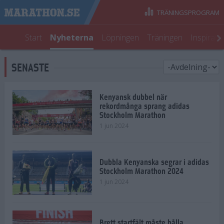
TRÄNINGSPROGRAM
Start
Nyheterna
Löpningen
Träningen
Inspirati
SENASTE
Kenyansk dubbel när
rekordmånga sprang adidas
Stockholm Marathon
1 jun 2024
Dubbla Kenyanska segrar i adidas
Stockholm Marathon 2024
1 jun 2024
Brett startfält måste hålla