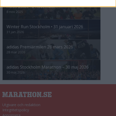
Höstrusket • 8 november
8 nov 2025
Winter Run Stockholm • 31 januari 2026
31 jan 2026
adidas Premiärmilen 28 mars 2026
28 mar 2026
adidas Stockholm Marathon – 30 maj 2026
30 maj 2026
Utgivare och redaktion
Integritetspolicy
Annonsera