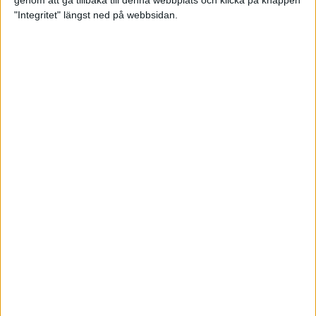
genom att gå tillbaka till denna webbplats och klicka på knappen
"Integritet" längst ned på webbsidan.
Så här klarar du maran i värmen
26 maj 2024
• Löpningen
• Tävling
Spring fartlek med musiken som
hjälp
17 maj 2024
• Löpningen
• Träning
Missa inte Almgrens rekordjakt
13 maj 2024
Bli en del av sommarens veteran-
VM i friidrott
13 maj 2024