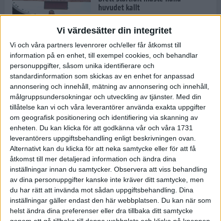
huvudet kallt
30 maj 2024
Vi värdesätter din integritet
Vi och våra partners levenrorer och/eller får åtkomst till
information på en enhet, till exempel cookies, och behandlar
Dags att bryta den etiopiska
personuppgifter, såsom unika identifierare och
segerraden?
standardinformation som skickas av en enhet for anpassad
30 maj 2024
annonsering och innehåll, mätning av annonsering och innehåll,
målgruppsundersokningar och utveckling av tjänster.
Med din
tillåtelse kan vi och våra leverantörer använda exakta uppgifter
Anmäl dig till Flowlife Summer
om geografisk positionering och identifiering via skanning av
Run, få en minnesvärd löpsommar
enheten. Du kan klicka för att godkänna vår och våra 1731
och exklusiv goodiebag!
leverantörers uppgiftsbehandling enligt beskrivningen ovan.
28 maj 2024
Alternativt kan du klicka för att neka samtycke eller för att få
åtkomst till mer detaljerad information och ändra dina
inställningar innan du samtycker.
Observera att viss behandling
Rekordet är slaget – nu väntar
av dina personuppgifter kanske inte kräver ditt samtycke, men
tidernas största adidas Stockholm
Marathon
du har rätt att invända mot sådan uppgiftsbehandling. Dina
inställningar gäller endast den här webbplatsen. Du kan när som
27 maj 2024
helst ändra dina preferenser eller dra tillbaka ditt samtycke