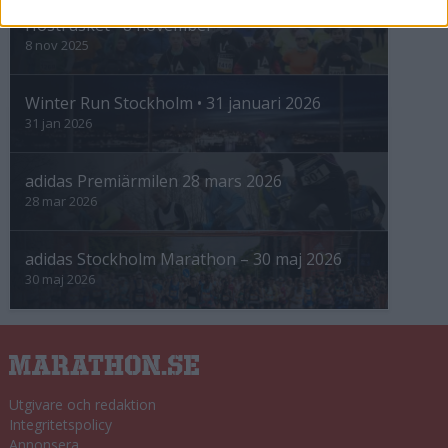
Höstrusket • 8 november
8 nov 2025
Winter Run Stockholm • 31 januari 2026
31 jan 2026
adidas Premiärmilen 28 mars 2026
28 mar 2026
adidas Stockholm Marathon – 30 maj 2026
30 maj 2026
Utgivare och redaktion
Integritetspolicy
Annonsera