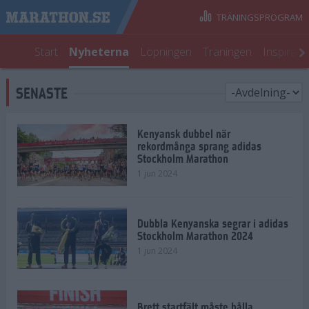
TRÄNINGSPROGRAM
Start
Nyheterna
Löpningen
Träningen
Inspirati
SENASTE
Kenyansk dubbel när
rekordmånga sprang adidas
Stockholm Marathon
1 jun 2024
Dubbla Kenyanska segrar i adidas
Stockholm Marathon 2024
1 jun 2024
Brett startfält måste hålla