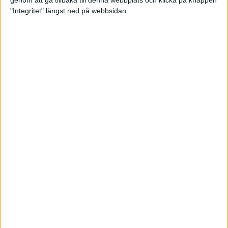
genom att gå tillbaka till denna webbplats och klicka på knappen
"Integritet" längst ned på webbsidan.
Så här klarar du maran i värmen
26 maj 2024
• Löpningen
• Tävling
Spring fartlek med musiken som
hjälp
17 maj 2024
• Löpningen
• Träning
Missa inte Almgrens rekordjakt
13 maj 2024
Bli en del av sommarens veteran-
VM i friidrott
13 maj 2024