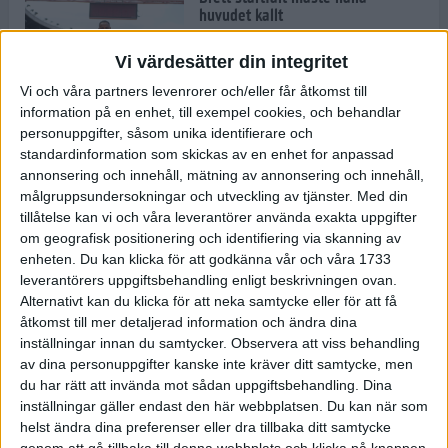
huvudet kallt
30 maj 2024
Vi värdesätter din integritet
Vi och våra partners levenrorer och/eller får åtkomst till
information på en enhet, till exempel cookies, och behandlar
Dags att bryta den etiopiska
personuppgifter, såsom unika identifierare och
segerraden?
standardinformation som skickas av en enhet for anpassad
30 maj 2024
annonsering och innehåll, mätning av annonsering och innehåll,
målgruppsundersokningar och utveckling av tjänster.
Med din
tillåtelse kan vi och våra leverantörer använda exakta uppgifter
Anmäl dig till Flowlife Summer
om geografisk positionering och identifiering via skanning av
Run, få en minnesvärd löpsommar
enheten. Du kan klicka för att godkänna vår och våra 1733
och exklusiv goodiebag!
leverantörers uppgiftsbehandling enligt beskrivningen ovan.
28 maj 2024
Alternativt kan du klicka för att neka samtycke eller för att få
åtkomst till mer detaljerad information och ändra dina
inställningar innan du samtycker.
Observera att viss behandling
Rekordet är slaget – nu väntar
av dina personuppgifter kanske inte kräver ditt samtycke, men
tidernas största adidas Stockholm
Marathon
du har rätt att invända mot sådan uppgiftsbehandling. Dina
inställningar gäller endast den här webbplatsen. Du kan när som
27 maj 2024
helst ändra dina preferenser eller dra tillbaka ditt samtycke