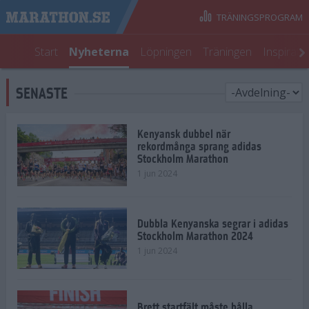
TRÄNINGSPROGRAM
Start
Nyheterna
Löpningen
Träningen
Inspirati
SENASTE
Kenyansk dubbel när
rekordmånga sprang adidas
Stockholm Marathon
1 jun 2024
Dubbla Kenyanska segrar i adidas
Stockholm Marathon 2024
1 jun 2024
Brett startfält måste hålla