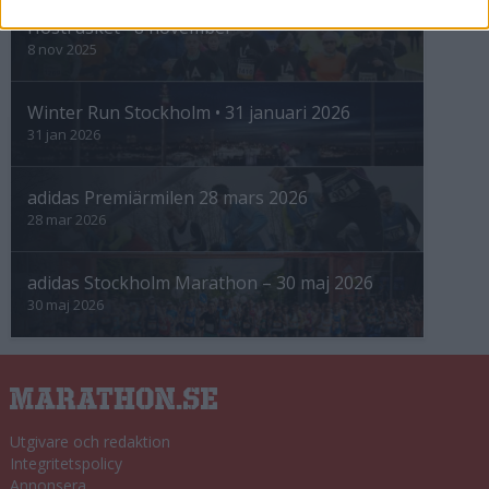
Höstrusket • 8 november
8 nov 2025
Winter Run Stockholm • 31 januari 2026
31 jan 2026
adidas Premiärmilen 28 mars 2026
28 mar 2026
adidas Stockholm Marathon – 30 maj 2026
30 maj 2026
Utgivare och redaktion
Integritetspolicy
Annonsera