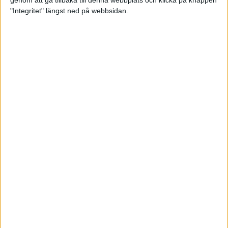
genom att gå tillbaka till denna webbplats och klicka på knappen
"Integritet" längst ned på webbsidan.
Så här klarar du maran i värmen
26 maj 2024
• Löpningen
• Tävling
Spring fartlek med musiken som
hjälp
17 maj 2024
• Löpningen
• Träning
Missa inte Almgrens rekordjakt
13 maj 2024
Bli en del av sommarens veteran-
VM i friidrott
13 maj 2024