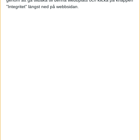
genom att gå tillbaka till denna webbplats och klicka på knappen
"Integritet" längst ned på webbsidan.
Så här klarar du maran i värmen
26 maj 2024
• Löpningen
• Tävling
Spring fartlek med musiken som
hjälp
17 maj 2024
• Löpningen
• Träning
Missa inte Almgrens rekordjakt
13 maj 2024
Bli en del av sommarens veteran-
VM i friidrott
13 maj 2024