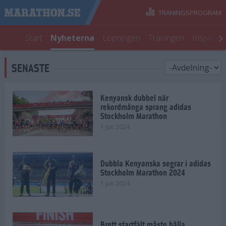
TRÄNINGSPROGRAM
Start
Nyheterna
Löpningen
Träningen
Inspirati
SENASTE
Kenyansk dubbel när
rekordmånga sprang adidas
Stockholm Marathon
1 jun 2024
Dubbla Kenyanska segrar i adidas
Stockholm Marathon 2024
1 jun 2024
Brett startfält måste hålla