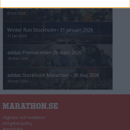
Höstrusket • 8 november
8 nov 2025
Winter Run Stockholm • 31 januari 2026
31 jan 2026
adidas Premiärmilen 28 mars 2026
28 mar 2026
adidas Stockholm Marathon – 30 maj 2026
30 maj 2026
Utgivare och redaktion
Integritetspolicy
Annonsera