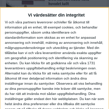
huvudet kallt
30 maj 2024
Vi värdesätter din integritet
Vi och våra partners levenrorer och/eller får åtkomst till
information på en enhet, till exempel cookies, och behandlar
Dags att bryta den etiopiska
personuppgifter, såsom unika identifierare och
segerraden?
standardinformation som skickas av en enhet for anpassad
30 maj 2024
annonsering och innehåll, mätning av annonsering och innehåll,
målgruppsundersokningar och utveckling av tjänster.
Med din
tillåtelse kan vi och våra leverantörer använda exakta uppgifter
Anmäl dig till Flowlife Summer
om geografisk positionering och identifiering via skanning av
Run, få en minnesvärd löpsommar
enheten. Du kan klicka för att godkänna vår och våra 1731
och exklusiv goodiebag!
leverantörers uppgiftsbehandling enligt beskrivningen ovan.
28 maj 2024
Alternativt kan du klicka för att neka samtycke eller för att få
åtkomst till mer detaljerad information och ändra dina
inställningar innan du samtycker.
Observera att viss behandling
Rekordet är slaget – nu väntar
av dina personuppgifter kanske inte kräver ditt samtycke, men
tidernas största adidas Stockholm
Marathon
du har rätt att invända mot sådan uppgiftsbehandling. Dina
inställningar gäller endast den här webbplatsen. Du kan när som
27 maj 2024
helst ändra dina preferenser eller dra tillbaka ditt samtycke